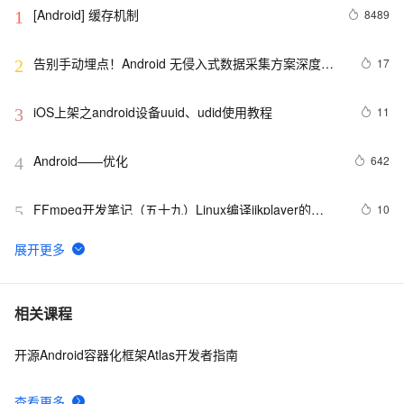
[Android] 缓存机制
8489
1
告别手动埋点！Android 无侵入式数据采集方案深度解
17
2
析
iOS上架之android设备uuid、udid使用教程
11
3
Android——优化
642
4
FFmpeg开发笔记（五十九）Linux编译ijkplayer的
10
5
Android平台so库
Android--简单的画画板实例代码
641
6
Android事件分发详解(五)——Touch事件传递验证
759
7
相关课程
开源Android容器化框架Atlas开发者指南
Android Socket与服务器通信通用Demo
519
8
查看更多
514