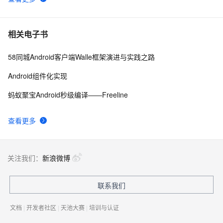
Android布局变化时动画效果的现实(一)
9
android launcher2
655
10
相关电子书
58同城Android客户端Walle框架演进与实践之路
Android组件化实现
蚂蚁聚宝Android秒级编译——Freeline
查看更多
关注我们：
新浪微博
联系我们
文档
|
开发者社区
|
天池大赛
|
培训与认证