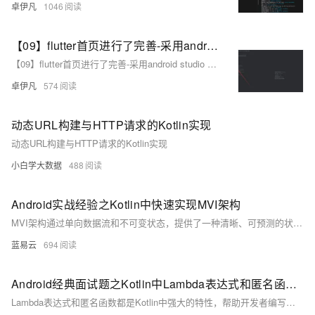
卓伊凡
1046
【09】flutter首页进行了完善-采用android studio 进行真机调试开发-增加了直播间列表和短视频人物列表-增加了用户中心-卓伊凡换人优雅草Alex-开发完整的社交APP-前端客户端开发+数据联调|以优雅草商业项目为例做开发-flutter开发-全流程-商业应用级实战开发-优雅草Alex
【09】flutter首页进行了完善-采用android studio 进行真机调试开发-增加了直播间列表和短视频人物列表-增加了用户中心-卓伊凡换人优雅草Alex-开发完整的社交APP-前端客户端开发+数据联调|以优雅草商业项目为例做开发-flutter开发-全流程-商业应用级实战开发-优雅草Alex
卓伊凡
574
动态URL构建与HTTP请求的Kotlin实现
动态URL构建与HTTP请求的Kotlin实现
小白学大数据
488
Android实战经验之Kotlin中快速实现MVI架构
MVI架构通过单向数据流和不可变状态，提供了一种清晰、可预测的状态管理方式。在Kotlin中实现MVI架构，不仅提高了代码的可维护性和可测试性，还能更好地应对复杂的UI交互和状态管理。通过本文的介绍，希望开发者能够掌握MVI架构的核心思想，并在实际项目中灵活应用。
蓝易云
694
Android经典面试题之Kotlin中Lambda表达式和匿名函数的区别
Lambda表达式和匿名函数都是Kotlin中强大的特性，帮助开发者编写简洁而高效的代码。理解它们的区别和适用场景，有助于选择最合适的方式来解决问题。希望本文的详细讲解和示例能够帮助你在Kotlin开发中更好地运用这些特性。