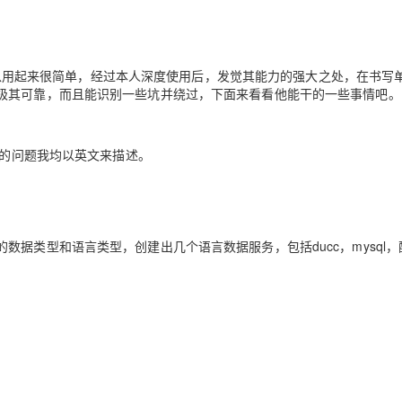
Deepseek-v4-pro
HappyHors
同享
万小智 AI 建站低至 15元/月
Qoder CN
AI 短剧/漫剧
云原生数据库 
快递物流查询
WordPress
成为服务伙
高校合作
点，立即开启云上创新
覆盖公网/内网、递归/权威、移动APP等全场景解析服务
送.CN域名，送备案服务码
基于千问大模型等，支持代码智能生成、研发智能问答
AI助力短剧
态智能体模型
旗舰 MoE 大模型，百万上下文与顶尖推理能力
图生视频，流
Ubuntu
服务生态伙伴
云工开物
企业应用
Works
Night Plan 支持 Qwen 3.8-Max
云原生大数据计算服务 MaxCompute
AI 办公
容器服务 Kub
NEW
件，所以用起来很简单，经过本人深度使用后，发觉其能力的强大之处，在书写
GLM-5.2
Wan2.7-T
Red Hat
30+ 款产品免费体验
Data Agent 驱动的一站式 Data+AI 开发治理平台
夜间 5 折，Qwen/Meoo/TokenPlan 客户专享
面向分析的企业级SaaS模式云数据仓库
AI智能应用
提供一站式管
极其可靠，而且能识别一些坑并绕过，下面来看看他能干的一些事情吧。
科研合作
视觉 Coding、空间感知、多模态思考等全面升级
1M上下文，专为长程任务能力而生
ERP
堂（旗舰版）
SUSE
智能客服
CRM
防护产品
2个月
自动承接线索
里的问题我均以英文来描述。
建站小程序
OA 办公系统
AI 应用构建
大模型原生
力提升
财税管理
模板建站
Qoder
大模型服务平台百炼-应用模版
HOT
NEW
面向真实软件
个人版上线、团队版降价；千问3.8-Max首发发尝鲜
丰富多元化的应用模版和解决方案
400电话
定制建站
据类型和语言类型，创建出几个语言数据服务，包括ducc，mysql，
万有无界
大模型服务平台百炼-智能体
方案
广告营销
模板小程序
的模型效果
灵活可视化地构建企业级 Agent
定制小程序
秒悟
人工智能平台 PAI
APP 开发
云端极速 AI 
新一代 AI 视频生成模型，深度适配广告营销等场景
AI Native 的算法工程平台，一站式完成建模、训练、推理服务部署
建站系统