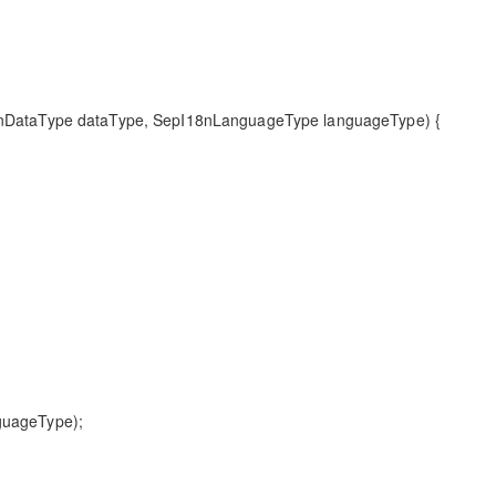
8nDataType dataType, SepI18nLanguageType languageType) {
uageType);