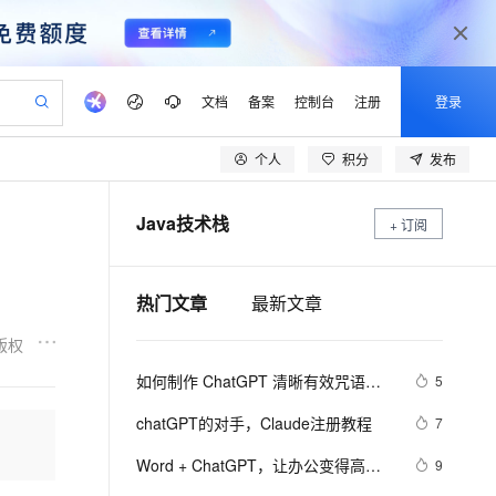
文档
备案
控制台
注册
登录
个人
积分
发布
验
作计划
器
AI 活动
专业服务
服务伙伴合作计划
开发者社区
加入我们
产品动态
服务平台百炼
阿里云 OPC 创新助力计划
Java技术栈
一站式生成采购清单，支持单品或批量购买
+ 订阅
io：打造专属 AI 语音助手
S产品伙伴计划（繁花）
峰会
CS
造的大模型服务与应用开发平台
一句话生成原生可编辑精美 PPT 文稿
AI 生产力先锋
Al MaaS 服务伙伴赋能合作
域名
博文
Careers
至高可申请百万元
Qwen3.8-Max 模型上线
开启高性价比 AI 编程新体验
弹性可伸缩的云计算服务
Qwen-Audio-3.0-Realtime 端到端实时语音角色扮演
输入一句话想法, 轻松生成专业的 PPT
先锋实践拓展 AI 生产力的边界
Token 补贴，五大权
计划
海大会
伙伴信用分合作计划
商标
问答
社会招聘
热门文章
最新文章
益加速 OPC 成功
eek-V4-Pro
SS
一键部署幻兽帕鲁游戏服务器
飞天发布时刻
HOT
Open Search 向量检索版支
划
备案
电子书
校园招聘
pSeek-V4-Pro
视频创作，一键激活电商全链路生产力
稳定、安全、高性价比、高性能的云存储服务
一键购买专属联机服务器，轻松开启游戏
所见，即是所愿
持视频检索 Pipeline 功能
更多支持
版权
划
公司注册
镜像站
视频生成
语音识别与合成
专属 QwenPaw
漫剧工坊：一站式动画创作平台
AI 实训营
HOT
应用身份服务 (IDaaS)
如何制作 ChatGPT 清晰有效咒语与
5
合作伙伴培训与认证
划
上云迁移
站生成，高效打造优质广告素材
全接入的云上超级电脑
从聊天伙伴进化为能主动干活的本地数字员工
快速生产连贯的高质量长漫剧
从基础到进阶，Agent 创客手把手教你
OpenClaw 管理能力上线
Chat GPT高效交流——基础篇 第二
lScope
我要反馈
e-1.1-T2V
Qwen3-TTS-Flash
chatGPT的对手，Claude注册教程
7
查询合作伙伴
课
n Alibaba Cloud ISV 合作
代维服务
建企业门户网站
10 分钟搭建微信、支付宝小程序
MaxCompute MaxFrame 提
畅细腻的高质量视频
离线语音合成大模型，多语言方言自适应，低延迟高稳定
创新加速
ope
Word + ChatGPT，让办公变得高效
登录合作伙伴管理后台
我要建议
9
站，无忧落地极速上线
以可视化方式快速构建移动和 PC 门户网站
国内短信简单易用，安全可靠，秒级触达，全球覆盖200+国家和地区。
高效部署网站，快速应用到小程序
供自动弹性内存功能
智能