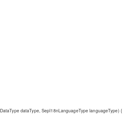
AI 应用
10分钟微调：让0.6B模型媲美235B模
多模态数据信
型
依托云原生高可用架构,实现Dify私有化部署
用1%尺寸在特定领域达到大模型90%以上效果
一个 AI 助手
超强辅助，Bol
即刻拥有 DeepSeek-R1 满血版
在企业官网、通讯软件中为客户提供 AI 客服
多种方案随心选，轻松解锁专属 DeepSeek
8nDataType dataType, SepI18nLanguageType languageType) {