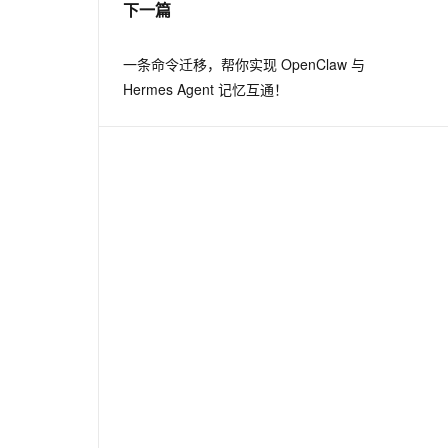
下一篇
息提取
与 AI 智能体进行实时音视频通话
一条命令迁移，帮你实现 OpenClaw 与
从文本、图片、视频中提取结构化的属性信息
构建支持视频理解的 AI 音视频实时通话应用
Hermes Agent 记忆互通！
t.diy 一步搞定创意建站
构建大模型应用的安全防护体系
通过自然语言交互简化开发流程,全栈开发支持
通过阿里云安全产品对 AI 应用进行安全防护