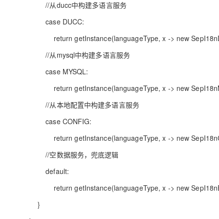
//从ducc中构建多语言服务
case DUCC:
return getInstance(languageType, x -> new SepI18nDu
//从mysql中构建多语言服务
case MYSQL:
return getInstance(languageType, x -> new SepI18nMy
//从本地配置中构建多语言服务
case CONFIG:
return getInstance(languageType, x -> new SepI18nCon
//空数据服务，兜底逻辑
default:
return getInstance(languageType, x -> new SepI18nEm
}