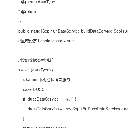
* @param dataType
* @return
*/
public static ISepI18nDataService buildDataService(SepI1
//区域设定 Locale locale = null;
//按照数据类型判断
switch (dataType) {
//从ducc中构建多语言服务
case DUCC:
if (duccDataService == null) {
duccDataService = new SepI18nDuccDataService(lang
}