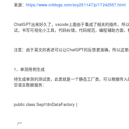
存储
天池大赛
Qwen3.7-Plus
云解析DNS
解决方案免费试用 新老
来源：
https://www.cnblogs.com/scy251147/p/17242557.html
电子合同
最高领取价值200元试用
能看、能想、能动手的多模
安全
网络与CDN
AI 算法大赛
畅捷通
大数据开发治理平台 Data
AI 产品 免费试用
网络
安全
云开发大赛
ChatGPT出来好久了，vscode上面由于集成了相关的插
Qwen3-VL-Plus
Tableau 订阅
1亿+ 大模型 tokens 和 
试，书写可视化小工具，代码纠错，代码规范，编程辅助方面，
可观测
入门学习赛
中间件
AI空中课堂在线直播课
云防火墙
140+云产品 免费试用
上云与迁云
云原生的云上边界网络安全
产品新客免费试用，最长1
数据库
注意：由于英文的表述可以让ChatGPT的反馈更准确，所以这
生态解决方案
大模型服务
企业出海
大模型ACA认证体验
大数据计算
助力企业全员 AI 认知与能
行业生态解决方案
千问AI平台-Token Plan
政企业务
1、单测用例生成
媒体服务
开发者生态解决方案
待生成单测的测试类，此类就是一个静态工厂类，可以根据传入的数
企业服务与云通信
空语言数据服务：
千问AI平台-模型体验
AI 开发和 AI 应用解决
在线体验全尺寸、多种模态
域名与网站
Happy 系列大模型
public class SepI18nDataFactory {
终端用户计算
Serverless
/**
开发工具