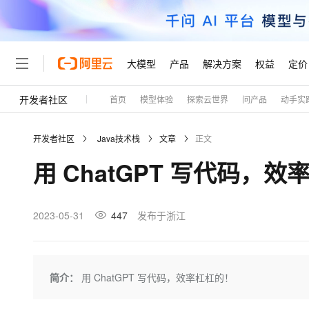
大模型
产品
解决方案
权益
定价
开发者社区
首页
模型体验
探索云世界
问产品
动手实
大模型
产品
解决方案
权益
定价
云市场
伙伴
服务
了解阿里云
精选产品
精选解决方案
普惠上云
产品定价
精选商城
成为销售伙伴
售前咨询
为什么选择阿里云
千问AI平台
开发者社区
Java技术栈
文章
正文
了解云产品的定价详情
大模型服务平台百炼
千问办公，解锁你的工作
普惠上云 官方力荐
分销伙伴
在线服务
网站建设
什么是云计算
大
用 ChatGPT 写代码，
大模型服务与应用平台
企业级Agent产品，直接
云服务器38元/年起，超
咨询伙伴
多端小程序
技术领先
云上成本管理
售后服务
轻量应用服务器
Agency Agents：拥
官方推荐返现计划
大模型
精选产品
精选解决方案
Salesforce 国际版订阅
稳定可靠
管理和优化成本
推荐新用户得奖励，单订单
销售伙伴合作计划
2023-05-31
447
发布于浙江
自助服务
友盟天域
安全合规
人工智能与机器学习
AI
文本生成
云数据库 RDS
HappyHorse 打造一
云工开物
无影生态合作计划
在线服务
观测云
分析师报告
高校专属算力普惠，学生认
计算
互联网应用开发
Qwen3.8-Max
HOT
Salesforce On Alibaba C
工单服务
Tuya 物联网平台阿里云
研究报告与白皮书
人工智能平台 PAI
快速拥有专属 OpenClaw
简介：
用 ChatGPT 写代码，效率杠杠的！
大模
Consulting Partner 合
大数据
容器
智能体时代全能旗舰模型
免费试用
短信专区
一站式AI开发、训练和推
蓝凌 OA
AI 大模型销售与服务生
现代化应用