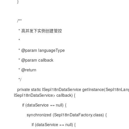
}
/**
* 高并发下实例创建管控
*
* @param languageType
* @param callback
* @return
*/
private static ISepI18nDataService getInstance(SepI18nL
ISepI18nDataService> callback) {
if (dataService == null) {
synchronized (SepI18nDataFactory.class) {
if (dataService == null) {