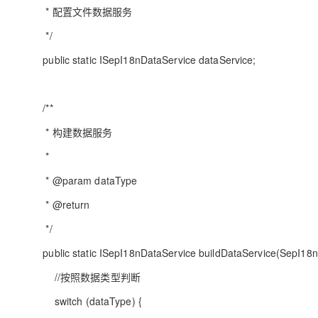
大模型解决方案
* 配置文件数据服务
迁移与运维管理
*/
快速部署 Dify，高效搭建 
专有云
public static ISepI18nDataService dataService;
10 分钟在聊天系统中增加
/**
* 构建数据服务
*
* @param dataType
* @return
*/
public static ISepI18nDataService buildDataService(SepI1
//按照数据类型判断
switch (dataType) {