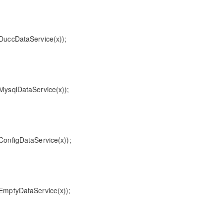
ccDataService(x));
sqlDataService(x));
figDataService(x));
ptyDataService(x));