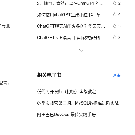
安全
我要投诉
e-1.1-I2V
Cosyvoice-V3-Flash
3、惊奇，竟然可以在ChatGPT的
2
PolarDB
上云场景组合购
Milvus 弹性伸缩功能新增节
伴
GPT-4模型让它扮演Linux服务器 搭建
漫剧创作，剧本、分镜、视频高效生成
100%兼容MySQL、PostgreSQL，兼容Oracle，支持集中和分布式
覆盖90%+业务场景，专享组合折扣价
点支持范围
畅自然，细节丰富
高表现力语音合成大模型，语音克隆听感自然
VPN
如何使用chatGPT生成小红书种草文
6
K8s和docker环境
案
ernetes 版 ACK
云聚AI 严选权益
AI 原生数据库服务发布
SSL 证书
单元测
ChatGPT聊天AI能火多久？华云天下
2V
Fun-ASR
5
，一键激活高效办公新体验
理容器应用的 K8s 服务
精选AI产品，从模型到应用全链提效
Agent 数据网关
智能VSBOT虚拟服务机器人不止于聊
文戏情感细腻自然，动作戏激烈拳拳到肉，实现更强表演能力
支持中英文自由切换，具备更强的噪声鲁棒性
堡垒机
ChatGPT × R语言 丨实际数据分析过
8
天
AI 用量加速计划
云原生数据库 PolarDB
程中，AI能够带来哪些改变？数据框
防火墙
、识别商机，让客服更高效、服务更出色。
新老同享，达量后返
Agentic Database 发布
探索低代码的新形态（D2C、
6
操作案例分享
ChatGPT）
主机安全
应用
ChatGPT是如何训练得到的？通俗讲
12
解
千问办公
NEW
OpenAI发布ChatGPT函数调用和API
13
AI 应用及服务市场
相关电子书
更多
的智能体编程平台
一站式AI生产力平台
更新
配置，
AI 应用
伶鹊
低代码开发师（初级）实战教程
企业级人与Agent协作平台，接入和调度多个数字员工
智能客服平台，对话机器人、对话分析、智能外呼
大模型
冬季实战营第三期：MySQL数据库进阶实战
大模型服务平台百炼 - 全妙
自然语言处理
阿里巴巴DevOps 最佳实践手册
应用创作平台
多模态内容创作工具，已接入 DeepSeek
数据标注
机器学习