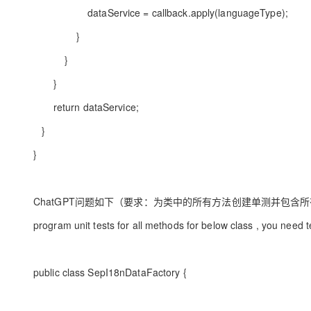
dataService = callback.apply(languageType);
}
}
}
return dataService;
}
}
ChatGPT问题如下（要求：为类中的所有方法创建单测并包含
program unit tests for all methods for below class , you need 
public class SepI18nDataFactory {