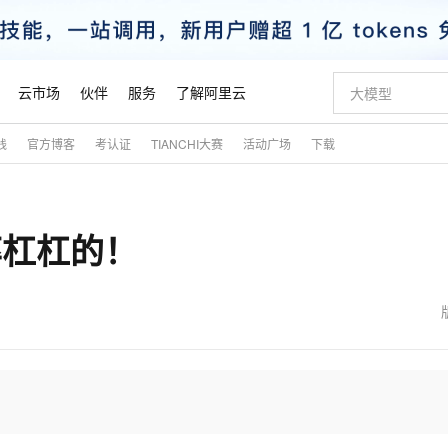
云市场
伙伴
服务
了解阿里云
践
官方博客
考认证
TIANCHI大赛
活动广场
下载
AI 特惠
数据与 API
成为产品伙伴
企业增值服务
最佳实践
价格计算器
AI 场景体
基础软件
产品伙伴合
阿里云认证
市场活动
配置报价
大模型
自助选配和估算价格
新方式
睿译宝，AI翻译排版一步到位
智启 AI 普惠权益
产品生态集成认证中心
企业支持计划
云上春晚
域名与网站
千问官方 MaaS 平台，为开发者和 Agent 而生，新用户赠送 1 亿 + tokens 额度
Qwen Aud
AI Coding
阿里云Maa
2026 阿里云
云服务器 E
为企业打
数据集
Windows
大模型认证
模型
NEW
NEW
效率杠杠的！
交付可用成果
值低价云产品抢先购
上传文档即自动完成翻译和格式还原
至高享 1亿+免费 tokens，加速 Al 应用落地
提供智能易用的域名与建站服务
智能编程，一键
安全可靠、
产品生态伙伴
专家技术服务
云上奥运之旅
弹性计算合作
阿里云中企出
手机三要素
宝塔 Linux
全部认证
价格优势
有专属领域专家
GLM-5.2：长任务时代开源旗舰模型
阿里云 OPC 创新助力计划
千问大模型
即刻拥有 DeepS
AI 电商营销
对象存储 O
大模型
产品生态伙伴工作台
企业增值服务台
云栖战略参考
云存储合作计
云栖大会
身份实名认证
CentOS
训练营
推动算力普惠，释放技术红利
最高返9万
多领域专家智能体,一键组建 AI 虚拟交付团队
快速构建应用程序和网站，即刻迈出上云第一步
至高百万元 Token 补贴，加速一人公司成长
多元化、高性能、安全可靠的大模型服务
真正可用的 1M 上下文,一次完成代码全链路开发
轻松解锁专属 Dee
从图文生成到
云上的中国
数据库合作计
活动全景
短信
Docker
图片和
站式影视创作平台
Hermes Agent，打造自进化智能体
Token Plan 模型订阅计划
数字证书管理服务（原SSL证书）
5 分钟轻松部署
AI 广告创作
无影云电脑
企业成长
NEW
信息公告
看见新力量
云网络合作计
OCR 文字识别
JAVA
证享300元代金券
可视化编排打通从文字构思到成片全链路闭环
全托管，含MySQL、PostgreSQL、SQL Server、MariaDB多引擎
自主进化，持久记忆，越用越聪明
Qwen3.8-Max 首发尝鲜，限时加量 10 倍，夜间低至2折
实现全站HTTPS，呈现可信的WEB访问
图文、视频一
随时随地安
魔搭 Mode
Kimi-K3
HappyHors
NEW
loud
服务实践
官网公告
金融模力时刻
Salesforce O
版
发票查验
全能环境
Claude Code + GStack 打造工程团队
千问办公，限时限量积分加倍
Qoder
低代码高效构
AI 建站
短信服务
型
NEW
作计划
Kimi 最新旗舰模型，长程编程与推理利器
让文字生成流
计划
创新中心
魔搭 ModelSc
健康状态
理服务
让AI从“聊天伙伴”进化为能干活的“数字员工”
安装技能 GStack，拥有专属 AI 工程团队
你的AI工作搭子，覆盖日常办公高频场景
面向真实软件的智能体编程平台
0 代码专业建
客户案例
天气预报查询
操作系统
态合作计划