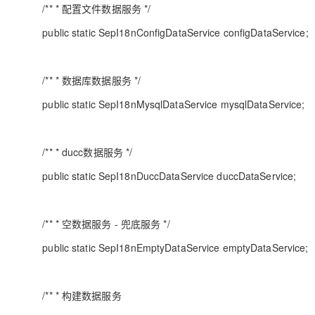
/** * 配置文件数据服务 */
public static SepI18nConfigDataService configDataService;
/** * 数据库数据服务 */
public static SepI18nMysqlDataService mysqlDataService;
/** * ducc数据服务 */
public static SepI18nDuccDataService duccDataService;
/** * 空数据服务 - 兜底服务 */
public static SepI18nEmptyDataService emptyDataService;
/** * 构建数据服务