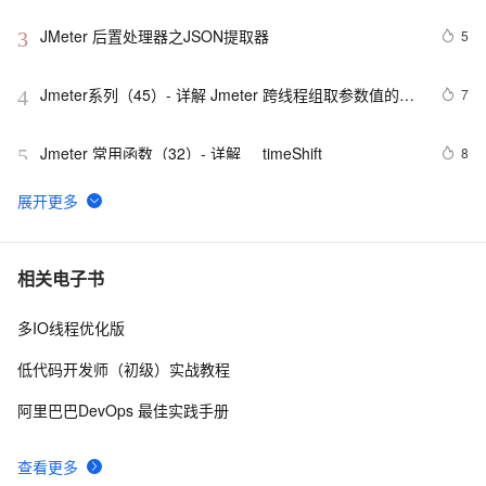
JMeter 后置处理器之JSON提取器 
5
3
Jmeter系列（45）- 详解 Jmeter 跨线程组取参数值的方
7
4
法，免代码！ 
Jmeter 常用函数（32）- 详解 __timeShift 
8
5
JMETER也会遇到加密难题，一并处理中文响应乱码
14
6
如何集成PTS的JMeter OpenAPI搭建压测平台
3
7
相关电子书
多IO线程优化版
Jmeter系列（31）- 获取并使用 JDBC Request 返回的数
4
8
据 
低代码开发师（初级）实战教程
JMeter的运行
13
9
阿里巴巴DevOps 最佳实践手册
【SoapUI、Postman、WebServiceStudio、Jmeter】接
8
10
查看更多
口测试工具结合测试webservice接口（发送XML格式参