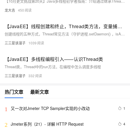
【10月更文挑战第20天】Java多线程初学者指南：介绍通过继承Thread类与实现Runnable接口两种方式创建线程的方法及其优缺点，重点解析为何实现Runnable接口更具灵活性、资源共享及易于管理的优势。
龙大吉
450
【JavaEE】线程创建和终止，Thread类方法，变量捕获（7000字长文）
创建线程的五种方式，Thread常见方法（守护进程.setDaemon() ，isAlive），start和run方法的区别，如何提前终止一个线程，标志位，isinterrupted，变量捕获
三三是该溜子
1039
【JavaEE】多线程编程引入——认识Thread类
Thread类，Thread中的run方法，在编程中怎么调度多线程
三三是该溜子
332
热门文章
最新文章
又一次对Jmeter TCP Sampler实现的小改动
1
1
Jmeter系列（21）- 详解 HTTP Request 
4
2