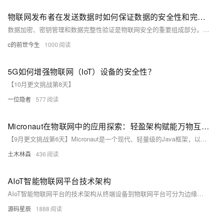
物联网发布者在发送数据时如何保证数据的安全性和完整性
数据加密、密钥管理和数据完整性验证是物联网安全的重要组成部分。对称加密（如AES）和非对称加密（如RSA）分别适用于大量数据和高安全需求的场景。密钥需安全存储并定期更新。数据完整性通过MAC（如HMAC-SHA256）和数字签名（如RSA签名）验证。通信协议如MQTT over TLS/SSL和CoAP over DTLS增强传输安全，确保数据在传输过程中的机密性和完整性。
c的前世今生
1000
5G如何增强物联网（IoT）设备的安全性？
【10月更文挑战第8天】
一位隐者
577
Micronaut在物联网中的应用探索：轻盈架构赋能万物互联新时代
【9月更文挑战第6天】Micronaut是一个现代、轻量级的Java框架，以其高效、易用及对云原生环境的支持，在物联网开发中展现出独特优势。它通过AOT编译技术优化应用，减少内存消耗，适合资源受限的设备。Micronaut支持反应式编程和HTTP/2，提升并发处理能力和网络传输效率。本文通过一个温度传感器数据收集服务的例子，展示了如何利用Micronaut简化物联网应用开发，使其成为该领域的理想选择。
土木林森
436
AIoT智能物联网平台技术架构
AIoT智能物联网平台的技术架构从终端设备到物联网平台可分为边缘侧网关、接入网关层、基础设施层、中台层和应用层。
源码星辰
1888