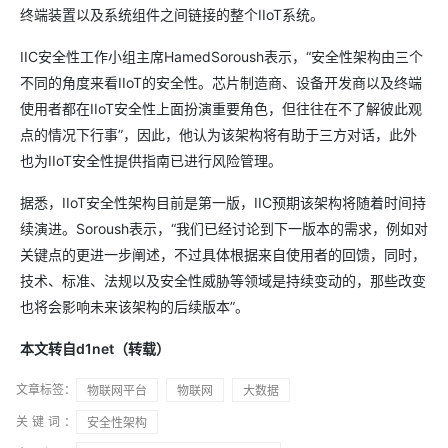
终端装置以及系统组件之间链接的整个IIoT系统。
IIC安全性工作小组主席HamedSoroush表示，“安全性架构由三个
不同的角度来看IIoT的安全性。芯片制造商、设备开发商以及终端
使用者都在IIoT安全性上面扮演重要角色，但往往在不了解彼此观
点的情况下行事”，因此，他认为该架构将有助于三方对话，此外
也为IIoT安全性提供指南已进行风险管理。
据悉，IIoT安全性架构目前是第一版，IIC预期该架构将随着时间持
续演进。Soroush表示，“我们已经讨论到下一版本的需求，例如对
关键点的更进一步阐述，不过具体根据来自使用者的回馈，同时，
技术、标准、法规以及安全性威胁等领域是持续变动的，那些改变
也将会影响未来该架构的后续版本”。
本文转自d1net（转载）
文章标签：
物联网平台
物联网
大数据
关键词：
安全性架构