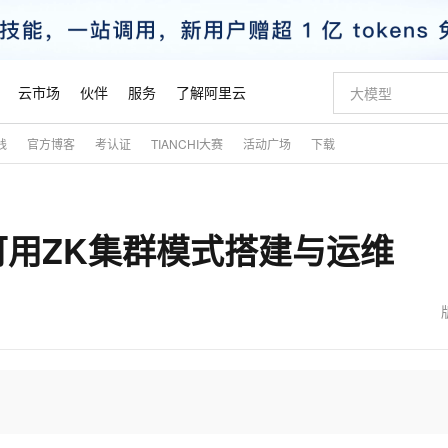
云市场
伙伴
服务
了解阿里云
践
官方博客
考认证
TIANCHI大赛
活动广场
下载
AI 特惠
数据与 API
成为产品伙伴
企业增值服务
最佳实践
价格计算器
AI 场景体
基础软件
产品伙伴合
阿里云认证
市场活动
配置报价
大模型
自助选配和估算价格
新方式
睿译宝，AI翻译排版一步到位
智启 AI 普惠权益
产品生态集成认证中心
企业支持计划
云上春晚
域名与网站
千问官方 MaaS 平台，为开发者和 Agent 而生，新用户赠送 1 亿 + tokens 额度
Qwen Aud
AI Coding
阿里云Maa
2026 阿里云
云服务器 E
为企业打
数据集
Windows
大模型认证
模型
NEW
NEW
 - 高可用ZK集群模式搭建与运维
交付可用成果
值低价云产品抢先购
上传文档即自动完成翻译和格式还原
至高享 1亿+免费 tokens，加速 Al 应用落地
提供智能易用的域名与建站服务
智能编程，一键
安全可靠、
产品生态伙伴
专家技术服务
云上奥运之旅
弹性计算合作
阿里云中企出
手机三要素
宝塔 Linux
全部认证
价格优势
有专属领域专家
GLM-5.2：长任务时代开源旗舰模型
阿里云 OPC 创新助力计划
千问大模型
即刻拥有 DeepS
AI 电商营销
对象存储 O
大模型
产品生态伙伴工作台
企业增值服务台
云栖战略参考
云存储合作计
云栖大会
身份实名认证
CentOS
训练营
推动算力普惠，释放技术红利
最高返9万
多领域专家智能体,一键组建 AI 虚拟交付团队
快速构建应用程序和网站，即刻迈出上云第一步
至高百万元 Token 补贴，加速一人公司成长
多元化、高性能、安全可靠的大模型服务
真正可用的 1M 上下文,一次完成代码全链路开发
轻松解锁专属 Dee
从图文生成到
云上的中国
数据库合作计
活动全景
短信
Docker
图片和
站式影视创作平台
Hermes Agent，打造自进化智能体
Token Plan 模型订阅计划
数字证书管理服务（原SSL证书）
5 分钟轻松部署
AI 广告创作
无影云电脑
企业成长
NEW
信息公告
看见新力量
云网络合作计
OCR 文字识别
JAVA
证享300元代金券
可视化编排打通从文字构思到成片全链路闭环
全托管，含MySQL、PostgreSQL、SQL Server、MariaDB多引擎
自主进化，持久记忆，越用越聪明
Qwen3.8-Max 首发尝鲜，限时加量 10 倍，夜间低至2折
实现全站HTTPS，呈现可信的WEB访问
图文、视频一
随时随地安
魔搭 Mode
Kimi-K3
HappyHors
NEW
loud
服务实践
官网公告
金融模力时刻
Salesforce O
版
发票查验
全能环境
Claude Code + GStack 打造工程团队
千问办公，限时限量积分加倍
Qoder
低代码高效构
AI 建站
短信服务
型
NEW
作计划
Kimi 最新旗舰模型，长程编程与推理利器
让文字生成流
计划
创新中心
魔搭 ModelSc
健康状态
理服务
让AI从“聊天伙伴”进化为能干活的“数字员工”
安装技能 GStack，拥有专属 AI 工程团队
你的AI工作搭子，覆盖日常办公高频场景
面向真实软件的智能体编程平台
0 代码专业建
客户案例
天气预报查询
操作系统
态合作计划