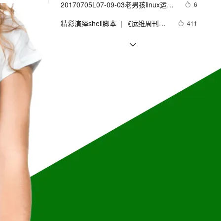
安全
20170705L07-09-03老男孩linux运维
我要投诉
e-1.1-I2V
Cosyvoice-V3-Flash
6
PolarDB
上云场景组合购
Milvus 弹性伸缩功能新增节
伴
实战培训-Sersync实时同步软件实战
漫剧创作，剧本、分镜、视频高效生成
100%兼容MySQL、PostgreSQL，兼容Oracle，支持集中和分布式
覆盖90%+业务场景，专享组合折扣价
点支持范围
畅自然，细节丰富
高表现力语音合成大模型，语音克隆听感自然
VPN
精彩演绎shell脚本  | 《运维周刊》
411
应用指南-2
（02期）
ernetes 版 ACK
云聚AI 严选权益
AI 原生数据库服务发布
SSL 证书
安全运维：入侵检测与防御实战指南
10
2V
Fun-ASR
，一键激活高效办公新体验
理容器应用的 K8s 服务
精选AI产品，从模型到应用全链提效
Agent 数据网关
文戏情感细腻自然，动作戏激烈拳拳到肉，实现更强表演能力
支持中英文自由切换，具备更强的噪声鲁棒性
堡垒机
【运维杂谈】如何用yum只下载，不
8
AI 用量加速计划
云原生数据库 PolarDB
安装?
防火墙
、识别商机，让客服更高效、服务更出色。
《Spring Boot开发:从0到1》第10
新老同享，达量后返
Agentic Database 发布
602
相关课程
更多
章 Spring Boot应用部署运维
主机安全
应用
如何在 ACK 中使用 MSE Ingress
千问办公
NEW
AI 应用及服务市场
的智能体编程平台
一站式AI生产力平台
基于MSE的大促场景流量入口防护最佳实践
AI 应用
伶鹊
Dubbo + ZooKeeper 的服务发现最佳实践
企业级人与Agent协作平台，接入和调度多个数字员工
智能客服平台，对话机器人、对话分析、智能外呼
大模型
MSE微服务测试最佳实践 - 自动化回归
大模型服务平台百炼 - 全妙
自然语言处理
Apache Flink 入门到实战 - Flink开源社区出品
应用创作平台
多模态内容创作工具，已接入 DeepSeek
数据标注
Apache Flink 入门
机器学习