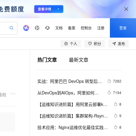
文档
备案
控制台
注册
登录
个人
积分
发布
验
作计划
器
AI 活动
专业服务
服务伙伴合作计划
开发者社区
加入我们
产品动态
服务平台百炼
阿里云 OPC 创新助力计划
热门文章
最新文章
一站式生成采购清单，支持单品或批量购买
io：打造专属 AI 语音助手
S产品伙伴计划（繁花）
峰会
CS
造的大模型服务与应用开发平台
一句话生成原生可编辑精美 PPT 文稿
AI 生产力先锋
Al MaaS 服务伙伴赋能合作
域名
博文
Careers
至高可申请百万元
Qwen3.8-Max 模型上线
开启高性价比 AI 编程新体验
弹性可伸缩的云计算服务
Qwen-Audio-3.0-Realtime 端到端实时语音角色扮演
输入一句话想法, 轻松生成专业的 PPT
先锋实践拓展 AI 生产力的边界
Token 补贴，五大权
计划
海大会
伙伴信用分合作计划
商标
问答
社会招聘
实战：阿里巴巴 DevOps 转型后的
7282
益加速 OPC 成功
eek-V4-Pro
SS
一键部署幻兽帕鲁游戏服务器
飞天发布时刻
HOT
Open Search 向量检索版支
划
备案
电子书
校园招聘
运维平台建设
pSeek-V4-Pro
视频创作，一键激活电商全链路生产力
稳定、安全、高性价比、高性能的云存储服务
一键购买专属联机服务器，轻松开启游戏
所见，即是所愿
持视频检索 Pipeline 功能
更多支持
从DevOps到AIOps，阿里如何实
7194
版权
划
公司注册
镜像站
视频生成
语音识别与合成
现智能化运维？
专属 QwenPaw
漫剧工坊：一站式动画创作平台
AI 实训营
HOT
应用身份服务 (IDaaS)
【运维知识进阶篇】用阿里云部署kod
8
合作伙伴培训与认证
划
上云迁移
站生成，高效打造优质广告素材
全接入的云上超级电脑
从聊天伙伴进化为能主动干活的本地数字员工
快速生产连贯的高质量长漫剧
从基础到进阶，Agent 创客手把手教你
OpenClaw 管理能力上线
可道云网盘（配置
lScope
我要反馈
e-1.1-T2V
Qwen3-TTS-Flash
【运维知识进阶篇】集群架构-Rsync
9
查询合作伙伴
Redis+MySQL+NAS+OSS）（二）
n Alibaba Cloud ISV 合作
代维服务
建企业门户网站
10 分钟搭建微信、支付宝小程序
MaxCompute MaxFrame 提
服务详解
畅细腻的高质量视频
离线语音合成大模型，多语言方言自适应，低延迟高稳定
创新加速
技术应用：Nginx运维优化最佳实践
ope
登录合作伙伴管理后台
8
我要建议
站，无忧落地极速上线
以可视化方式快速构建移动和 PC 门户网站
国内短信简单易用，安全可靠，秒级触达，全球覆盖200+国家和地区。
高效部署网站，快速应用到小程序
供自动弹性内存功能
（二）