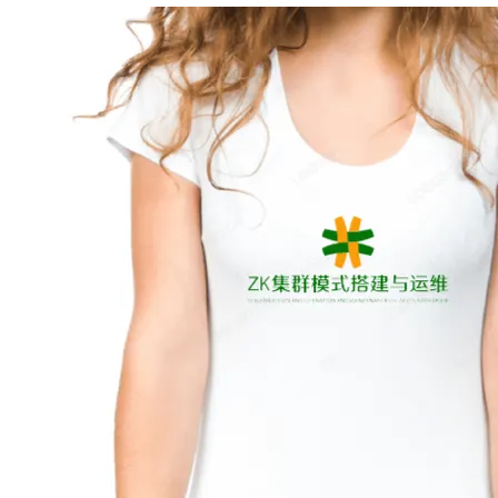
Deepseek-v4-pro
HappyHors
同享
万小智 AI 建站低至 15元/月
Qoder CN
AI 短剧/漫剧
云原生数据库 
快递物流查询
WordPress
成为服务伙
高校合作
点，立即开启云上创新
覆盖公网/内网、递归/权威、移动APP等全场景解析服务
送.CN域名，送备案服务码
基于千问大模型等，支持代码智能生成、研发智能问答
AI助力短剧
态智能体模型
旗舰 MoE 大模型，百万上下文与顶尖推理能力
图生视频，流
Ubuntu
服务生态伙伴
云工开物
企业应用
Works
Night Plan 支持 Qwen 3.8-Max
云原生大数据计算服务 MaxCompute
AI 办公
容器服务 Kub
NEW
GLM-5.2
Wan2.7-T
Red Hat
30+ 款产品免费体验
Data Agent 驱动的一站式 Data+AI 开发治理平台
夜间 5 折，Qwen/Meoo/TokenPlan 客户专享
面向分析的企业级SaaS模式云数据仓库
AI智能应用
提供一站式管
科研合作
视觉 Coding、空间感知、多模态思考等全面升级
1M上下文，专为长程任务能力而生
ERP
堂（旗舰版）
SUSE
智能客服
CRM
防护产品
2个月
自动承接线索
建站小程序
OA 办公系统
AI 应用构建
大模型原生
力提升
财税管理
模板建站
Qoder
大模型服务平台百炼-应用模版
HOT
NEW
面向真实软件
个人版上线、团队版降价；千问3.8-Max首发发尝鲜
丰富多元化的应用模版和解决方案
400电话
定制建站
万有无界
大模型服务平台百炼-智能体
方案
广告营销
模板小程序
的模型效果
灵活可视化地构建企业级 Agent
定制小程序
秒悟
人工智能平台 PAI
APP 开发
云端极速 AI 
新一代 AI 视频生成模型，深度适配广告营销等场景
AI Native 的算法工程平台，一站式完成建模、训练、推理服务部署
建站系统