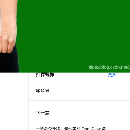
相关电子书
更多
息提取
与 AI 智能体进行实时音视频通话
从文本、图片、视频中提取结构化的属性信息
构建支持视频理解的 AI 音视频实时通话应用
Apache Flink技术进阶
t.diy 一步搞定创意建站
构建大模型应用的安全防护体系
Apache Spark: Cloud and On-Prem
通过自然语言交互简化开发流程,全栈开发支持
通过阿里云安全产品对 AI 应用进行安全防护
Hybrid Cloud and Apache Spark
推荐镜像
更多
apache
下一篇
一条命令迁移，帮你实现 OpenClaw 与