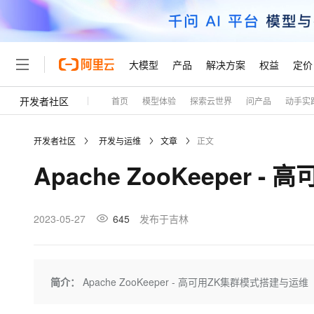
大模型
产品
解决方案
权益
定价
开发者社区
首页
模型体验
探索云世界
问产品
动手实
大模型
产品
解决方案
权益
定价
云市场
伙伴
服务
了解阿里云
精选产品
精选解决方案
普惠上云
产品定价
精选商城
成为销售伙伴
售前咨询
为什么选择阿里云
千问AI平台
开发者社区
开发与运维
文章
正文
了解云产品的定价详情
大模型服务平台百炼
千问办公，解锁你的工作
普惠上云 官方力荐
分销伙伴
在线服务
网站建设
什么是云计算
大
Apache ZooKeeper
大模型服务与应用平台
企业级Agent产品，直接
云服务器38元/年起，超
咨询伙伴
多端小程序
技术领先
云上成本管理
售后服务
轻量应用服务器
Agency Agents：拥
官方推荐返现计划
大模型
精选产品
精选解决方案
Salesforce 国际版订阅
稳定可靠
管理和优化成本
推荐新用户得奖励，单订单
销售伙伴合作计划
2023-05-27
645
发布于吉林
自助服务
友盟天域
安全合规
人工智能与机器学习
AI
文本生成
云数据库 RDS
HappyHorse 打造一
云工开物
无影生态合作计划
在线服务
观测云
分析师报告
高校专属算力普惠，学生认
计算
互联网应用开发
Qwen3.8-Max
HOT
Salesforce On Alibaba C
工单服务
Tuya 物联网平台阿里云
研究报告与白皮书
人工智能平台 PAI
快速拥有专属 OpenClaw
简介：
Apache ZooKeeper - 高可用ZK集群模式搭建与运维
大模
Consulting Partner 合
大数据
容器
智能体时代全能旗舰模型
免费试用
短信专区
一站式AI开发、训练和推
蓝凌 OA
AI 大模型销售与服务生
现代化应用