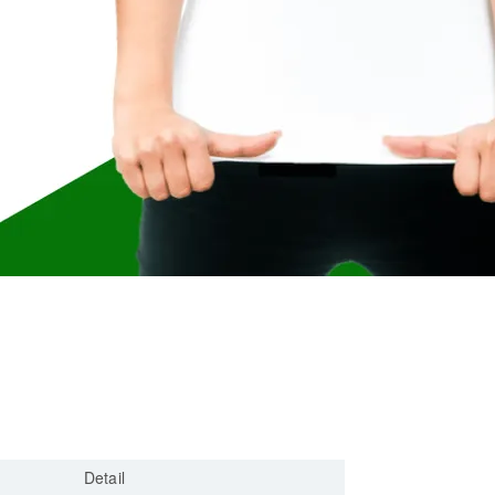
AI 应用
10分钟微调：让0.6B模型媲美235B模
多模态数据信
型
依托云原生高可用架构,实现Dify私有化部署
用1%尺寸在特定领域达到大模型90%以上效果
一个 AI 助手
超强辅助，Bol
即刻拥有 DeepSeek-R1 满血版
在企业官网、通讯软件中为客户提供 AI 客服
多种方案随心选，轻松解锁专属 DeepSeek
Detail