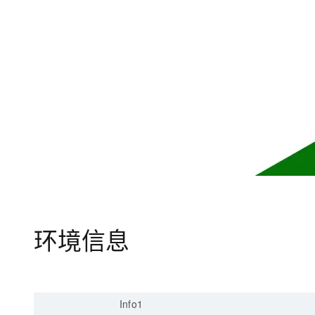
大模型解决方案
迁移与运维管理
快速部署 Dify，高效搭建 
专有云
10 分钟在聊天系统中增加
环境信息
Info1