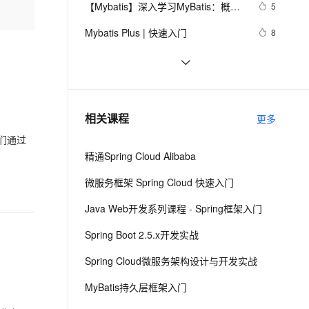
安全
【Mybatis】深入学习MyBatis：概
我要投诉
e-1.1-I2V
Cosyvoice-V3-Flash
5
PolarDB
上云场景组合购
Milvus 弹性伸缩功能新增节
伴
述、主要特性以及配置与映射
漫剧创作，剧本、分镜、视频高效生成
100%兼容MySQL、PostgreSQL，兼容Oracle，支持集中和分布式
覆盖90%+业务场景，专享组合折扣价
点支持范围
畅自然，细节丰富
高表现力语音合成大模型，语音克隆听感自然
VPN
Mybatis Plus | 快速入门
8
ernetes 版 ACK
云聚AI 严选权益
AI 原生数据库服务发布
SSL 证书
SSM Mybatis 批量插入 采用分批处理
3
2V
Fun-ASR
，一键激活高效办公新体验
理容器应用的 K8s 服务
精选AI产品，从模型到应用全链提效
Agent 数据网关
一次500条
文戏情感细腻自然，动作戏激烈拳拳到肉，实现更强表演能力
支持中英文自由切换，具备更强的噪声鲁棒性
堡垒机
浅谈使用PageHelper-Mybatis通用分
6
AI 用量加速计划
云原生数据库 PolarDB
页插件
防火墙
、识别商机，让客服更高效、服务更出色。
Mybatis自定义拦截器与插件开发
新老同享，达量后返
Agentic Database 发布
5
相关课程
更多
主机安全
应用
们通过
精通Spring Cloud Alibaba
千问办公
NEW
AI 应用及服务市场
的智能体编程平台
一站式AI生产力平台
微服务框架 Spring Cloud 快速入门
AI 应用
伶鹊
Java Web开发系列课程 - Spring框架入门
企业级人与Agent协作平台，接入和调度多个数字员工
智能客服平台，对话机器人、对话分析、智能外呼
大模型
Spring Boot 2.5.x开发实战
大模型服务平台百炼 - 全妙
自然语言处理
Spring Cloud微服务架构设计与开发实战
应用创作平台
多模态内容创作工具，已接入 DeepSeek
数据标注
MyBatis持久层框架入门
机器学习