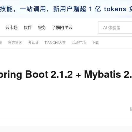
云市场
伙伴
服务
了解阿里云
践
官方博客
考认证
TIANCHI大赛
活动广场
下载
AI 特惠
数据与 API
成为产品伙伴
企业增值服务
最佳实践
价格计算器
AI 场景体
基础软件
产品伙伴合
阿里云认证
市场活动
配置报价
大模型
自助选配和估算价格
新方式
睿译宝，AI翻译排版一步到位
智启 AI 普惠权益
产品生态集成认证中心
企业支持计划
云上春晚
域名与网站
千问官方 MaaS 平台，为开发者和 Agent 而生，新用户赠送 1 亿 + tokens 额度
Qwen Aud
AI Coding
阿里云Maa
2026 阿里云
云服务器 E
为企业打
数据集
Windows
大模型认证
模型
NEW
NEW
ing Boot 2.1.2 + Mybatis 2.
交付可用成果
值低价云产品抢先购
上传文档即自动完成翻译和格式还原
至高享 1亿+免费 tokens，加速 Al 应用落地
提供智能易用的域名与建站服务
智能编程，一键
安全可靠、
产品生态伙伴
专家技术服务
云上奥运之旅
弹性计算合作
阿里云中企出
手机三要素
宝塔 Linux
全部认证
价格优势
有专属领域专家
GLM-5.2：长任务时代开源旗舰模型
阿里云 OPC 创新助力计划
千问大模型
即刻拥有 DeepS
AI 电商营销
对象存储 O
大模型
产品生态伙伴工作台
企业增值服务台
云栖战略参考
云存储合作计
云栖大会
身份实名认证
CentOS
训练营
推动算力普惠，释放技术红利
最高返9万
多领域专家智能体,一键组建 AI 虚拟交付团队
快速构建应用程序和网站，即刻迈出上云第一步
至高百万元 Token 补贴，加速一人公司成长
多元化、高性能、安全可靠的大模型服务
真正可用的 1M 上下文,一次完成代码全链路开发
轻松解锁专属 Dee
从图文生成到
云上的中国
数据库合作计
活动全景
短信
Docker
图片和
站式影视创作平台
Hermes Agent，打造自进化智能体
Token Plan 模型订阅计划
数字证书管理服务（原SSL证书）
5 分钟轻松部署
AI 广告创作
无影云电脑
企业成长
NEW
信息公告
看见新力量
云网络合作计
OCR 文字识别
JAVA
证享300元代金券
可视化编排打通从文字构思到成片全链路闭环
全托管，含MySQL、PostgreSQL、SQL Server、MariaDB多引擎
自主进化，持久记忆，越用越聪明
Qwen3.8-Max 首发尝鲜，限时加量 10 倍，夜间低至2折
实现全站HTTPS，呈现可信的WEB访问
图文、视频一
随时随地安
魔搭 Mode
Kimi-K3
HappyHors
NEW
loud
服务实践
官网公告
金融模力时刻
Salesforce O
版
发票查验
全能环境
Claude Code + GStack 打造工程团队
千问办公，限时限量积分加倍
Qoder
低代码高效构
AI 建站
短信服务
型
NEW
作计划
Kimi 最新旗舰模型，长程编程与推理利器
让文字生成流
计划
创新中心
魔搭 ModelSc
健康状态
理服务
让AI从“聊天伙伴”进化为能干活的“数字员工”
安装技能 GStack，拥有专属 AI 工程团队
你的AI工作搭子，覆盖日常办公高频场景
面向真实软件的智能体编程平台
0 代码专业建
客户案例
天气预报查询
操作系统
态合作计划