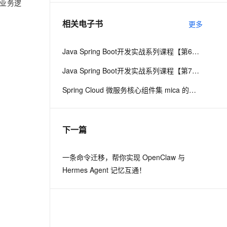
理业务逻
相关电子书
更多
息提取
与 AI 智能体进行实时音视频通话
从文本、图片、视频中提取结构化的属性信息
构建支持视频理解的 AI 音视频实时通话应用
Java Spring Boot开发实战系列课程【第6讲】：Spring Boot 2.0实战MyBatis与优化(Java面试题)
t.diy 一步搞定创意建站
构建大模型应用的安全防护体系
Java Spring Boot开发实战系列课程【第7讲】：Spring Boot 2.0安全机制与MVC身份验证实战(Java面试题)
通过自然语言交互简化开发流程,全栈开发支持
通过阿里云安全产品对 AI 应用进行安全防护
Spring Cloud 微服务核心组件集 mica 的设计思路
下一篇
一条命令迁移，帮你实现 OpenClaw 与
Hermes Agent 记忆互通！