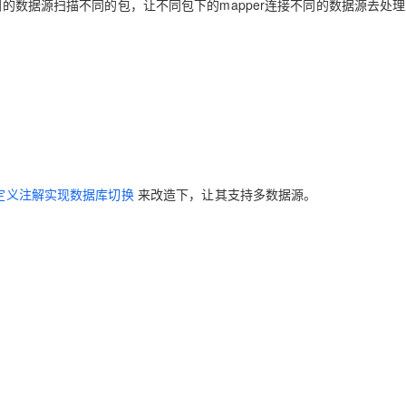
同的数据源扫描不同的包，让不同包下的mapper连接不同的数据源去处
AI 应用
10分钟微调：让0.6B模型媲美235B模
多模态数据信
型
依托云原生高可用架构,实现Dify私有化部署
用1%尺寸在特定领域达到大模型90%以上效果
一个 AI 助手
超强辅助，Bol
即刻拥有 DeepSeek-R1 满血版
在企业官网、通讯软件中为客户提供 AI 客服
多种方案随心选，轻松解锁专属 DeepSeek
tis使用自定义注解实现数据库切换
来改造下，让其支持多数据源。