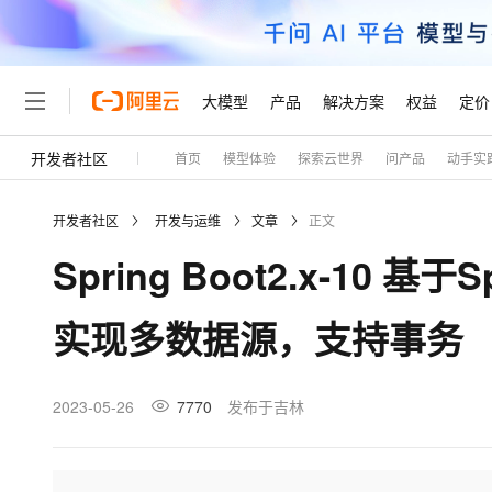
大模型
产品
解决方案
权益
定价
开发者社区
首页
模型体验
探索云世界
问产品
动手实
大模型
产品
解决方案
权益
定价
云市场
伙伴
服务
了解阿里云
精选产品
精选解决方案
普惠上云
产品定价
精选商城
成为销售伙伴
售前咨询
为什么选择阿里云
千问AI平台
开发者社区
开发与运维
文章
正文
了解云产品的定价详情
大模型服务平台百炼
千问办公，解锁你的工作
普惠上云 官方力荐
分销伙伴
在线服务
网站建设
什么是云计算
大
Spring Boot2.x-10 基于Spr
大模型服务与应用平台
企业级Agent产品，直接
云服务器38元/年起，超
咨询伙伴
多端小程序
技术领先
云上成本管理
售后服务
轻量应用服务器
Agency Agents：拥
官方推荐返现计划
大模型
精选产品
精选解决方案
Salesforce 国际版订阅
稳定可靠
实现多数据源，支持事务
管理和优化成本
推荐新用户得奖励，单订单
销售伙伴合作计划
自助服务
友盟天域
安全合规
人工智能与机器学习
AI
文本生成
云数据库 RDS
HappyHorse 打造一
云工开物
无影生态合作计划
在线服务
观测云
分析师报告
高校专属算力普惠，学生认
计算
互联网应用开发
2023-05-26
7770
发布于吉林
Qwen3.8-Max
HOT
Salesforce On Alibaba C
工单服务
Tuya 物联网平台阿里云
研究报告与白皮书
人工智能平台 PAI
快速拥有专属 OpenClaw
大模
Consulting Partner 合
大数据
容器
智能体时代全能旗舰模型
免费试用
短信专区
一站式AI开发、训练和推
蓝凌 OA
AI 大模型销售与服务生
现代化应用