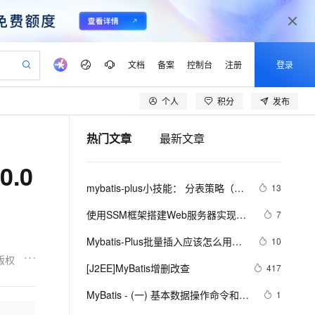
文档
备案
控制台
注册
登录
个人
积分
发布
验
作计划
器
AI 活动
专业服务
服务伙伴合作计划
开发者社区
加入我们
产品动态
服务平台百炼
阿里云 OPC 创新助力计划
热门文章
最新文章
一站式生成采购清单，支持单品或批量购买
io：打造专属 AI 语音助手
S产品伙伴计划（繁花）
峰会
CS
造的大模型服务与应用开发平台
一句话生成原生可编辑精美 PPT 文稿
AI 生产力先锋
Al MaaS 服务伙伴赋能合作
域名
博文
Careers
至高可申请百万元
Qwen3.8-Max 模型上线
0.0
开启高性价比 AI 编程新体验
弹性可伸缩的云计算服务
Qwen-Audio-3.0-Realtime 端到端实时语音角色扮演
输入一句话想法, 轻松生成专业的 PPT
先锋实践拓展 AI 生产力的边界
Token 补贴，五大权
计划
海大会
伙伴信用分合作计划
商标
问答
社会招聘
mybatis-plus小技能： 分表策略（按
13
益加速 OPC 成功
eek-V4-Pro
SS
一键部署幻兽帕鲁游戏服务器
飞天发布时刻
HOT
Open Search 向量检索版支
划
备案
电子书
校园招聘
年分表和按月分表）
pSeek-V4-Pro
视频创作，一键激活电商全链路生产力
稳定、安全、高性价比、高性能的云存储服务
一键购买专属联机服务器，轻松开启游戏
所见，即是所愿
持视频检索 Pipeline 功能
更多支持
使用SSM框架搭建Web服务器实现登
7
划
公司注册
镜像站
视频生成
语音识别与合成
录功能(Spring+SpringMVC+Mybatis)
专属 QwenPaw
漫剧工坊：一站式动画创作平台
AI 实训营
HOT
应用身份服务 (IDaaS)
Mybatis-Plus批量插入应该怎么用
10
合作伙伴培训与认证
划
上云迁移
站生成，高效打造优质广告素材
全接入的云上超级电脑
从聊天伙伴进化为能主动干活的本地数字员工
快速生产连贯的高质量长漫剧
从基础到进阶，Agent 创客手把手教你
OpenClaw 管理能力上线
（下）
版权
lScope
我要反馈
e-1.1-T2V
Qwen3-TTS-Flash
[J2EE]MyBatis增删改查
417
查询合作伙伴
n Alibaba Cloud ISV 合作
代维服务
建企业门户网站
10 分钟搭建微信、支付宝小程序
MaxCompute MaxFrame 提
畅细腻的高质量视频
离线语音合成大模型，多语言方言自适应，低延迟高稳定
创新加速
MyBatis - (一) 基本数据操作命令和简
ope
登录合作伙伴管理后台
1
我要建议
站，无忧落地极速上线
以可视化方式快速构建移动和 PC 门户网站
国内短信简单易用，安全可靠，秒级触达，全球覆盖200+国家和地区。
高效部署网站，快速应用到小程序
供自动弹性内存功能
单映射