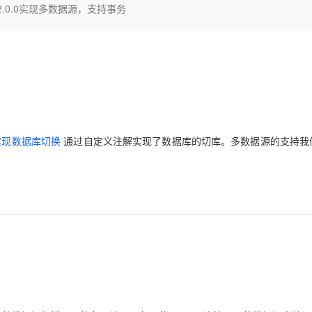
Deepseek-v4-pro
HappyHors
ybatis 2.0.0实现多数据源，支持事务
同享
万小智 AI 建站低至 15元/月
Qoder CN
AI 短剧/漫剧
云原生数据库 
快递物流查询
WordPress
成为服务伙
高校合作
点，立即开启云上创新
覆盖公网/内网、递归/权威、移动APP等全场景解析服务
送.CN域名，送备案服务码
基于千问大模型等，支持代码智能生成、研发智能问答
AI助力短剧
态智能体模型
旗舰 MoE 大模型，百万上下文与顶尖推理能力
图生视频，流
Ubuntu
服务生态伙伴
云工开物
企业应用
Works
Night Plan 支持 Qwen 3.8-Max
云原生大数据计算服务 MaxCompute
AI 办公
容器服务 Kub
NEW
GLM-5.2
Wan2.7-T
Red Hat
30+ 款产品免费体验
Data Agent 驱动的一站式 Data+AI 开发治理平台
夜间 5 折，Qwen/Meoo/TokenPlan 客户专享
面向分析的企业级SaaS模式云数据仓库
AI智能应用
提供一站式管
科研合作
视觉 Coding、空间感知、多模态思考等全面升级
1M上下文，专为长程任务能力而生
ERP
堂（旗舰版）
SUSE
智能客服
CRM
防护产品
2个月
自动承接线索
建站小程序
OA 办公系统
AI 应用构建
大模型原生
义注解实现数据库切换
通过自定义注解实现了数据库的切库。多数据源的支持我
力提升
财税管理
模板建站
Qoder
大模型服务平台百炼-应用模版
HOT
NEW
面向真实软件
个人版上线、团队版降价；千问3.8-Max首发发尝鲜
丰富多元化的应用模版和解决方案
400电话
定制建站
万有无界
大模型服务平台百炼-智能体
方案
广告营销
模板小程序
的模型效果
灵活可视化地构建企业级 Agent
定制小程序
秒悟
人工智能平台 PAI
APP 开发
云端极速 AI 
新一代 AI 视频生成模型，深度适配广告营销等场景
AI Native 的算法工程平台，一站式完成建模、训练、推理服务部署
建站系统