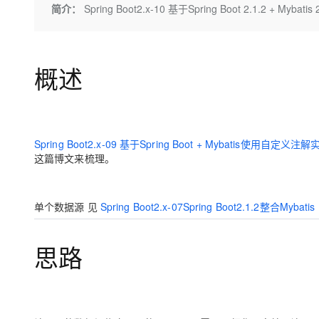
存储
天池大赛
Qwen3.7-Plus
简介：
Spring Boot2.x-10 基于Spring Boot 2.1.2 + M
云解析DNS
解决方案免费试用 新老
电子合同
最高领取价值200元试用
能看、能想、能动手的多模
安全
网络与CDN
AI 算法大赛
畅捷通
大数据开发治理平台 Data
AI 产品 免费试用
网络
安全
云开发大赛
Qwen3-VL-Plus
Tableau 订阅
概述
1亿+ 大模型 tokens 和 
可观测
入门学习赛
中间件
AI空中课堂在线直播课
云防火墙
140+云产品 免费试用
上云与迁云
云原生的云上边界网络安全
产品新客免费试用，最长1
数据库
生态解决方案
大模型服务
企业出海
大模型ACA认证体验
Spring Boot2.x-09 基于Spring Boot + Mybatis使用自定
大数据计算
这篇博文来梳理。
助力企业全员 AI 认知与能
行业生态解决方案
千问AI平台-Token Plan
政企业务
媒体服务
开发者生态解决方案
企业服务与云通信
单个数据源 见
Spring Boot2.x-07Spring Boot2.1.2整合Mybatis
千问AI平台-模型体验
AI 开发和 AI 应用解决
在线体验全尺寸、多种模态
域名与网站
思路
Happy 系列大模型
终端用户计算
Serverless
开发工具