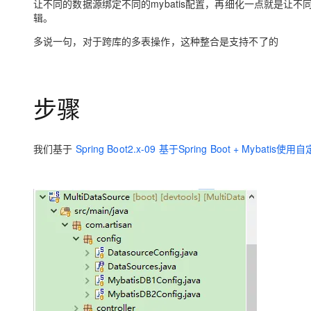
让不同的数据源绑定不同的mybatis配置，再细化一点就是让不
大模型解决方案
辑。
迁移与运维管理
快速部署 Dify，高效搭建 
多说一句，对于跨库的多表操作，这种整合是支持不了的
专有云
10 分钟在聊天系统中增加
步骤
我们基于
Spring Boot2.x-09 基于Spring Boot + Myba