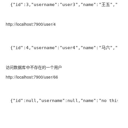
{"id":3,"username":"user3","name":"王五","age"
http://localhost:7900/user/4
{"id":4,"username":"user4","name":"马六","age"
访问数据库中不存在的一个用户
http://localhost:7900/user/66
{"id":null,"username":null,"name":"no this us