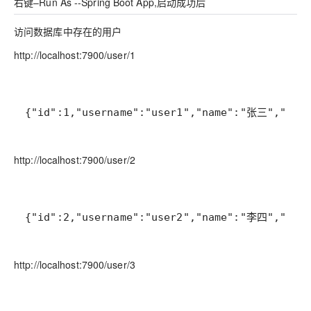
右键–Run As --Spring Boot App,启动成功后
访问数据库中存在的用户
http://localhost:7900/user/1
{"id":1,"username":"user1","name":"张三","age"
http://localhost:7900/user/2
{"id":2,"username":"user2","name":"李四","age"
http://localhost:7900/user/3