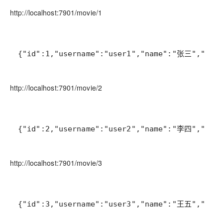
http://localhost:7901/movie/1
{"id":1,"username":"user1","name":"张三","age"
http://localhost:7901/movie/2
{"id":2,"username":"user2","name":"李四","age"
http://localhost:7901/movie/3
{"id":3,"username":"user3","name":"王五","age"