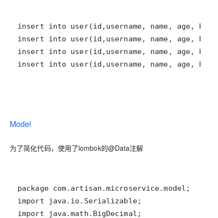
insert into user(id,username, name, age, bal
Model
为了简化代码，使用了lombok的@Data注解