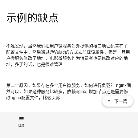
示例的缺点
不难发现，虽然我们把用户微服务对外提供的接口地址配置在了
配置文件中，然后通过@Value的方式去加载该属性，但是一旦用
户微服务修改了地址，电影微服务作为消费者也要修改对应的地
址，多了的话，也是很难管理
第二个原因，如果存在多个用户微服务，如何进行负载？ nginx固
然可以，如果这种服务比较多，依赖nginx, 增加节点还是需要修
改nginx配置文件，比较头疼
下一篇
所以 接下来我们来看下服务发现与服务注册，这里主要说的是
Spring Cloud支持比较好的Eureka
目录
文章标签：