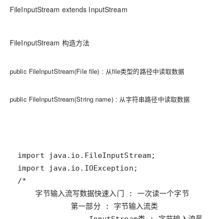
FileInputStream extends InputStream
FileInputStream 构造方法
public FileInputStream(File file) : 从file类型的路径中读取数据
public FileInputStream(String name) : 从字符串路径中读取数据