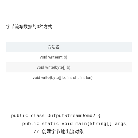
字节流写数据的3种方式
方法名
void write(int b)
void write(byte[] b)
void write(byte[] b, int off, int len)