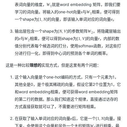
表词向量的维度，
就是word embedding 矩阵，即我们要
W
1
学习的词向量。将输入的one-hot向量
与
相乘，便可得到
x
W
1
一个shape为
的向量，即该输入单词对应的词向量
。
[
1
,
N
]
e
输出层包含一个shape为
的参数矩阵
，将隐藏层输出
[
N
,
V
]
W
2
的
与
相乘，便可以得到shape为
的向量
，内部的数
e
W
[
1
,
V
]
r
2
值分别代表每个候选词的打分，使用softmax函数，对这些打
分进行归一化，即得到中心词的预测各个单词的概率。
这是一种比较
理想的
实现方式，但是这里有两个问题：
这个输入向量是个one-hot编码的方式，只有一个元素为1，
其他全是0，是个极其稀疏的向量，假设它第2个位置为1，它
和word embedding相乘，便可获得word embedding矩阵
的第二行的数据。那么我们知道这个规律，直接通过访存的
方式直接获取就可以了，不需要进行矩阵相乘。
在获取了输入单词对应的词向量
后，它是一个
向量。接
e
[
1
,
N
]
下来，会使用这个向量和另外一个大的矩阵
进行相乘，最
W