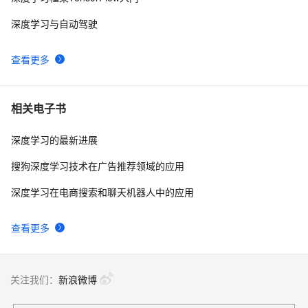
MNN-LLM App：在手机上离线运行大模型，阿里巴巴
184
9
深度学习与自动驾驶
开源基于 MNN-LLM 框架开发的手机 AI 助手应用
HumanOmni：首个专注人类中心场景的多模态大模
178
10
查看更多
型，视觉与听觉融合的突破！
相关电子书
深度学习的最新进展
搜狗深度学习技术在广告推荐领域的应用
深度学习在电商搜索和聊天机器人中的应用
查看更多
关注我们：
新浪微博