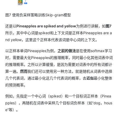
图7 使用负采样策略训练Skip-gram模型
还是以
Pineapples are spiked and yellow
为例进行讲解，如
图7
所示，其中中心词是spiked和上下文词是正样本Pineapples are a
nd yellow，这里这个正样本代表该词是中心词的上下文。
以正样本单词Pineapples为例，
之前的做法
是在使用softmax学习
时，需要最大化Pineapples的推理概率，同时最小化其他词表中词
的推理概率。之所以计算缓慢，是因为需要对词表中的所有词都计
算一遍。
然而
我们还可以使用另一种方法，就是随机从词表中选择
几个代表词，通过最小化这几个代表词的概率，去
近似
最小化整体
的预测概率。
例如，先指定一个中心词（spiked）和一个目标词正样本（Pinea
pples），再随机在词表中采样几个目标词负样本（如”dog，hous
e”等）。