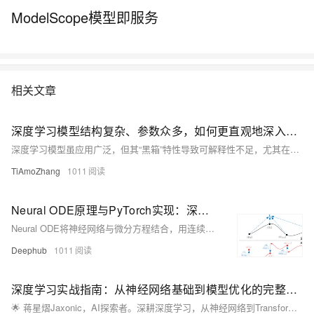
ModelScope模型即服务
相关文章
深度学习模型结构复杂、参数众多，如何更直观地深入理解你的模型？
深度学习模型虽应用广泛，但其“黑箱”特性导致可解释性不足，尤其在金融、医疗等敏感领域，模型决策逻辑的透明性至关重要。本文聚焦深度学习可解释性中的可视化分析，介绍模型结构、特征、参数及输入激活的可视化方法，帮助理解模型行为、提升透明度，并推动其在关键领域的安全应用。
TiAmoZhang
1011
Neural ODE原理与PyTorch实现：深度学习模型的自适应深度调节
Neural ODE将神经网络与微分方程结合，用连续思维建模数据演化，突破传统离散层的限制，实现自适应深度与高效连续学习。
Deephub
1011
深度学习实战指南：从神经网络基础到模型优化的完整攻略
🌟 蒋星熠Jaxonic，AI探索者。深耕深度学习，从神经网络到Transformer，用代码践行智能革命。分享实战经验，助你构建CV、NLP模型，共赴二进制星辰大海。