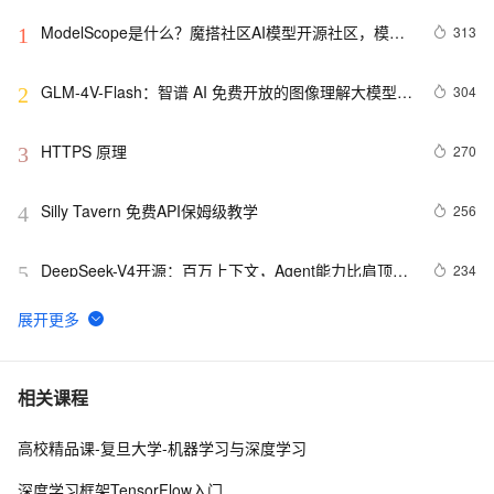
ModelScope是什么？魔搭社区AI模型开源社区，模型
313
1
即服务（MaaS）的共享平台
GLM-4V-Flash：智谱 AI 免费开放的图像理解大模型 
304
2
API 接口
HTTPS 原理
270
3
Silly Tavern 免费API保姆级教学
256
4
DeepSeek-V4开源：百万上下文，Agent能力比肩顶级
234
5
闭源模型
阿里云产品七月刊来啦
202
6
Dropout的深入理解（基础介绍、模型描述、原理深
199
7
相关课程
入、代码实现以及变种）
高校精品课-复旦大学-机器学习与深度学习
2026 上半年智能体AI Agent趋势报告 GitHub、PH、
186
8
HF 三端全网数据调研
深度学习框架TensorFlow入门