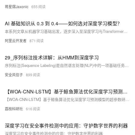
蒋星熠Jaxonic
655
AI 基础知识从 0.3 到 0.4——如何选对深度学习模型？
本系列文章从机器学习基础出发，逐步深入至深度学习与Transformer模型，探讨AI关键技术原理及应用。内容涵盖模型架构解析、典型模型对比、预训练与微调策略，并结合Hugging Face平台进行实战演示，适合初学者与开发者系统学习AI核心知识。
阿里云开发者
871
29_序列标注技术详解：从HMM到深度学习
序列标注(Sequence Labeling)是自然语言处理(NLP)中的一项基础任务，其目标是为序列中的每个元素分配一个标签。在NLP领域，序列标注技术广泛应用于分词、词性标注、命名实体识别、情感分析等任务。
安全风信子
899
【WOA-CNN-LSTM】基于鲸鱼算法优化深度学习预测模型的超参数研究（Matlab代码实现）
【WOA-CNN-LSTM】基于鲸鱼算法优化深度学习预测模型的超参数研究（Matlab代码实现）
荔枝科研社
616
深度学习在安全事件检测中的应用：守护数字世界的利器
深度学习在安全事件检测中的应用：守护数字世界的利器