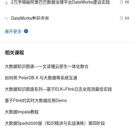
2万字揭秘阿里巴巴数据治理平台DataWorks建设实践
66
4
DataWorks售前咨询
63
5
DataWorks数据源问题之数据集成任务报错如何解决
48
6
DataWorks：新一代 Data+AI 数据开发与数据治理平台
36
7
相关课程
演进
大数据知识图谱—一文读懂云原生一体化数仓
DataWorks Data Agent：一句话搞定数据开发，让周期
36
8
从天级到分钟级
如何将 PolarDB-X 与大数据等系统互通
大数据&AI的16种可能，2020阿里云客户最佳实践合集
32
9
大数据知识图谱系列—基于ELK+Flink日志全观测最佳实践
下载
长文详解｜DataWorks Data+AI一体化开发实战图谱
26
10
基于Flink的实时大数据应用Demo
大数据Impala教程
大数据Spark2020版（知识精讲与实战演练）第四阶段