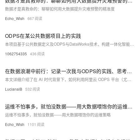
数据才是真救命的：聊聊如何用大数据提升灾难预警的精准度
数据才是真救命的：聊聊如何用大数据提升灾难预警的精准度
Echo_Wish
667
ODPS在某公共数据项目上的实践
本项目基于公共数据定义及ODPS与DataWorks技术，构建一体化智能化数据平台，涵盖数据目录、归集、治理、共享与开放六大目标。通过十大子系统实现全流程管理，强化数据安全与流通，提升业务效率与决策能力，助力数字化改革。
1062754335
436
在数据浪潮中前行：记录一次我与ODPS的实践、思考与展望
本文详细介绍了在 AI 时代背景下，如何利用阿里云 ODPS 平台（尤其是 MaxCompute）进行分布式多模态数据处理的实践过程。内容涵盖技术架构解析、完整操作流程、实际部署步骤以及未来发展方向，同时结合 CSDN 博文深入探讨了多模态数据处理的技术挑战与创新路径，为企业提供高效、低成本的大规模数据处理方案。
LucianaiB
532
运维不怕事多，就怕没数据——用大数据喂饱你的运维策略
运维不怕事多，就怕没数据——用大数据喂饱你的运维策略
Echo_Wish
1101