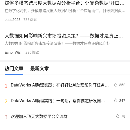
拔俗多模态跨尺度大数据AI分析平台：让复杂数据“开口说话”的智能引擎
在数字化时代，多模态跨尺度大数据AI分析平台应运而生，打破数据孤岛，融合图像、文本、视频等多源信息，贯通微观与宏观尺度，实现智能诊断、预测与决策，广泛应用于医疗、制造、金融等领域，推动AI从“看懂”到“会思考”的跃迁。
basu2023
733
大数据如何影响新兴市场投资决策？——数据才是真正的风向标
大数据如何影响新兴市场投资决策？——数据才是真正的风向标
Echo_Wish
286
热门文章
最新文章
DataWorks AI助理实践：在钉钉让AI助理帮你盯任务、
352
1
修问题
DataWorks AI助理实践：一句话，帮你搞定研发周
247
2
报！
欢迎加入飞天大数据平台交流群
78
3