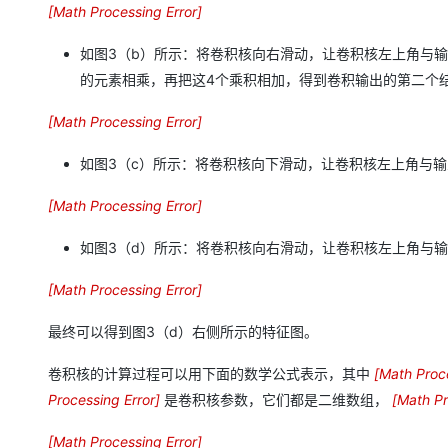
[
Math Processing Error
]
0
×
1
+
1
×
2
+
2
×
4
+
3
×
5
=
2
5
(
a
)
如图3（b）所示：将卷积核向右滑动，让卷积核左上角与输
的元素相乘，再把这4个乘积相加，得到卷积输出的第二个
[
Math Processing Error
]
0
×
2
+
1
×
3
+
2
×
5
+
3
×
6
=
3
1
(
b
)
如图3（c）所示：将卷积核向下滑动，让卷积核左上角与输入
[
Math Processing Error
]
0
×
4
+
1
×
5
+
2
×
7
+
3
×
8
=
4
3
(
c
)
如图3（d）所示：将卷积核向右滑动，让卷积核左上角与输入
[
Math Processing Error
]
0
×
5
+
1
×
6
+
2
×
8
+
3
×
9
=
4
9
(
d
)
最终可以得到图3（d）右侧所示的特征图。
卷积核的计算过程可以用下面的数学公式表示，其中
[
Math Proce
a
Processing Error
]
是卷积核参数，它们都是二维数组，
[
Math Pr
∑
u
[
Math Processing Error
]
b
[
i
,
j
]
=
∑
u
,
v
a
[
i
+
u
,
j
+
v
]
⋅
w