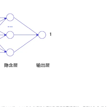
AI 应用
10分钟微调：让0.6B模型媲美235B模
多模态数据信
型
依托云原生高可用架构,实现Dify私有化部署
用1%尺寸在特定领域达到大模型90%以上效果
一个 AI 助手
超强辅助，Bol
即刻拥有 DeepSeek-R1 满血版
在企业官网、通讯软件中为客户提供 AI 客服
多种方案随心选，轻松解锁专属 DeepSeek