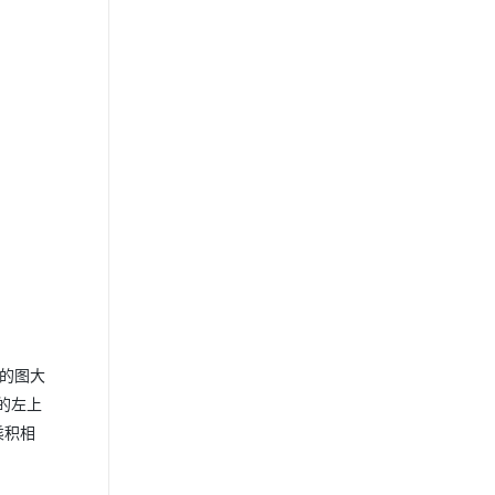
的图大
的左上
乘积相