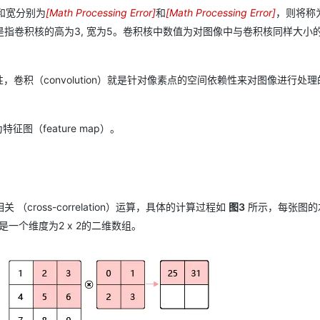
0
高和宽分别为
[
Math Processing Error
]
和
[
Math Processing Error
]
，则将称
k
k
是指卷积核的高为3, 宽为5。卷积核中数值为对图像中与卷积核同样大小
h
w
卷积（convolution）就是针对像素点的空间依赖性来对图像进行处
图（feature map）。
ross-correlation）运算，具体的计算过程如
图3
所示，每张图的
一个维度为2 x 2的二维数组。