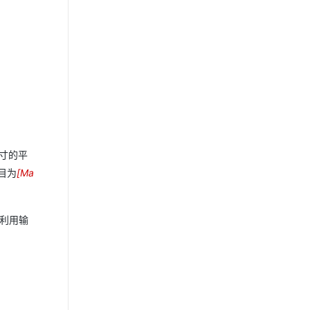
寸的平
目为
[
Ma
1
0
6
以利用输