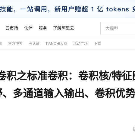
云市场
伙伴
服务
了解阿里云
践
官方博客
考认证
TIANCHI大赛
活动广场
下载
AI 特惠
数据与 API
成为产品伙伴
企业增值服务
最佳实践
价格计算器
AI 场景体
基础软件
产品伙伴合
阿里云认证
市场活动
配置报价
大模型
自助选配和估算价格
步到位
智启 AI 普惠权益
产品生态集成认证中心
企业支持计划
云上春晚
域名与网站
Qwen Audio：打造专属 AI 语音助手
千问官方 MaaS 平台，为开发者和 Agent 而生，新用户赠送 1 亿 + tokens 额度
一句话生成原生
AI Coding
阿里云Maa
2026 阿里云
云服务器 E
为企业打
数据集
Windows
大模型认证
模型
NEW
NEW
卷积之标准卷积：卷积核/特征
格式还原
值低价云产品抢先购
至高享 1亿+免费 tokens，加速 Al 应用落地
提供智能易用的域名与建站服务
Qwen-Audio-3.0-Realtime 端到端实时语音角色扮演
输入一句话想法,
智能编程，一键
安全可靠、
产品生态伙伴
专家技术服务
云上奥运之旅
弹性计算合作
阿里云中企出
手机三要素
宝塔 Linux
全部认证
价格优势
开源旗舰模型
即刻拥有 DeepSeek-V4-Pro
阿里云 OPC 创新助力计划
千问大模型
一键部署幻兽
AI 电商营销
对象存储 O
大模型
产品生态伙伴工作台
企业增值服务台
云栖战略参考
云存储合作计
云栖大会
身份实名认证
CentOS
训练营
野、多通道输入输出、卷积优
推动算力普惠，释放技术红利
最高返9万
真正可用的 1M 上下文,一次完成代码全链路开发
快速构建应用程序和网站，即刻迈出上云第一步
轻松解锁专属 DeepSeek-V4-Pro
至高百万元 Token 补贴，加速一人公司成长
多元化、高性能、安全可靠的大模型服务
一键购买专属
从图文生成到
云上的中国
数据库合作计
活动全景
短信
Docker
图片和
自进化智能体
5 分钟轻松部署专属 QwenPaw
Token Plan 模型订阅计划
数字证书管理服务（原SSL证书）
高效搭建 AI
AI 广告创作
无影云电脑
企业成长
NEW
HOT
信息公告
看见新力量
云网络合作计
OCR 文字识别
JAVA
越聪明
证享300元代金券
全托管，含MySQL、PostgreSQL、SQL Server、MariaDB多引擎
Qwen3.8-Max 首发尝鲜，限时加量 10 倍，夜间低至2折
实现全站HTTPS，呈现可信的WEB访问
从聊天伙伴进化为能主动干活的本地数字员工
图文、视频一
随时随地安
魔搭 Mode
Kimi-K3
HappyHors
NEW
loud
服务实践
官网公告
金融模力时刻
Salesforce O
版
发票查验
全能环境
Claude Code + GStack 打造工程团队
千问办公，限时限量积分加倍
Qoder
低代码高效构
AI 建站
短信服务
型
NEW
作计划
Kimi 最新旗舰模型，长程编程与推理利器
让文字生成流
计划
创新中心
魔搭 ModelSc
健康状态
理服务
让AI从“聊天伙伴”进化为能干活的“数字员工”
安装技能 GStack，拥有专属 AI 工程团队
你的AI工作搭子，覆盖日常办公高频场景
面向真实软件的智能体编程平台
0 代码专业建
客户案例
天气预报查询
操作系统
态合作计划