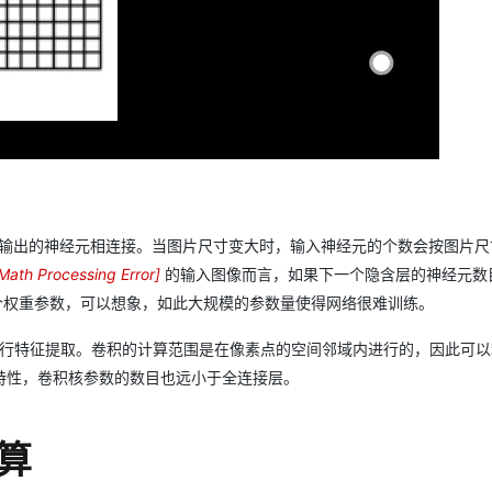
输出的神经元相连接。当图片尺寸变大时，输入神经元的个数会按图片尺
Math Processing Error
]
的输入图像而言，如果下一个隐含层的神经元数
权重参数，可以想象，如此大规模的参数量使得网络很难训练。
0
0
图像进行特征提取。卷积的计算范围是在像素点的空间邻域内进行的，因此可
0
特性，卷积核参数的数目也远小于全连接层。
×
计算
0
0