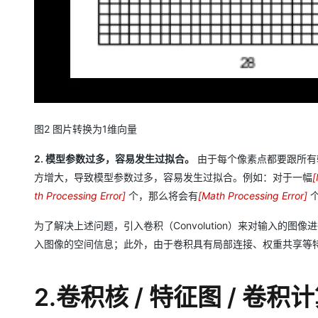
图2 图片转换为1维向量
2. 模型参数过多，容易发生过拟合。
由于每个像素点都要跟所有
方增大，导致模型参数过多，容易发生过拟合。例如：对于一幅
[
1
th Processing Error
]
个，那么将会有
[
Math Processing Error
]
个
1
0
为了解决上述问题，引入卷积（Convolution）来对输入的
0
入图像的空间信息；此外，由于卷积具有局部连接、权重共享等
0
×
1
2.卷积核 / 特征图 / 卷积
1
0