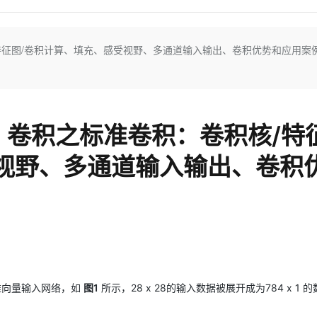
Deepseek-v4-pro
HappyHors
同享
万小智 AI 建站低至 15元/月
Qoder CN
AI 短剧/漫剧
云原生数据库 
快递物流查询
WordPress
成为服务伙
高校合作
点，立即开启云上创新
覆盖公网/内网、递归/权威、移动APP等全场景解析服务
送.CN域名，送备案服务码
基于千问大模型等，支持代码智能生成、研发智能问答
AI助力短剧
态智能体模型
旗舰 MoE 大模型，百万上下文与顶尖推理能力
图生视频，流
Ubuntu
服务生态伙伴
/特征图/卷积计算、填充、感受视野、多通道输入输出、卷积优势和应用案
云工开物
企业应用
Works
Night Plan 支持 Qwen 3.8-Max
云原生大数据计算服务 MaxCompute
AI 办公
容器服务 Kub
NEW
GLM-5.2
Wan2.7-T
Red Hat
30+ 款产品免费体验
Data Agent 驱动的一站式 Data+AI 开发治理平台
夜间 5 折，Qwen/Meoo/TokenPlan 客户专享
面向分析的企业级SaaS模式云数据仓库
AI智能应用
提供一站式管
科研合作
视觉 Coding、空间感知、多模态思考等全面升级
1M上下文，专为长程任务能力而生
ERP
堂（旗舰版）
SUSE
智能客服
CRM
防护产品
2个月
自动承接线索
]：卷积之标准卷积：卷积核/特
建站小程序
OA 办公系统
AI 应用构建
大模型原生
力提升
视野、多通道输入输出、卷积
财税管理
模板建站
Qoder
大模型服务平台百炼-应用模版
HOT
NEW
面向真实软件
个人版上线、团队版降价；千问3.8-Max首发发尝鲜
丰富多元化的应用模版和解决方案
400电话
定制建站
万有无界
大模型服务平台百炼-智能体
方案
广告营销
模板小程序
的模型效果
灵活可视化地构建企业级 Agent
定制小程序
秒悟
人工智能平台 PAI
APP 开发
云端极速 AI 
新一代 AI 视频生成模型，深度适配广告营销等场景
AI Native 的算法工程平台，一站式完成建模、训练、推理服务部署
建站系统
维向量输入网络，如
图1
所示，28 x 28的输入数据被展开成为784 x 1 