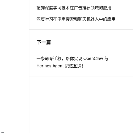
搜狗深度学习技术在广告推荐领域的应用
息提取
与 AI 智能体进行实时音视频通话
深度学习在电商搜索和聊天机器人中的应用
从文本、图片、视频中提取结构化的属性信息
构建支持视频理解的 AI 音视频实时通话应用
t.diy 一步搞定创意建站
构建大模型应用的安全防护体系
通过自然语言交互简化开发流程,全栈开发支持
通过阿里云安全产品对 AI 应用进行安全防护
下一篇
一条命令迁移，帮你实现 OpenClaw 与
Hermes Agent 记忆互通！