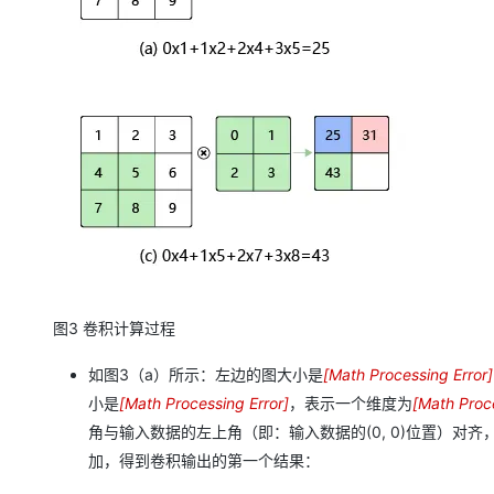
图3 卷积计算过程
如图3（a）所示：左边的图大小是
[
Math Processing Error
]
3
小是
[
Math Processing Error
]
，表示一个维度为
[
Math Proce
2
×
2
角与输入数据的左上角（即：输入数据的(0, 0)位置）
×
3
×
加，得到卷积输出的第一个结果：
2
2