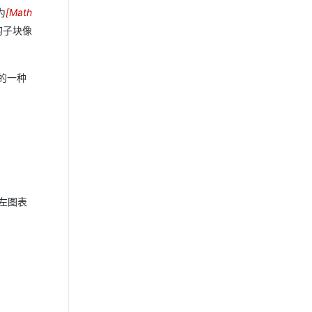
为
[
Math
k
的子块像
h
×
k
理的一种
w
左图表