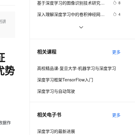
安全
基于深度学习的图像识别技术研究进
我要投诉
e-1.1-I2V
Cosyvoice-V3-Flash
8
PolarDB
上云场景组合购
Milvus 弹性伸缩功能新增节
伴
展### 
漫剧创作，剧本、分镜、视频高效生成
100%兼容MySQL、PostgreSQL，兼容Oracle，支持集中和分布式
覆盖90%+业务场景，专享组合折扣价
点支持范围
畅自然，细节丰富
高表现力语音合成大模型，语音克隆听感自然
VPN
深入理解深度学习中的卷积神经网络
4
例讲
（CNN）：从原理到实践
ernetes 版 ACK
云聚AI 严选权益
AI 原生数据库服务发布
SSL 证书
使用PyTorch解决多分类问题：构建、
4
2V
Fun-ASR
，一键激活高效办公新体验
理容器应用的 K8s 服务
精选AI产品，从模型到应用全链提效
Agent 数据网关
训练和评估深度学习模型
文戏情感细腻自然，动作戏激烈拳拳到肉，实现更强表演能力
支持中英文自由切换，具备更强的噪声鲁棒性
堡垒机
基于Pytorch的深度学习模型保存和
10
AI 用量加速计划
云原生数据库 PolarDB
加载方式
防火墙
、识别商机，让客服更高效、服务更出色。
 深度学习中的图像风格迁移技术探析
新老同享，达量后返
Agentic Database 发布
9
相关课程
更多
征
主机安全
应用
优势
高校精品课-复旦大学-机器学习与深度学习
千问办公
NEW
AI 应用及服务市场
的智能体编程平台
一站式AI生产力平台
深度学习框架TensorFlow入门
AI 应用
伶鹊
深度学习与自动驾驶
企业级人与Agent协作平台，接入和调度多个数字员工
智能客服平台，对话机器人、对话分析、智能外呼
大模型
大模型服务平台百炼 - 全妙
自然语言处理
相关电子书
更多
应用创作平台
多模态内容创作工具，已接入 DeepSeek
数据标注
的数据作
机器学习
深度学习的最新进展