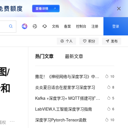
文档
备案
控制台
注册
登录
个人
积分
发布
验
作计划
器
AI 活动
专业服务
服务伙伴合作计划
开发者社区
加入我们
产品动态
服务平台百炼
阿里云 OPC 创新助力计划
热门文章
最新文章
一站式生成采购清单，支持单品或批量购买
可编辑精美 PPT 文稿
S产品伙伴计划（繁花）
峰会
CS
造的大模型服务与应用开发平台
Agency Agents：拥有专属领域专家
AI 生产力先锋
Al MaaS 服务伙伴赋能合作
域名
博文
Careers
至高可申请百万元
Qwen3.8-Max 模型上线
图/
 轻松生成专业的 PPT
开启高性价比 AI 编程新体验
弹性可伸缩的云计算服务
先锋实践拓展 AI 生产力的边界
多领域专家智能体,一键组建 AI 虚拟交付团队
Token 补贴，五大权
计划
海大会
伙伴信用分合作计划
商标
问答
社会招聘
撒花！《神经网络与深度学习》中文
10
益加速 OPC 成功
帕鲁游戏服务器
SS
HappyHorse 打造一站式影视创作平台
飞天发布时刻
HOT
Open Search 向量检索版支
划
备案
电子书
校园招聘
教程正式开源！全书 pdf、ppt 和代
势和
联机服务器，轻松开启游戏
视频创作，一键激活电商全链路生产力
稳定、安全、高性价比、高性能的云存储服务
所见，即是所愿
持视频检索 Pipeline 功能
可视化编排打通从文字构思到成片全链路闭环
更多支持
炎炎夏日适合在屋里学习深度学习
8
码一同放出
划
公司注册
镜像站
视频生成
语音识别与合成
 智能体与工作流应用
漫剧工坊：一站式动画创作平台
AI 实训营
应用身份服务 (IDaaS)
Kafka +深度学习+ MQTT搭建可扩展
5
合作伙伴培训与认证
划
上云迁移
站生成，高效打造优质广告素材
全接入的云上超级电脑
通过阿里云百炼高效搭建AI应用,助力高效开发
快速生产连贯的高质量长漫剧
从基础到进阶，Agent 创客手把手教你
OpenClaw 管理能力上线
的物联网平台【附源码】
lScope
我要反馈
e-1.1-T2V
Qwen3-TTS-Flash
LabVIEW人工智能深度学习指南
6
查询合作伙伴
n Alibaba Cloud ISV 合作
代维服务
建企业门户网站
10 分钟搭建微信、支付宝小程序
MaxCompute MaxFrame 提
畅细腻的高质量视频
离线语音合成大模型，多语言方言自适应，低延迟高稳定
创新加速
深度学习Pytorch-Tensor函数
ope
登录合作伙伴管理后台
10
我要建议
站，无忧落地极速上线
以可视化方式快速构建移动和 PC 门户网站
国内短信简单易用，安全可靠，秒级触达，全球覆盖200+国家和地区。
高效部署网站，快速应用到小程序
供自动弹性内存功能
版权