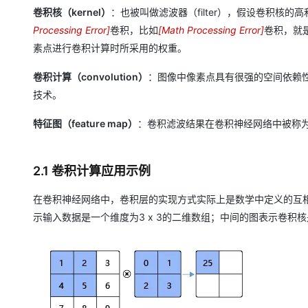
0
卷积核（kernel）
：也被叫做滤波器（filter），假设卷积核的
0
Processing Error
]
卷积，比如
[
Math Processing Error
]
卷积，就
3
×
素点进行卷积计算时所采用的权重。
×
1
5
卷积计算（convolution）
：图像中像素点具有很强的空间依赖性，
0
技术。
6
=
特征图（feature map）
：卷积滤波结果在卷积神经网络中被称为特征
1
0
2.1 卷积计算应用示例
1
2
在卷积神经网络中，卷积层的实现方式实际上是数学中定义的互相关 （c
示输入数据是一个维度为3 x 3的二维数组；中间的图表示卷积核是