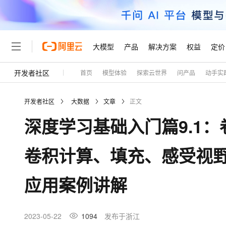
大模型
产品
解决方案
权益
定价
开发者社区
首页
模型体验
探索云世界
问产品
动手实
大模型
产品
解决方案
权益
定价
云市场
伙伴
服务
了解阿里云
精选产品
精选解决方案
普惠上云
产品定价
精选商城
成为销售伙伴
售前咨询
为什么选择阿里云
千问AI平台
开发者社区
大数据
文章
正文
了解云产品的定价详情
大模型服务平台百炼
睿译宝，AI翻译排版一
普惠上云 官方力荐
分销伙伴
在线服务
网站建设
什么是云计算
大
深度学习基础入门篇9.1：
大模型服务与应用平台
上传文档即自动完成翻译和
云服务器38元/年起，超
咨询伙伴
多端小程序
技术领先
云上成本管理
售后服务
轻量应用服务器
GLM-5.2：长任务时代
官方推荐返现计划
大模型
精选产品
精选解决方案
Salesforce 国际版订阅
稳定可靠
卷积计算、填充、感受视
管理和优化成本
推荐新用户得奖励，单订单
销售伙伴合作计划
自助服务
友盟天域
安全合规
人工智能与机器学习
AI
文本生成
云数据库 RDS
Hermes Agent，打造
云工开物
无影生态合作计划
在线服务
应用案例讲解
观测云
分析师报告
自主进化，持久记忆，越用
高校专属算力普惠，学生认
计算
互联网应用开发
Qwen3.8-Max
HOT
Salesforce On Alibaba C
工单服务
Tuya 物联网平台阿里云
研究报告与白皮书
人工智能平台 PAI
快速拥有专属 OpenClaw
大模
Consulting Partner 合
大数据
容器
智能体时代全能旗舰模型
免费试用
短信专区
一站式AI开发、训练和推
2023-05-22
1094
发布于浙江
蓝凌 OA
AI 大模型销售与服务生
现代化应用