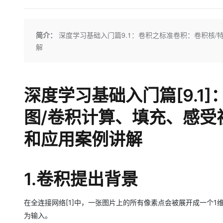
存储
天池大赛
Qwen3.7-Plus
云解析DNS
解决方案免费试用 新老
电子合同
最高领取价值200元试用
能看、能想、能动手的多模
安全
网络与CDN
AI 算法大赛
畅捷通
简介：
深度学习基础入门篇9.1：卷积之标准卷积：卷积核
大数据开发治理平台 Data
AI 产品 免费试用
网络
安全
云开发大赛
Qwen3-VL-Plus
Tableau 订阅
解
1亿+ 大模型 tokens 和 
可观测
入门学习赛
中间件
AI空中课堂在线直播课
云防火墙
140+云产品 免费试用
上云与迁云
云原生的云上边界网络安全
产品新客免费试用，最长1
数据库
深度学习基础入门篇[9.1
生态解决方案
大模型服务
企业出海
大模型ACA认证体验
大数据计算
助力企业全员 AI 认知与能
图/卷积计算、填充、感受
行业生态解决方案
千问AI平台-Token Plan
政企业务
媒体服务
开发者生态解决方案
和应用案例讲解
企业服务与云通信
千问AI平台-模型体验
AI 开发和 AI 应用解决
在线体验全尺寸、多种模态
域名与网站
1.卷积提出背景
Happy 系列大模型
终端用户计算
Serverless
在全连接网络[1]中，一张图片上的所有像素点会被展开成一个1
为输入。
开发工具