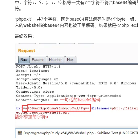
中，字符<、?、;、>、空格等一共有7个字符不符合base64编
大模型解决方案
符。
迁移与运维管理
快速部署 Dify，高效搭建 
“phpexit”一共7个字符，
因为base64算法解码时是4个byte一组
，
入的webshell的base64内容也被正常解码。结果就是
专有云
<?php ex
最终效果：
10 分钟在聊天系统中增加