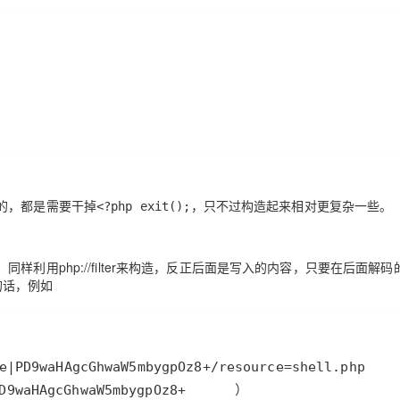
的，都是需要干掉
，只不过构造起来相对更复杂一些。
<?php exit();
利用php://filter来构造，反正后面是写入的内容，只要在后面解码
的话，例如
D9waHAgcGhwaW5mbygpOz8+      ）