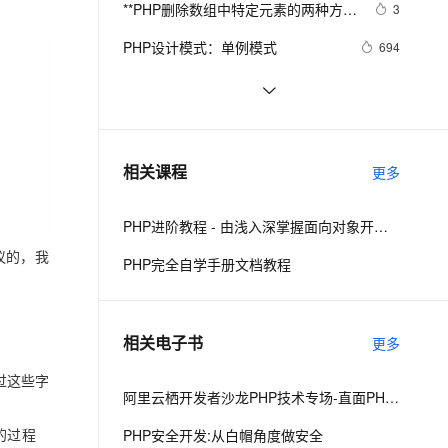
安全
**PHP删除数组中特定元素的两种方法
我要投诉
e-1.1-I2V
Cosyvoice-V3-Flash
3
PolarDB
上云场景组合购
Milvus 弹性伸缩功能新增节
伴
array_splice()和unset()
漫剧创作，剧本、分镜、视频高效生成
100%兼容MySQL、PostgreSQL，兼容Oracle，支持集中和分布式
覆盖90%+业务场景，专享组合折扣价
点支持范围
畅自然，细节丰富
高表现力语音合成大模型，语音克隆听感自然
VPN
PHP设计模式：单例模式
694
ernetes 版 ACK
云聚AI 严选权益
AI 原生数据库服务发布
SSL 证书
php 的函数参数值类型限定
8
2V
Fun-ASR
，一键激活高效办公新体验
理容器应用的 K8s 服务
精选AI产品，从模型到应用全链提效
Agent 数据网关
文戏情感细腻自然，动作戏激烈拳拳到肉，实现更强表演能力
支持中英文自由切换，具备更强的噪声鲁棒性
堡垒机
跟我学习php数组常用函数-下篇
628
AI 用量加速计划
云原生数据库 PolarDB
防火墙
、识别商机，让客服更高效、服务更出色。
PHP面向对象之方法重写
新老同享，达量后返
Agentic Database 发布
9
相关课程
更多
主机安全
应用
PHP进阶教程 - 由浅入深掌握面向对象开发 - 第二阶段
千问办公
NEW
AI 应用及服务市场
议的，我
的智能体编程平台
一站式AI生产力平台
PHP完全自学手册文档教程
AI 应用
伶鹊
企业级人与Agent协作平台，接入和调度多个数字员工
智能客服平台，对话机器人、对话分析、智能外呼
大模型
相关电子书
更多
大模型服务平台百炼 - 全妙
自然语言处理
跳过这些字
应用创作平台
多模态内容创作工具，已接入 DeepSeek
数据标注
阿里云栖开发者沙龙PHP技术专场-直面PHP微服务架构挑战-高驰涛
机器学习
码的过程
PHP安全开发:从白帽角度做安全