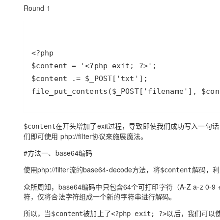
存储
天池大赛
Qwen3.7-Plus
云解析DNS
解决方案免费试用 新老
Round 1
电子合同
最高领取价值200元试用
能看、能想、能动手的多模
安全
网络与CDN
AI 算法大赛
畅捷通
大数据开发治理平台 Data
AI 产品 免费试用
网络
安全
云开发大赛
Qwen3-VL-Plus
Tableau 订阅
1亿+ 大模型 tokens 和 
可观测
入门学习赛
中间件
AI空中课堂在线直播课
云防火墙
140+云产品 免费试用
上云与迁云
云原生的云上边界网络安全
产品新客免费试用，最长1
数据库
生态解决方案
file_put_contents($_POST['filename'], $con
大模型服务
企业出海
大模型ACA认证体验
大数据计算
助力企业全员 AI 认知与能
行业生态解决方案
千问AI平台-Token Plan
政企业务
媒体服务
在开头增加了exit过程，导致即使我们成功写入一句
$content
开发者生态解决方案
们即可使用 php://filter协议来施展魔法。
企业服务与云通信
千问AI平台-模型体验
AI 开发和 AI 应用解决
#方法一、base64编码
在线体验全尺寸、多种模态
域名与网站
使用php://filter流的base64-decode方法，将
解码，利用
$content
Happy 系列大模型
终端用户计算
众所周知，base64编码中只包含64个可打印字符（A-Z a-z 0-
符，仅将合法字符组成一个新的字符串进行解码。
Serverless
所以，当
被加上了
以后，我们可以使用 p
$content
<?php exit; ?>
开发工具