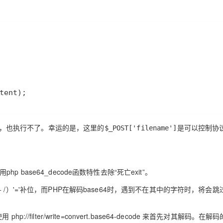
Deepseek-v4-pro
HappyHors
同享
万小智 AI 建站低至 15元/月
Qoder CN
AI 短剧/漫剧
云原生数据库 
快递物流查询
WordPress
成为服务伙
高校合作
点，立即开启云上创新
覆盖公网/内网、递归/权威、移动APP等全场景解析服务
送.CN域名，送备案服务码
基于千问大模型等，支持代码智能生成、研发智能问答
AI助力短剧
态智能体模型
旗舰 MoE 大模型，百万上下文与顶尖推理能力
图生视频，流
Ubuntu
服务生态伙伴
云工开物
企业应用
Works
Night Plan 支持 Qwen 3.8-Max
云原生大数据计算服务 MaxCompute
AI 办公
容器服务 Kub
NEW
GLM-5.2
Wan2.7-T
Red Hat
30+ 款产品免费体验
Data Agent 驱动的一站式 Data+AI 开发治理平台
夜间 5 折，Qwen/Meoo/TokenPlan 客户专享
面向分析的企业级SaaS模式云数据仓库
AI智能应用
提供一站式管
科研合作
视觉 Coding、空间感知、多模态思考等全面升级
1M上下文，专为长程任务能力而生
ERP
堂（旗舰版）
SUSE
智能客服
CRM
防护产品
2个月
自动承接线索
建站小程序
tent);
OA 办公系统
AI 应用构建
大模型原生
力提升
财税管理
模板建站
Qoder
大模型服务平台百炼-应用模版
HOT
NEW
话，也执行不了。幸运的是，这里的
是可以控制协
面向真实软件
个人版上线、团队版降价；千问3.8-Max首发发尝鲜
丰富多元化的应用模版和解决方案
$_POST['filename']
400电话
定制建站
万有无界
大模型服务平台百炼-智能体
方案
广告营销
模板小程序
的模型效果
灵活可视化地构建企业级 Agent
定制小程序
php base64_decode函数特性去除“死亡exit”。
秒悟
人工智能平台 PAI
APP 开发
9 + /）'='补位，而PHP在解码base64时，遇到不在其中的字符时，将会
云端极速 AI 
新一代 AI 视频生成模型，深度适配广告营销等场景
AI Native 的算法工程平台，一站式完成建模、训练、推理服务部署
建站系统
hp://filter/write=convert.base64-decode 来首先对其解码。在解