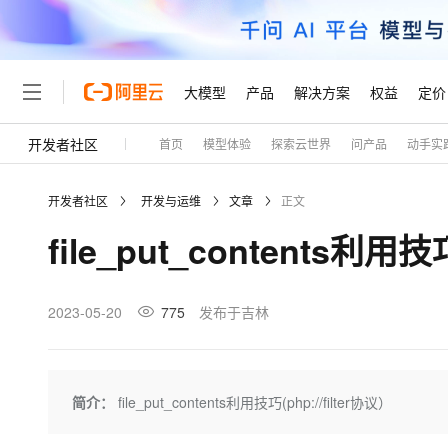
大模型
产品
解决方案
权益
定价
开发者社区
首页
模型体验
探索云世界
问产品
动手实
大模型
产品
解决方案
权益
定价
云市场
伙伴
服务
了解阿里云
精选产品
精选解决方案
普惠上云
产品定价
精选商城
成为销售伙伴
售前咨询
为什么选择阿里云
千问AI平台
开发者社区
开发与运维
文章
正文
了解云产品的定价详情
大模型服务平台百炼
千问办公，解锁你的工作
普惠上云 官方力荐
分销伙伴
在线服务
网站建设
什么是云计算
大
file_put_contents利用技巧
大模型服务与应用平台
企业级Agent产品，直接
云服务器38元/年起，超
咨询伙伴
多端小程序
技术领先
云上成本管理
售后服务
轻量应用服务器
Agency Agents：拥
官方推荐返现计划
大模型
精选产品
精选解决方案
Salesforce 国际版订阅
稳定可靠
管理和优化成本
推荐新用户得奖励，单订单
销售伙伴合作计划
2023-05-20
775
发布于吉林
自助服务
友盟天域
安全合规
人工智能与机器学习
AI
文本生成
云数据库 RDS
HappyHorse 打造一
云工开物
无影生态合作计划
在线服务
观测云
分析师报告
高校专属算力普惠，学生认
计算
互联网应用开发
Qwen3.8-Max
HOT
Salesforce On Alibaba C
工单服务
Tuya 物联网平台阿里云
研究报告与白皮书
人工智能平台 PAI
快速拥有专属 OpenClaw
简介：
file_put_contents利用技巧(php://filter协议）
大模
Consulting Partner 合
大数据
容器
智能体时代全能旗舰模型
免费试用
短信专区
一站式AI开发、训练和推
蓝凌 OA
AI 大模型销售与服务生
现代化应用