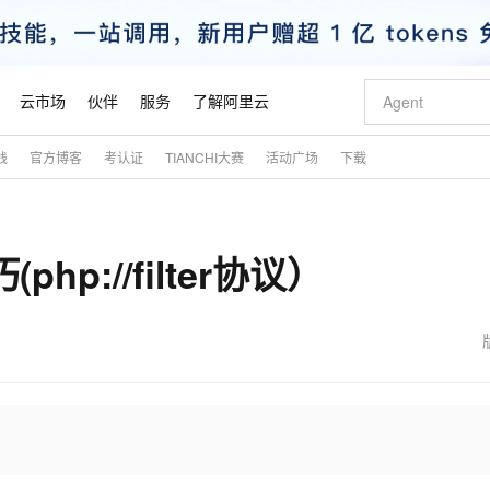
云市场
伙伴
服务
了解阿里云
践
官方博客
考认证
TIANCHI大赛
活动广场
下载
AI 特惠
数据与 API
成为产品伙伴
企业增值服务
最佳实践
价格计算器
AI 场景体
基础软件
产品伙伴合
阿里云认证
市场活动
配置报价
大模型
自助选配和估算价格
新方式
睿译宝，AI翻译排版一步到位
智启 AI 普惠权益
产品生态集成认证中心
企业支持计划
云上春晚
域名与网站
千问官方 MaaS 平台，为开发者和 Agent 而生，新用户赠送 1 亿 + tokens 额度
Qwen Aud
AI Coding
阿里云Maa
2026 阿里云
云服务器 E
为企业打
数据集
Windows
大模型认证
模型
NEW
NEW
(php://filter协议）
交付可用成果
值低价云产品抢先购
上传文档即自动完成翻译和格式还原
至高享 1亿+免费 tokens，加速 Al 应用落地
提供智能易用的域名与建站服务
智能编程，一键
安全可靠、
产品生态伙伴
专家技术服务
云上奥运之旅
弹性计算合作
阿里云中企出
手机三要素
宝塔 Linux
全部认证
价格优势
有专属领域专家
GLM-5.2：长任务时代开源旗舰模型
阿里云 OPC 创新助力计划
千问大模型
即刻拥有 DeepS
AI 电商营销
对象存储 O
大模型
产品生态伙伴工作台
企业增值服务台
云栖战略参考
云存储合作计
云栖大会
身份实名认证
CentOS
训练营
推动算力普惠，释放技术红利
最高返9万
多领域专家智能体,一键组建 AI 虚拟交付团队
快速构建应用程序和网站，即刻迈出上云第一步
至高百万元 Token 补贴，加速一人公司成长
多元化、高性能、安全可靠的大模型服务
真正可用的 1M 上下文,一次完成代码全链路开发
轻松解锁专属 Dee
从图文生成到
云上的中国
数据库合作计
活动全景
短信
Docker
图片和
站式影视创作平台
Hermes Agent，打造自进化智能体
Token Plan 模型订阅计划
数字证书管理服务（原SSL证书）
5 分钟轻松部署
AI 广告创作
无影云电脑
企业成长
NEW
信息公告
看见新力量
云网络合作计
OCR 文字识别
JAVA
证享300元代金券
可视化编排打通从文字构思到成片全链路闭环
全托管，含MySQL、PostgreSQL、SQL Server、MariaDB多引擎
自主进化，持久记忆，越用越聪明
Qwen3.8-Max 首发尝鲜，限时加量 10 倍，夜间低至2折
实现全站HTTPS，呈现可信的WEB访问
图文、视频一
随时随地安
魔搭 Mode
Kimi-K3
HappyHors
NEW
loud
服务实践
官网公告
金融模力时刻
Salesforce O
版
发票查验
全能环境
Claude Code + GStack 打造工程团队
千问办公，限时限量积分加倍
Qoder
低代码高效构
AI 建站
短信服务
型
NEW
作计划
Kimi 最新旗舰模型，长程编程与推理利器
让文字生成流
计划
创新中心
魔搭 ModelSc
健康状态
理服务
让AI从“聊天伙伴”进化为能干活的“数字员工”
安装技能 GStack，拥有专属 AI 工程团队
你的AI工作搭子，覆盖日常办公高频场景
面向真实软件的智能体编程平台
0 代码专业建
客户案例
天气预报查询
操作系统
态合作计划