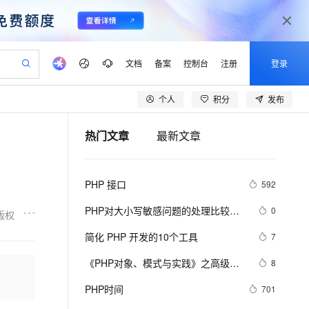
文档
备案
控制台
注册
登录
个人
积分
发布
验
作计划
器
AI 活动
专业服务
服务伙伴合作计划
开发者社区
加入我们
产品动态
服务平台百炼
阿里云 OPC 创新助力计划
热门文章
最新文章
一站式生成采购清单，支持单品或批量购买
io：打造专属 AI 语音助手
S产品伙伴计划（繁花）
峰会
CS
造的大模型服务与应用开发平台
一句话生成原生可编辑精美 PPT 文稿
AI 生产力先锋
Al MaaS 服务伙伴赋能合作
域名
博文
Careers
至高可申请百万元
Qwen3.8-Max 模型上线
开启高性价比 AI 编程新体验
弹性可伸缩的云计算服务
Qwen-Audio-3.0-Realtime 端到端实时语音角色扮演
输入一句话想法, 轻松生成专业的 PPT
先锋实践拓展 AI 生产力的边界
Token 补贴，五大权
计划
海大会
伙伴信用分合作计划
商标
问答
社会招聘
PHP 接口
592
益加速 OPC 成功
eek-V4-Pro
SS
一键部署幻兽帕鲁游戏服务器
飞天发布时刻
HOT
Open Search 向量检索版支
划
备案
电子书
校园招聘
pSeek-V4-Pro
视频创作，一键激活电商全链路生产力
稳定、安全、高性价比、高性能的云存储服务
一键购买专属联机服务器，轻松开启游戏
所见，即是所愿
持视频检索 Pipeline 功能
更多支持
PHP对大小写敏感问题的处理比较
0
版权
划
公司注册
镜像站
视频生成
语音识别与合成
乱，写代码时可能偶尔出问题，所以
专属 QwenPaw
漫剧工坊：一站式动画创作平台
AI 实训营
HOT
应用身份服务 (IDaaS)
简化 PHP 开发的10个工具
7
合作伙伴培训与认证
这里总结一下。以便用到的出现错误
划
上云迁移
站生成，高效打造优质广告素材
全接入的云上超级电脑
从聊天伙伴进化为能主动干活的本地数字员工
快速生产连贯的高质量长漫剧
从基础到进阶，Agent 创客手把手教你
OpenClaw 管理能力上线
lScope
我要反馈
e-1.1-T2V
Qwen3-TTS-Flash
《PHP对象、模式与实践》之高级特
8
查询合作伙伴
n Alibaba Cloud ISV 合作
代维服务
建企业门户网站
10 分钟搭建微信、支付宝小程序
MaxCompute MaxFrame 提
性
畅细腻的高质量视频
离线语音合成大模型，多语言方言自适应，低延迟高稳定
创新加速
PHP时间
ope
登录合作伙伴管理后台
701
我要建议
站，无忧落地极速上线
以可视化方式快速构建移动和 PC 门户网站
国内短信简单易用，安全可靠，秒级触达，全球覆盖200+国家和地区。
高效部署网站，快速应用到小程序
供自动弹性内存功能