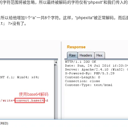
码的字符范围将被忽略，所以最终被解码的字符仅有“phpexit”和我们传入
AI 应用
10分钟微调：让0.6B模型媲美235B模
多模态数据信
所以给他增加1个“a”一共8个字符。这样，"phpexita"被正常解码，而
型
依托云原生高可用架构,实现Dify私有化部署
没有了。
it; ?>
用1%尺寸在特定领域达到大模型90%以上效果
一个 AI 助手
超强辅助，Bol
即刻拥有 DeepSeek-R1 满血版
在企业官网、通讯软件中为客户提供 AI 客服
多种方案随心选，轻松解锁专属 DeepSeek