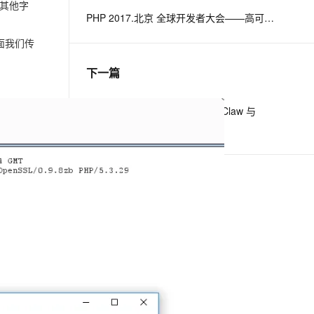
的其他字
PHP 2017.北京 全球开发者大会——高可用的PHP
息提取
与 AI 智能体进行实时音视频通话
后面我们传
从文本、图片、视频中提取结构化的属性信息
构建支持视频理解的 AI 音视频实时通话应用
下一篇
t.diy 一步搞定创意建站
构建大模型应用的安全防护体系
通过自然语言交互简化开发流程,全栈开发支持
通过阿里云安全产品对 AI 应用进行安全防护
一条命令迁移，帮你实现 OpenClaw 与
Hermes Agent 记忆互通！