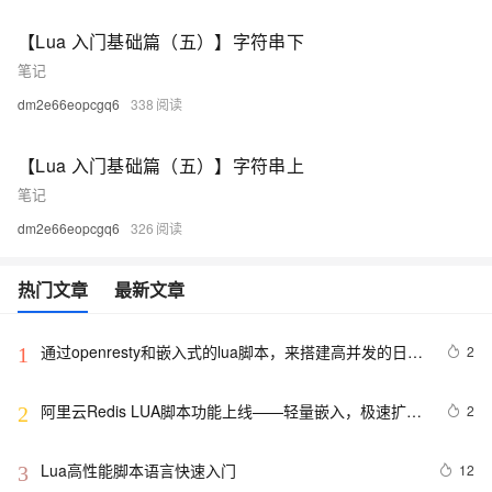
【Lua 入门基础篇（五）】字符串下
笔记
dm2e66eopcgq6
338
【Lua 入门基础篇（五）】字符串上
笔记
dm2e66eopcgq6
326
热门文章
最新文章
通过openresty和嵌入式的lua脚本，来搭建高并发的日志
2
1
采集服务器
阿里云Redis LUA脚本功能上线——轻量嵌入，极速扩
2
2
展，业务轻松跨平台
Lua高性能脚本语言快速入门
12
3