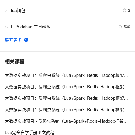
lua闭包
2
4
LUA debug 工具函数
530
5
如何使用 Lua 脚本进行更复杂的网络请求，比如 POST 
13
6
请求？
浅谈基于openresty(nginx+lua)开发轻量级,按流量控制
10
7
相关课程
的灰度模块（上）
大数据实战项目：反爬虫系统（Lua+Spark+Redis+Hadoop框架搭建）第一阶段
lua的io操作文档
1
8
大数据实战项目：反爬虫系统（Lua+Spark+Redis+Hadoop框架搭建）第二阶段
lua字符串与十六进制数据转换
12
9
大数据实战项目：反爬虫系统（Lua+Spark+Redis+Hadoop框架搭建）第三阶段
移植lua5.2和luasocket库到嵌入式linux,使能强大的lua脚
7
10
大数据实战项目：反爬虫系统（Lua+Spark+Redis+Hadoop框架搭建）第四阶段
本和网络功能
大数据实战项目 - 反爬虫系统（Lua+Spark+Redis+Hadoop框架搭建）第七阶段
Lua完全自学手册图文教程