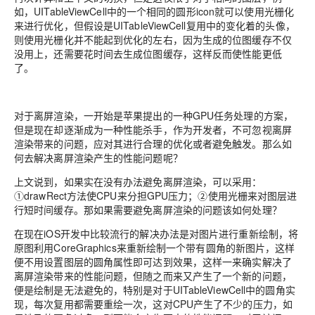
如，UITableViewCell中的一个相同的圆形icon就可以使用光栅化
来进行优化，但假设是UITableViewCell复用中的变化着的头像，
则使用光栅化并不能起到优化的左右，因为生成的位图缓存不仅
没用上，还需要花时间去生成位图缓存，这样反而使性能更低
了。
对于离屏渲染，一开始是苹果提出的一种GPU任务处理的方案，
但是现在却逐渐成为一种性能杀手，作为开发者，不可忽视离屏
渲染带来的问题，应对其进行合理的优化或者避免触发。那么如
何去解决离屏渲染产生的性能问题呢？
上文说到，如果实在没有办法避免离屏渲染，可以采用：
①drawRect方法使CPU来分担GPU压力；②使用光栅来对图层进
行短时间缓存。那如果需要避免离屏渲染的问题该如何处理？
在现在iOS开发中比较流行的解决办法是对图片进行重新绘制，将
原图利用CoreGraphics来重新绘制一个带有圆角的新图片，这样
便不用设置图层的圆角属性即可达到效果，这样一来确实解决了
离屏渲染带来的性能问题，但随之而来又产生了一个新的问题，
便是绘制是无法避免的，特别是对于UITableViewCell中的圆角实
现，每次复用都需要重绘一次，这对CPU产生了不少的压力，如