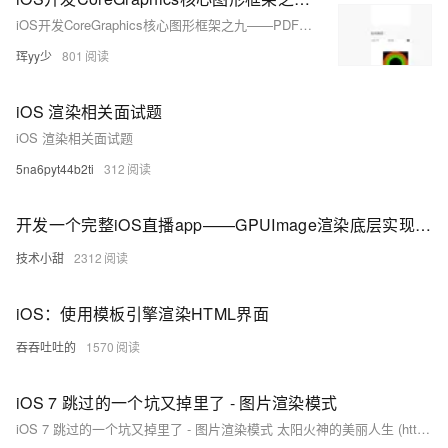
iOS开发CoreGraphics核心图形框架之九——PDF文件的渲染与创建
珲yy少
801
iOS 渲染相关面试题
iOS 渲染相关面试题
5na6pyt44b2ti
312
开发一个完整iOS直播app——GPUImage渲染底层实现-opengl
技术小甜
2312
iOS：使用模板引擎渲染HTML界面
吞吞吐吐的
1570
iOS 7 跳过的一个坑又掉里了 - 图片渲染模式
iOS 7 跳过的一个坑又掉里了 - 图片渲染模式 太阳火神的美丽人生 (http://blog.csdn.net/opengl_es) 本文遵循“署名-非商业用途-保持一致”创作公用协议 转载请保留此句：太阳火神的美丽人生 - 本博客专注于 敏捷开发及移动和物联设备研究：iOS、Android、Html5、Arduino、pcDuino，否则，出自本博客的文章拒绝转载或再转载，谢谢合作。