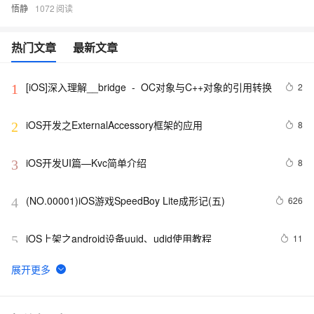
悟静
1072
热门文章
最新文章
[iOS]深入理解__bridge  -  OC对象与C++对象的引用转换
2
1
iOS开发之ExternalAccessory框架的应用
8
2
iOS开发UI篇—Kvc简单介绍
8
3
(NO.00001)iOS游戏SpeedBoy Lite成形记(五)
626
4
iOS上架之android设备uuid、udid使用教程
11
5
环信 3.0 iOS 客户端的集成
6
6
674