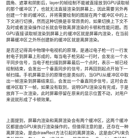
圆角、遮罩和阴影后，layer的帧绘制不能被直接放到GPU读取帧
的那个缓冲区了，也就无法直接渲染到屏幕上，因此需要另外再
创建一个新的缓冲区，并将需要绘制的图层在两个缓冲区中的上
下文进行切换，然而这种切换是非常昂贵的，如果切换上下文不
及时或者渲染操作过长就会导致离屏渲染的卡顿和性能问题。而
GPU直接读取帧渲染到屏幕上的缓冲区就是屏幕内渲染，在当前
屏幕缓冲区之外所创建新的缓冲区就是离屏渲染。
是否还记得高中物理中电视机的原理，是通过电子枪一行一行发
射电子到屏幕上形成的，每当电子枪另起一行时，会发出一个水
平同步信号，当电子枪扫描到屏幕最后一个点时，表示一帧已经
绘制结束，会发出一个垂直同步的信号，并再回到起点开始下一
帧扫描。手机屏幕显示的原理也是类似的，当GPU从缓冲区中取
出一帧渲染到屏幕结束后，会发出一个垂直同步信号，这时会去
缓冲区取下一帧，如果没有取到，说明GPU渲染没有完成，于是
放弃下一次渲染，此时屏幕停留在原来的显示位置不动，对用户
来说就形成了卡顿效果。
上面提到，屏幕内渲染和离屏渲染会有两个缓冲区，这两个缓冲
区都是由GPU来执行渲染操作的。但值得注意的是，还存在一种
离屏渲染，是由drawRect方法引起的离屏渲染，这是由CPU来负