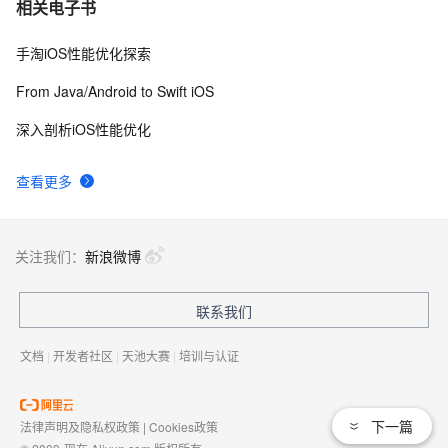
【转】适配iOS9系统
7
相关电子书
手淘iOS性能优化探索
从Unity开发到移动平台制胜攻略：全面解析iOS与
8
8
Android应用发布流程，助你轻松掌握跨平台发布技巧，
From Java/Android to Swift iOS
打造爆款手游不是梦——性能优化、广告集成与内购设置
ios证书申请最简单的教程
16
9
全包含
深入剖析iOS性能优化
iOS - Swift NSSize      尺寸
604
10
查看更多
关注我们：
新浪微博
联系我们
文档
|
开发者社区
|
天池大赛
|
培训与认证
下一篇
法律声明及隐私权政策
|
Cookies政策