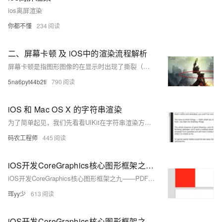
ios离屏渲染
你都不懂
234
二、屏幕卡顿 及 iOS中的渲染流程解析
屏幕卡顿是指图形图像的在显示时出现了撕裂（即图片错位显示）、掉帧（重复显示同一帧数据）等问题，导致用户能直观的从屏幕上看到的一种异常现象
5na6pyt44b2ti
790
iOS 和 Mac OS X 的字符串渲染
为了简单起见，我们先看看UIKit在字符串渲染方面为我们提供了哪些控件。之后我们将讨论一下对于字符串的渲染， iOS 和 OS X 系统中有哪些相似和不同。 UIKit 提供了很多可以在屏幕上显示和编辑文本的类。每一个类都是为特定使用情况准备的，所以为了避免不必要的问题，为你手上的任务挑选正确的工具是非常重要的。
码农工程师
445
iOS开发CoreGraphics核心图形框架之九——PDF文件的渲染与创建（二）
iOS开发CoreGraphics核心图形框架之九——PDF文件的渲染与创建
珲yy少
613
iOS开发CoreGraphics核心图形框架之九——PDF文件的渲染与创建（一）