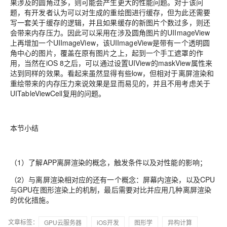
果涉及的圆角过多，则可能会产生更大的性能问题。对于该问
题，有开发者认为可以对生成的重绘图进行缓存，但为此还需要
写一套关于缓存的逻辑，并且如果缓存的新图片个数过多，则还
会带来内存压力。因此可以采用在涉及圆角图片的UIImageView
上再增加一个UIImageView，该UIImageView是带有一个透明圆
角中心的图片，覆盖在原有图片之上，起到一个手工遮罩的作
用，当然在iOS 8之后，可以通过设置UIView的maskView属性来
达到同样的效果。看起来虽然显得有些low，但相对于离屏渲染和
重绘带来的内存压力来说效果是显而易见的，并且不用考虑关于
UITableViewCell复用的问题。
本节小结
（1）了解APP离屏渲染的概念，触发条件以及对性能的影响；
（2）与离屏渲染相对应的还有一个概念：屏幕内渲染，以及CPU
与GPU在图形渲染上的机制，最后需要对比并应用几种离屏渲染
的优化措施。
文章标签：
GPU云服务器
iOS开发
图形学
异构计算