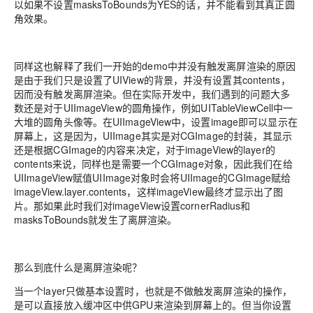
以如果不设置masksToBounds为YES的话，并不能看到其真正圆
角效果。
同样这也解释了我们一开始的demo中并没有触发离屏渲染的原因
是由于我们只是设置了UIView的背景，并没有设置其contents，
因而没有触发离屏渲染。但在实际开发中，我们遇到的问题大多
数还是对于UIImageView的圆角操作，例如UITableViewCell中一
大堆的圆角头像等。在UIImageView中，设置image即可以显示在
屏幕上，这是因为，UIImage其实是对CGImage的封装，其显示
还是根据CGImage的内容来决定，对于imageView的layer的
contents来说，同样也是需要一个CGImage对象，因此我们在给
UIImageView赋值UIImage对象时会将UIImage的CGImage赋给
imageView.layer.contents，这样imageView最终才显示出了图
片。那如果此时我们对imageView设置cornerRadius和
masksToBounds就发生了离屏渲染。
那么到底什么是离屏渲染呢？
当一个layer只做基本设置时，也就是不做触发离屏渲染的操作，
是可以直接放入缓冲区中供GPU来渲染到屏幕上的。但当你设置