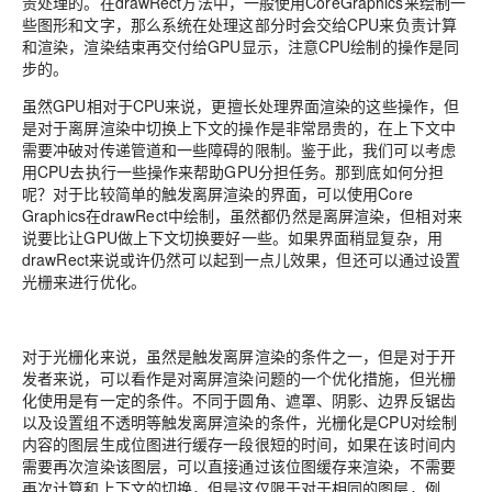
责处理的。在drawRect方法中，一般使用CoreGraphics来绘制一
些图形和文字，那么系统在处理这部分时会交给CPU来负责计算
和渲染，渲染结束再交付给GPU显示，注意CPU绘制的操作是同
步的。
虽然GPU相对于CPU来说，更擅长处理界面渲染的这些操作，但
是对于离屏渲染中切换上下文的操作是非常昂贵的，在上下文中
需要冲破对传递管道和一些障碍的限制。鉴于此，我们可以考虑
用CPU去执行一些操作来帮助GPU分担任务。那到底如何分担
呢？对于比较简单的触发离屏渲染的界面，可以使用Core
Graphics在drawRect中绘制，虽然都仍然是离屏渲染，但相对来
说要比让GPU做上下文切换要好一些。如果界面稍显复杂，用
drawRect来说或许仍然可以起到一点儿效果，但还可以通过设置
光栅来进行优化。
对于光栅化来说，虽然是触发离屏渲染的条件之一，但是对于开
发者来说，可以看作是对离屏渲染问题的一个优化措施，但光栅
化使用是有一定的条件。不同于圆角、遮罩、阴影、边界反锯齿
以及设置组不透明等触发离屏渲染的条件，光栅化是CPU对绘制
内容的图层生成位图进行缓存一段很短的时间，如果在该时间内
需要再次渲染该图层，可以直接通过该位图缓存来渲染，不需要
再次计算和上下文的切换，但是这仅限于对于相同的图层，例