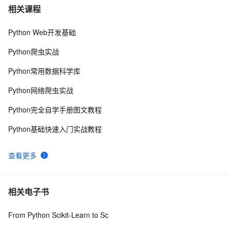
python synflood test
596
7
相关课程
Python Web开发基础
Python是一种广泛使用的高级编程语言，具有许多优点
15
8
和缺点
Python爬虫实战
Python继承及方法解析顺序（MRO）详解 | 示例与
6
9
Python常用数据科学库
super()函数使用
Python探索记(15)——Python内置函数
683
10
Python网络爬虫实战
Python完全自学手册图文教程
Python基础快速入门实战教程
查看更多
相关电子书
From Python Scikit-Learn to Sc