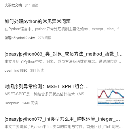
大数据文摘
311
如何处理python的常见异常问题
在Python语言中，python异常处理机制主要依赖try、except、else、finally和raise五个关键字。本篇文章将为大家详细讲解一下如何处理python的常见异常问题。
游客b5iyohck2lc4w
278
[oeasy]python083_类_对象_成员方法_method_函数_function_isinstance
本文介绍了Python中类、对象、成员方法及函数的概念。通过超市商品分类的例子，形象地解释了“类型”的概念，如整型(int)和字符串(str)是两种不同的数据类型。整型对象支持数字求和，字符串对象支持拼接。使用`isinstance`函数可以判断对象是否属于特定类型，例如判断变量是否为整型。此外，还探讨了面向对象编程(OOP)与面向过程编程的区别，并简要介绍了`type`和`help`函数的用法。最后总结指出，不同类型的对象有不同的运算和方法，如字符串有`find`和`index`方法，而整型没有。更多内容可参考文末提供的蓝桥、GitHub和Gitee链接。
overmind1980
381
时间序列异常检测：MSET-SPRT组合方法的原理和Python代码实现
MSET-SPRT是一种结合多元状态估计技术（MSET）与序贯概率比检验（SPRT）的混合框架，专为高维度、强关联数据流的异常检测设计。MSET通过历史数据建模估计系统预期状态，SPRT基于统计推断判定偏差显著性，二者协同实现精准高效的异常识别。本文以Python为例，展示其在模拟数据中的应用，证明其在工业监控、设备健康管理及网络安全等领域的可靠性与有效性。
Deephub
1440
[oeasy]python077_int类型怎么用_整数运算_integer_进制转化_int类
本文主要讲解了Python中`int`类型的应用与特性。首先回顾了`int`词根的溯源，探讨了整型变量的概念及命名规则（如匈牙利命名法）。接着分析了整型变量在内存中的存储位置和地址，并通过`type()`和`id()`函数验证其类型和地址。还介绍了整型变量的运算功能，以及如何通过`int()`函数将字符串转化为整数，支持不同进制间的转换（如二进制转十进制）。此外，文章提及了关键字`del`的使用场景，对比了Python与C语言中`int`的区别，并总结了整型与字符串类型的差异，为后续深入学习奠定基础。