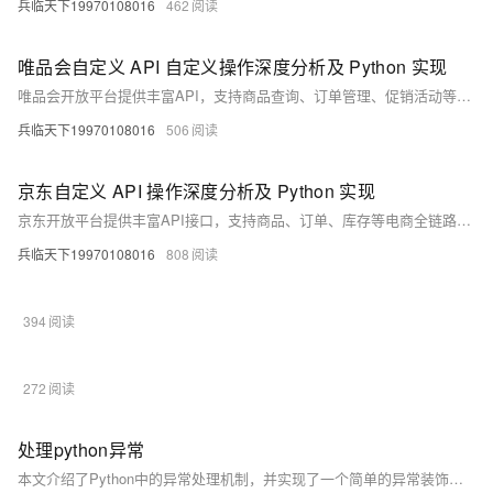
兵临天下19970108016
462
唯品会自定义 API 自定义操作深度分析及 Python 实现
唯品会开放平台提供丰富API，支持商品查询、订单管理、促销活动等电商全流程操作。基于OAuth 2.0认证机制，具备安全稳定的特点。通过组合调用基础接口，可实现数据聚合、流程自动化、监控预警及跨平台集成，广泛应用于供应链管理、数据分析和智能采购等领域。结合Python实现方案，可高效完成商品搜索、订单分析、库存监控等功能，提升电商运营效率。
兵临天下19970108016
506
京东自定义 API 操作深度分析及 Python 实现
京东开放平台提供丰富API接口，支持商品、订单、库存等电商全链路场景。通过自定义API组合调用，可实现店铺管理、数据分析、竞品监控等功能，提升运营效率。本文详解其架构、Python实现与应用策略。
兵临天下19970108016
808
394
272
处理python异常
本文介绍了Python中的异常处理机制，并实现了一个简单的异常装饰器。通过`try/except`语句捕获异常，结合`finally`子句完成清理工作。为进一步优化代码结构，文章提出了使用装饰器处理异常的方法，避免函数中大量冗长的异常处理语句。通过类封装异常装饰器，多个函数可共享异常处理逻辑，提升代码简洁性和可维护性。总结强调了装饰器在异常处理中的优势，使代码更加优雅高效。