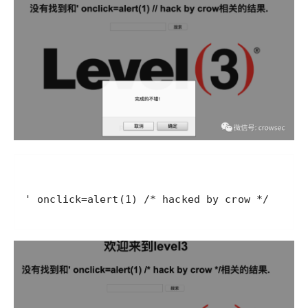
' onclick=alert(1) /* hacked by crow */