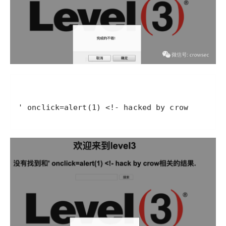
' onclick=alert(1) <!- hacked by crow