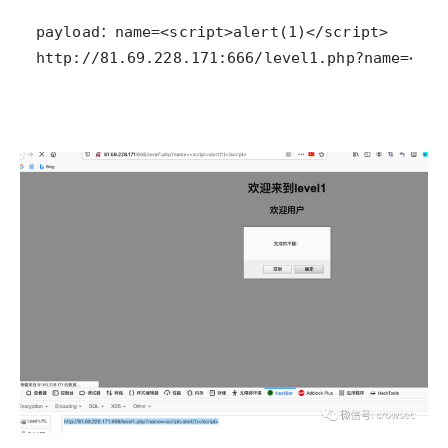
http://81.69.228.171:666/level1.php?name=<scr