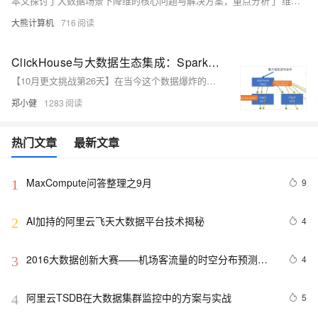
本文探讨了大数据场景下降维的核心问题与解决方案，重点分析了“维度灾难”对模型性能的影响及特征冗余的陷阱。通过数学证明与实际案例，揭示高维空间中样本稀疏性问题，并提出基于Spark的分布式降维技术选型与优化策略。文章详细展示了PCA在亿级用户画像中的应用，包括数据准备、核心实现与效果评估，同时深入探讨了协方差矩阵计算与特征值分解的并行优化方法。此外，还介绍了动态维度调整、非线性特征处理及降维与其他AI技术的协同效应，为生产环境提供了最佳实践指南。最终总结出降维的本质与工程实践原则，展望未来发展方向。
大熊计算机
716
ClickHouse与大数据生态集成：Spark & Flink 实战
【10月更文挑战第26天】在当今这个数据爆炸的时代，能够高效地处理和分析海量数据成为了企业和组织提升竞争力的关键。作为一款高性能的列式数据库系统，ClickHouse 在大数据分析领域展现出了卓越的能力。然而，为了充分利用ClickHouse的优势，将其与现有的大数据处理框架（如Apache Spark和Apache Flink）进行集成变得尤为重要。本文将从我个人的角度出发，探讨如何通过这些技术的结合，实现对大规模数据的实时处理和分析。
郑小健
1283
热门文章
最新文章
MaxCompute问答整理之9月
9
1
AI加持的阿里云飞天大数据平台技术揭秘
4
2
2016大数据创新大赛——机场客流量的时空分布预测模
4
3
型解析
阿里云TSDB在大数据集群监控中的方案与实战
5
4