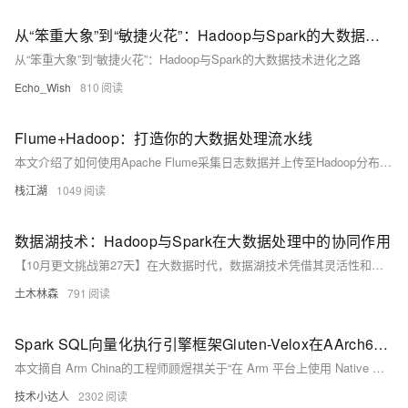
从“笨重大象”到“敏捷火花”：Hadoop与Spark的大数据技术进化之路
从“笨重大象”到“敏捷火花”：Hadoop与Spark的大数据技术进化之路
Echo_Wish
810
Flume+Hadoop：打造你的大数据处理流水线
本文介绍了如何使用Apache Flume采集日志数据并上传至Hadoop分布式文件系统（HDFS）。Flume是一个高可用、可靠的分布式系统，适用于大规模日志数据的采集和传输。文章详细描述了Flume的安装、配置及启动过程，并通过具体示例展示了如何将本地日志数据实时传输到HDFS中。同时，还提供了验证步骤，确保数据成功上传。最后，补充说明了使用文件模式作为channel以避免数据丢失的方法。
栈江湖
1049
数据湖技术：Hadoop与Spark在大数据处理中的协同作用
【10月更文挑战第27天】在大数据时代，数据湖技术凭借其灵活性和成本效益成为企业存储和分析大规模异构数据的首选。Hadoop和Spark作为数据湖技术的核心组件，通过HDFS存储数据和Spark进行高效计算，实现了数据处理的优化。本文探讨了Hadoop与Spark的最佳实践，包括数据存储、处理、安全和可视化等方面，展示了它们在实际应用中的协同效应。
土木林森
791
Spark SQL向量化执行引擎框架Gluten-Velox在AArch64使能和优化
本文摘自 Arm China的工程师顾煜祺关于“在 Arm 平台上使用 Native 算子库加速 Spark”的分享，主要内容包括以下四个部分： 1.技术背景 2.算子库构成 3.算子操作优化 4.未来工作
技术小达人
2302