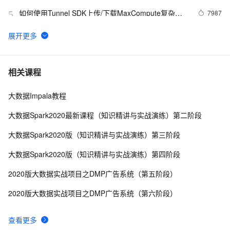
如何使用Tunnel SDK上传/下载MaxCompute复杂类
7987
5
型数据
数据无界、湖仓无界，Apache Doris 湖仓一体典型场景
6
6
实战指南（下篇）
大数据数据采集的数据类型的结构化数据
3
7
相关课程
大数据Impala教程
【MaxCompute 常见问题】 外部表
5
8
大数据Spark2020最新课程（知识精讲与实战演练）第二阶段
大数据和5G：这个交叉路口指向何方？
591
9
大数据Spark2020版（知识精讲与实战演练）第三阶段
Gartner：大数据投资增长，但计划投资的组织机构却
570
10
大数据Spark2020版（知识精讲与实战演练）第四阶段
在减少
2020版大数据实战项目之DMP广告系统（第五阶段）
2020版大数据实战项目之DMP广告系统（第六阶段）
查看更多