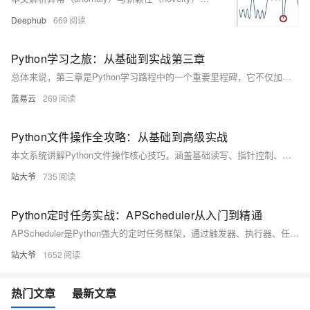
Deephub
669
Python学习之旅：从基础到实战第三章
总体来说，第三章是Python学习路程中的一个重要里程碑，它不仅加深了对基础概念的理解，还引入了更多高级特性，为后续的深入学习和实际应用打下坚实的基础。通过这一章的学习，读者应该能够更好地理解Python编程的核心概念，并准备好应对更复杂的编程挑战。
蓝易云
269
Python文件操作全攻略：从基础到高级实战
本文系统讲解Python文件操作核心技巧，涵盖基础读写、指针控制、异常处理及大文件分块处理等实战场景。结合日志分析、CSV清洗等案例，助你高效掌握文本与二进制文件处理，提升程序健壮性与开发效率。（238字）
站大爷
735
Python定时任务实战：APScheduler从入门到精通
APScheduler是Python强大的定时任务框架，通过触发器、执行器、任务存储和调度器四大组件，灵活实现各类周期性任务。支持内存、数据库、Redis等持久化存储，适用于Web集成、数据抓取、邮件发送等场景，解决传统sleep循环的诸多缺陷，助力构建稳定可靠的自动化系统。（238字）
站大爷
1652
热门文章
最新文章