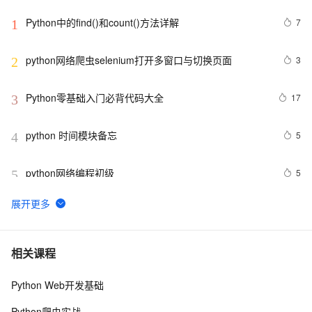
Python中的find()和count()方法详解
7
1
python网络爬虫selenium打开多窗口与切换页面
3
2
Python零基础入门必背代码大全
17
3
python 时间模块备忘
5
4
python网络编程初级
5
5
Python功能强大、灵活可扩展的Statsmodels库
6
6
python day Twelve
5
7
相关课程
Python Web开发基础
python join 和 split的常用使用方法
5
8
Python爬虫实战