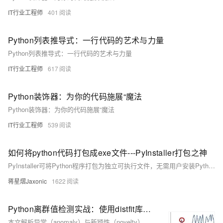
IT行业工程师
401
Python列表推导式：一行代码的艺术与力量
Python列表推导式：一行代码的艺术与力量
IT行业工程师
617
Python装饰器：为你的代码施展“魔法
Python装饰器：为你的代码施展“魔法
IT行业工程师
539
如何将python代码打包成exe文件---PyInstaller打包之神
PyInstaller可将Python程序打包为独立可执行文件，无需用户安装Python环境。它自动分析代码依赖，整合解释器、库及资源，支持一键生成exe，方便分发。使用pip安装后，通过简单命令即可完成打包，适合各类项目部署。
蒋星熠Jaxonic
1622
Python离群值检测实战：使用distfit库实现基于分布拟合的异常检测
本文解析异常（anomaly）与新颖性（novelty）检测的本质差异，结合distfit库演示基于概率密度拟合的单变量无监督异常检测方法，涵盖全局、上下文与集体离群值识别，助力构建高可解释性模型。