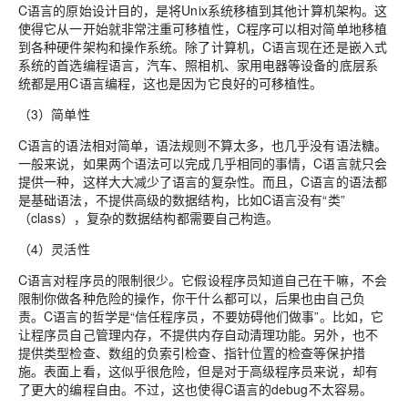
C语言的原始设计目的，是将Unix系统移植到其他计算机架构。这
使得它从一开始就非常注重可移植性，C程序可以相对简单地移植
到各种硬件架构和操作系统。除了计算机，C语言现在还是嵌入式
系统的首选编程语言，汽车、照相机、家用电器等设备的底层系
统都是用C语言编程，这也是因为它良好的可移植性。
（3）简单性
C语言的语法相对简单，语法规则不算太多，也几乎没有语法糖。
一般来说，如果两个语法可以完成几乎相同的事情，C语言就只会
提供一种，这样大大减少了语言的复杂性。而且，C语言的语法都
是基础语法，不提供高级的数据结构，比如C语言没有“类”
（class），复杂的数据结构都需要自己构造。
（4）灵活性
C语言对程序员的限制很少。它假设程序员知道自己在干嘛，不会
限制你做各种危险的操作，你干什么都可以，后果也由自己负
责。C语言的哲学是“信任程序员，不要妨碍他们做事”。比如，它
让程序员自己管理内存，不提供内存自动清理功能。另外，也不
提供类型检查、数组的负索引检查、指针位置的检查等保护措
施。表面上看，这似乎很危险，但是对于高级程序员来说，却有
了更大的编程自由。不过，这也使得C语言的debug不太容易。