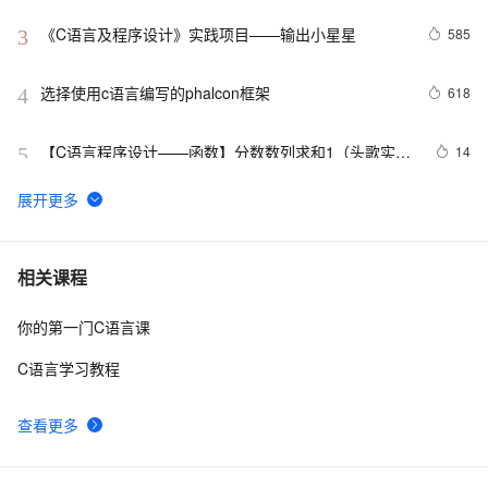
《C语言及程序设计》实践项目——输出小星星
585
3
选择使用c语言编写的phalcon框架
618
4
【C语言程序设计——函数】分数数列求和1（头歌实践
14
5
教学平台习题）【合集】
C语言例题5：
687
6
C语言杂谈——静态函数
5
7
相关课程
你的第一门C语言课
C语言程序设计核心详解 第二章:数据与数据类型 4种常
12
8
量详解 常见表达式详解
C语言学习教程
【C语言基础篇】scanf（）函数详解
9
9
查看更多
C与C++《精通Unix下C语言与项目实践》读书笔记
707
10
（8）