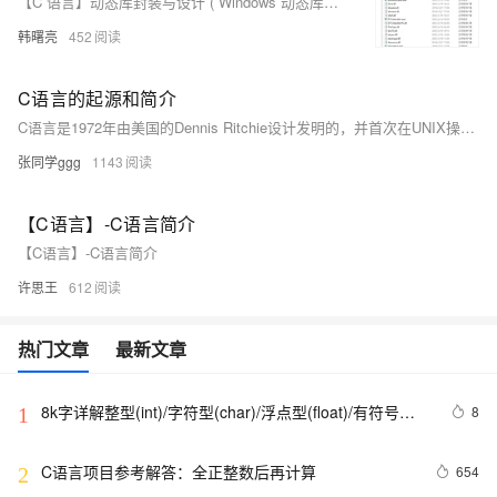
【C 语言】动态库封装与设计 ( Windows 动态库简介 | Visual Studio 调用动态库 )
韩曙亮
452
C语言的起源和简介
C语言是1972年由美国的Dennis Ritchie设计发明的，并首次在UNIX操作系统的DEC PDP-11 计算机上使用。
张同学ggg
1143
【C语言】-C语言简介
【C语言】-C语言简介
许思王
612
热门文章
最新文章
8k字详解整型(int)/字符型(char)/浮点型(float)/有符号
8
1
(signed)/无符号(unsigned)数据在内存中的存储【程序员
内功修炼/C语言】
C语言项目参考解答：全正整数后再计算
654
2