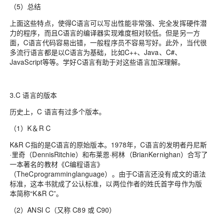
（5）总结
上面这些特点，使得C语言可以写出性能非常强、完全发挥硬件潜
力的程序，而且C语言的编译器实现难度相对较低。但是另一方
面，C语言代码容易出错，一般程序员不容易写好。此外，当代很
多流行语言都是以C语言为基础，比如C++、Java、C#、
JavaScript等等。学好C语言有助于对这些语言加深理解。
3.C 语言的版本
历史上，C 语言有过多个版本。
（1）K＆R C
K&R C指的是C语言的原始版本。1978年，C语言的发明者丹尼斯
·里奇（DennisRitchie）和布莱恩·柯林（BrianKernighan）合写了
一本著名的教材《C编程语言》
（TheCprogramminglanguage）。由于C语言还没有成文的语法
标准，这本书就成了公认标准，以两位作者的姓氏首字母作为版
本简称“K&R C”。
（2）ANSI C（又称 C89 或 C90）