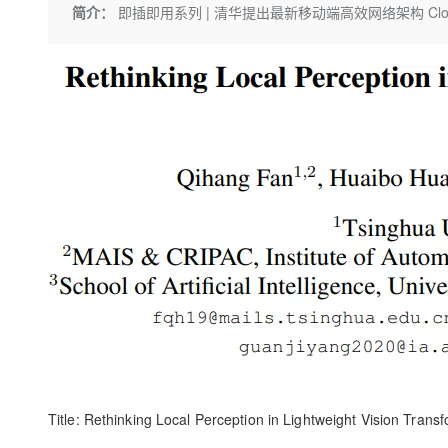
存储
天池大赛
Qwen3.7-Plus
简介：
即插即用系列 | 清华提出最新移动端高效网络架构 Clo
云解析DNS
解决方案免费试用 新老
电子合同
最高领取价值200元试用
能看、能想、能动手的多模
安全
网络与CDN
AI 算法大赛
畅捷通
大数据开发治理平台 Data
AI 产品 免费试用
网络
安全
云开发大赛
Qwen3-VL-Plus
Tableau 订阅
1亿+ 大模型 tokens 和 
可观测
入门学习赛
中间件
AI空中课堂在线直播课
云防火墙
140+云产品 免费试用
上云与迁云
云原生的云上边界网络安全
产品新客免费试用，最长1
数据库
生态解决方案
大模型服务
企业出海
大模型ACA认证体验
大数据计算
助力企业全员 AI 认知与能
行业生态解决方案
千问AI平台-Token Plan
政企业务
媒体服务
开发者生态解决方案
企业服务与云通信
千问AI平台-模型体验
AI 开发和 AI 应用解决
在线体验全尺寸、多种模态
域名与网站
Happy 系列大模型
终端用户计算
Serverless
Title
: Rethinking Local Perception in Lightweight Vision Trans
开发工具