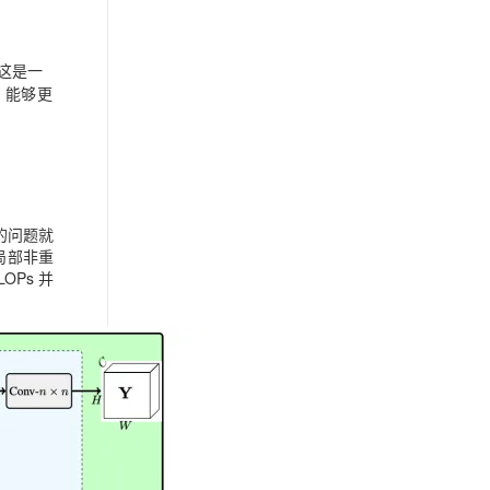
这是一
，能够更
手的问题就
局部非重
OPs 并