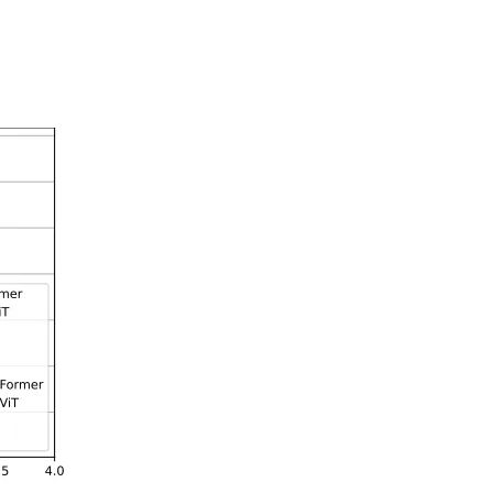
AI 应用
10分钟微调：让0.6B模型媲美235B模
多模态数据信
型
依托云原生高可用架构,实现Dify私有化部署
用1%尺寸在特定领域达到大模型90%以上效果
一个 AI 助手
超强辅助，Bol
即刻拥有 DeepSeek-R1 满血版
在企业官网、通讯软件中为客户提供 AI 客服
多种方案随心选，轻松解锁专属 DeepSeek