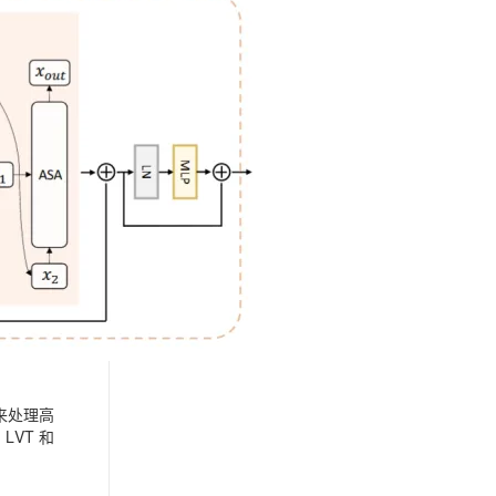
来处理高
VT 和