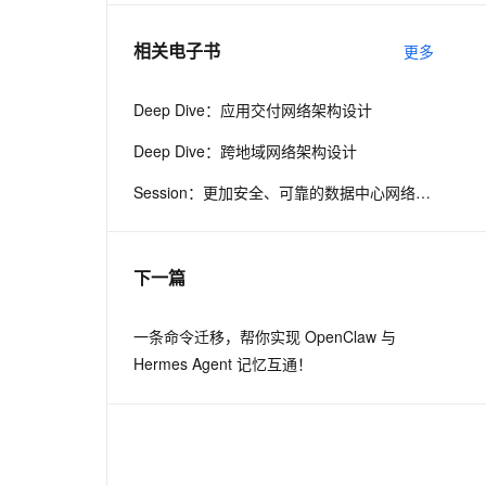
相关电子书
更多
息提取
与 AI 智能体进行实时音视频通话
从文本、图片、视频中提取结构化的属性信息
构建支持视频理解的 AI 音视频实时通话应用
Deep Dive：应用交付网络架构设计
t.diy 一步搞定创意建站
构建大模型应用的安全防护体系
Deep Dive：跨地域网络架构设计
通过自然语言交互简化开发流程,全栈开发支持
通过阿里云安全产品对 AI 应用进行安全防护
Session：更加安全、可靠的数据中心网络产品更新
下一篇
一条命令迁移，帮你实现 OpenClaw 与
Hermes Agent 记忆互通！