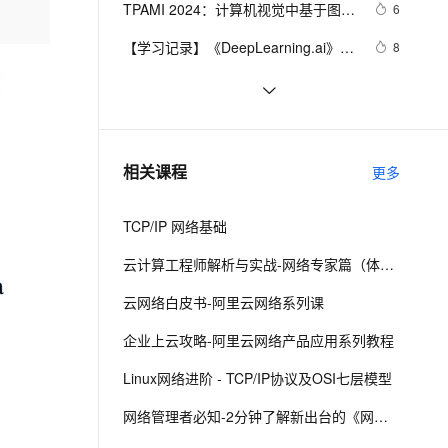
安全
TPAMI 2024：计算机视觉中基于图神
我要投诉
e-1.1-I2V
Cosyvoice-V3-Flash
6
PolarDB
上云场景组合购
Milvus 弹性伸缩功能新增节
据驱动
伴
经网络和图Transformers的方法和最
漫剧创作，剧本、分镜、视频高效生成
100%兼容MySQL、PostgreSQL，兼容Oracle，支持集中和分布式
覆盖90%+业务场景，专享组合折扣价
点支持范围
畅自然，细节丰富
高表现力语音合成大模型，语音克隆听感自然
VPN
【学习记录】《DeepLearning.ai》第
8
新进展
十课：卷积神经网络(Convolutional 
ernetes 版 ACK
云聚AI 严选权益
AI 原生数据库服务发布
SSL 证书
深入理解深度学习中的卷积神经网络
3
2V
Fun-ASR
Neural Networks)
，一键激活高效办公新体验
理容器应用的 K8s 服务
精选AI产品，从模型到应用全链提效
Agent 数据网关
（CNN）：从原理到实践
文戏情感细腻自然，动作戏激烈拳拳到肉，实现更强表演能力
支持中英文自由切换，具备更强的噪声鲁棒性
堡垒机
什么是蜜罐，在当前网络安全形势
9
AI 用量加速计划
云原生数据库 PolarDB
下，蜜罐能提供哪些帮助
防火墙
、识别商机，让客服更高效、服务更出色。
网络编程懒人入门(十四)：到底什么是
新老同享，达量后返
Agentic Database 发布
6
相关课程
更多
Socket？一文即懂！
主机安全
应用
TCP/IP 网络基础
千问办公
NEW
AI 应用及服务市场
的智能体编程平台
一站式AI生产力平台
云计算工程师解析与实战-网络专家篇（体验版）
AI 应用
伶鹊
云网络白皮书-阿里云网络系列课
企业级人与Agent协作平台，接入和调度多个数字员工
智能客服平台，对话机器人、对话分析、智能外呼
大模型
企业上云攻略-阿里云网络产品应用系列教程
大模型服务平台百炼 - 全妙
自然语言处理
Linux网络进阶 - TCP/IP协议及OSI七层模型
应用创作平台
多模态内容创作工具，已接入 DeepSeek
数据标注
网络管理者必知-2分钟了解新出台的《网络安全法》
机器学习