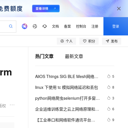
文档
备案
控制台
注册
登录
个人
积分
发布
验
作计划
器
AI 活动
专业服务
服务伙伴合作计划
开发者社区
加入我们
产品动态
服务平台百炼
阿里云 OPC 创新助力计划
热门文章
最新文章
一站式生成采购清单，支持单品或批量购买
io：打造专属 AI 语音助手
S产品伙伴计划（繁花）
峰会
CS
造的大模型服务与应用开发平台
一句话生成原生可编辑精美 PPT 文稿
AI 生产力先锋
Al MaaS 服务伙伴赋能合作
域名
博文
Careers
至高可申请百万元
Qwen3.8-Max 模型上线
rm
开启高性价比 AI 编程新体验
弹性可伸缩的云计算服务
Qwen-Audio-3.0-Realtime 端到端实时语音角色扮演
输入一句话想法, 轻松生成专业的 PPT
先锋实践拓展 AI 生产力的边界
Token 补贴，五大权
计划
海大会
伙伴信用分合作计划
商标
问答
社会招聘
AliOS Things SIG BLE Mesh网络的
5
益加速 OPC 成功
eek-V4-Pro
SS
一键部署幻兽帕鲁游戏服务器
飞天发布时刻
HOT
Open Search 向量检索版支
划
备案
电子书
校园招聘
介绍和搭建
pSeek-V4-Pro
视频创作，一键激活电商全链路生产力
稳定、安全、高性价比、高性能的云存储服务
一键购买专属联机服务器，轻松开启游戏
所见，即是所愿
持视频检索 Pipeline 功能
更多支持
linux 下使用 tc 模拟网络延迟和丢包
8
划
公司注册
镜像站
视频生成
语音识别与合成
专属 QwenPaw
漫剧工坊：一站式动画创作平台
AI 实训营
HOT
应用身份服务 (IDaaS)
python网络爬虫selenium打开多窗口
3
合作伙伴培训与认证
划
上云迁移
站生成，高效打造优质广告素材
全接入的云上超级电脑
从聊天伙伴进化为能主动干活的本地数字员工
快速生产连贯的高质量长漫剧
从基础到进阶，Agent 创客手把手教你
OpenClaw 管理能力上线
与切换页面
版权
lScope
我要反馈
e-1.1-T2V
Qwen3-TTS-Flash
企业运维训练营之云上网络原理和实
6
查询合作伙伴
n Alibaba Cloud ISV 合作
代维服务
建企业门户网站
10 分钟搭建微信、支付宝小程序
MaxCompute MaxFrame 提
战（第2期），助力从业者在云上网络
畅细腻的高质量视频
离线语音合成大模型，多语言方言自适应，低延迟高稳定
创新加速
【工业串口和网络软件通讯平台
ope
登录合作伙伴管理后台
9
我要建议
站，无忧落地极速上线
以可视化方式快速构建移动和 PC 门户网站
国内短信简单易用，安全可靠，秒级触达，全球覆盖200+国家和地区。
高效部署网站，快速应用到小程序
供自动弹性内存功能
技术浪潮中站稳脚跟！
(SuperIO)教程】六.二次开发导出数