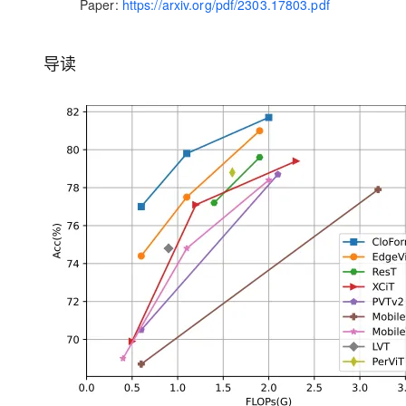
Paper
:
https://arxiv.org/pdf/2303.17803.pdf
大模型解决方案
迁移与运维管理
快速部署 Dify，高效搭建 
导读
专有云
10 分钟在聊天系统中增加