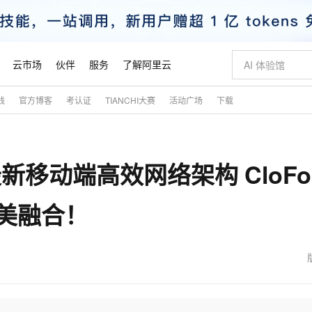
云市场
伙伴
服务
了解阿里云
践
官方博客
考认证
TIANCHI大赛
活动广场
下载
AI 特惠
数据与 API
成为产品伙伴
企业增值服务
最佳实践
价格计算器
AI 场景体
基础软件
产品伙伴合
阿里云认证
市场活动
配置报价
大模型
自助选配和估算价格
新方式
睿译宝，AI翻译排版一步到位
智启 AI 普惠权益
产品生态集成认证中心
企业支持计划
云上春晚
域名与网站
千问官方 MaaS 平台，为开发者和 Agent 而生，新用户赠送 1 亿 + tokens 额度
Qwen Aud
AI Coding
阿里云Maa
2026 阿里云
云服务器 E
为企业打
数据集
Windows
大模型认证
模型
NEW
NEW
新移动端高效网络架构 CloFo
交付可用成果
值低价云产品抢先购
上传文档即自动完成翻译和格式还原
至高享 1亿+免费 tokens，加速 Al 应用落地
提供智能易用的域名与建站服务
智能编程，一键
安全可靠、
产品生态伙伴
专家技术服务
云上奥运之旅
弹性计算合作
阿里云中企出
手机三要素
宝塔 Linux
全部认证
价格优势
有专属领域专家
GLM-5.2：长任务时代开源旗舰模型
阿里云 OPC 创新助力计划
千问大模型
即刻拥有 DeepS
AI 电商营销
对象存储 O
大模型
产品生态伙伴工作台
企业增值服务台
云栖战略参考
云存储合作计
云栖大会
身份实名认证
CentOS
训练营
完美融合！
推动算力普惠，释放技术红利
最高返9万
多领域专家智能体,一键组建 AI 虚拟交付团队
快速构建应用程序和网站，即刻迈出上云第一步
至高百万元 Token 补贴，加速一人公司成长
多元化、高性能、安全可靠的大模型服务
真正可用的 1M 上下文,一次完成代码全链路开发
轻松解锁专属 Dee
从图文生成到
云上的中国
数据库合作计
活动全景
短信
Docker
图片和
站式影视创作平台
Hermes Agent，打造自进化智能体
Token Plan 模型订阅计划
数字证书管理服务（原SSL证书）
5 分钟轻松部署
AI 广告创作
无影云电脑
企业成长
NEW
信息公告
看见新力量
云网络合作计
OCR 文字识别
JAVA
证享300元代金券
可视化编排打通从文字构思到成片全链路闭环
全托管，含MySQL、PostgreSQL、SQL Server、MariaDB多引擎
自主进化，持久记忆，越用越聪明
Qwen3.8-Max 首发尝鲜，限时加量 10 倍，夜间低至2折
实现全站HTTPS，呈现可信的WEB访问
图文、视频一
随时随地安
魔搭 Mode
Kimi-K3
HappyHors
NEW
loud
服务实践
官网公告
金融模力时刻
Salesforce O
版
发票查验
全能环境
Claude Code + GStack 打造工程团队
千问办公，限时限量积分加倍
Qoder
低代码高效构
AI 建站
短信服务
型
NEW
作计划
Kimi 最新旗舰模型，长程编程与推理利器
让文字生成流
计划
创新中心
魔搭 ModelSc
健康状态
理服务
让AI从“聊天伙伴”进化为能干活的“数字员工”
安装技能 GStack，拥有专属 AI 工程团队
你的AI工作搭子，覆盖日常办公高频场景
面向真实软件的智能体编程平台
0 代码专业建
客户案例
天气预报查询
操作系统
态合作计划