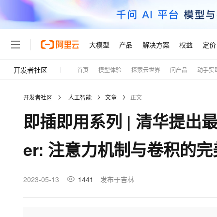
大模型
产品
解决方案
权益
定价
开发者社区
首页
模型体验
探索云世界
问产品
动手实
大模型
产品
解决方案
权益
定价
云市场
伙伴
服务
了解阿里云
精选产品
精选解决方案
普惠上云
产品定价
精选商城
成为销售伙伴
售前咨询
为什么选择阿里云
千问AI平台
开发者社区
人工智能
文章
正文
了解云产品的定价详情
大模型服务平台百炼
千问办公，解锁你的工作
普惠上云 官方力荐
分销伙伴
在线服务
网站建设
什么是云计算
大
即插即用系列 | 清华提出最
大模型服务与应用平台
企业级Agent产品，直接
云服务器38元/年起，超
咨询伙伴
多端小程序
技术领先
云上成本管理
售后服务
轻量应用服务器
Agency Agents：拥
官方推荐返现计划
大模型
精选产品
精选解决方案
Salesforce 国际版订阅
稳定可靠
er: 注意力机制与卷积的
管理和优化成本
推荐新用户得奖励，单订单
销售伙伴合作计划
自助服务
友盟天域
安全合规
人工智能与机器学习
AI
文本生成
云数据库 RDS
HappyHorse 打造一
云工开物
无影生态合作计划
在线服务
观测云
分析师报告
高校专属算力普惠，学生认
计算
互联网应用开发
2023-05-13
1441
发布于吉林
Qwen3.8-Max
HOT
Salesforce On Alibaba C
工单服务
Tuya 物联网平台阿里云
研究报告与白皮书
人工智能平台 PAI
快速拥有专属 OpenClaw
大模
Consulting Partner 合
大数据
容器
智能体时代全能旗舰模型
免费试用
短信专区
一站式AI开发、训练和推
蓝凌 OA
AI 大模型销售与服务生
现代化应用