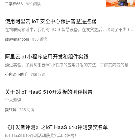
三掌柜666
929
使用阿里云 IoT 安全中心保护智慧遥控器
在物联网领域中，我们的 TO B 智慧设备，在发货之后，出现了不少困扰我们的安全问题，比如会被恶意安装应用，访问非法网站等，增加厂家的运维成本。 同时设备上的一些技术机密也容易被好事之人破解，对厂商构成商业损失，直到我们发现了阿里云物联网的一款安全防护产品 -- IoT 安全中心。它主打的 ID² 和安全运营有效的解决了我们的痛点。
strawmanbobi
930
阿里云IoT小程序应用开发和组件实践
通过实验，了解阿里云IoT小程序的应用开发的方法，了解其内置的基础组件使用，以及基于Vue.js实现可复用的自定义组件的方法。
带你读小助手
786
关于对IoT HaaS 510开发板的测评报告
个人测评
魏红斌
735
《开发者评测》之IoT HaaS 510评测获奖名单
IoT HaaS 510评测活动获奖名单出炉啦！