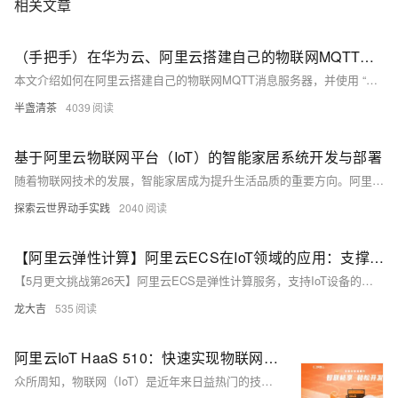
相关文章
（手把手）在华为云、阿里云搭建自己的物联网MQTT消息服务器，免费IOT平台
本文介绍如何在阿里云搭建自己的物联网MQTT消息服务器，并使用 “MQTT客户端调试工具”模拟MQTT设备，接入平台进行消息收发。
半盏清茶
4039
基于阿里云物联网平台（IoT）的智能家居系统开发与部署
随着物联网技术的发展，智能家居成为提升生活品质的重要方向。阿里云物联网平台提供设备接入、数据管理及应用开发能力，支持亿级设备接入、高效数据管理和灵活应用开发，确保系统安全。本文通过实战案例展示如何基于该平台构建智能家居系统，涵盖设备接入、远程控制、场景联动与数据分析等功能，助力企业快速部署智能家居解决方案。
探索云世界动手实践
2040
【阿里云弹性计算】阿里云ECS在IoT领域的应用：支撑大规模设备连接与数据处理
【5月更文挑战第26天】阿里云ECS是弹性计算服务，支持IoT设备的连接与数据处理。通过MQTT协议实现设备快速接入，配合消息队列处理异构实时数据。ECS可用于部署数据处理工具、应用服务，如智能家居控制系统，通过弹性伸缩适应负载变化。结合阿里云其他服务，ECS为IoT提供完整解决方案，助力企业数字化转型。
龙大吉
535
阿里云IoT HaaS 510：快速实现物联网数据传输的利器
众所周知，物联网（IoT）是近年来日益热门的技术领域之一，它的广泛应用为人们的生活和工作带来了无限可能。在物联网应用中，数据的采集和传输是至关重要的一环。DTU是一种应用于物联网数据传输的终端设备，它可以将各类传感器、数据采集单元等通过串口RS232/485传输到DTU，再由DTU转发到4G网络上传至云端。阿里云IoT HaaS 510是一款开板式DTU产品，能够帮助企业快速搭建物联网平台，并实现数据的采集和传输，那么本文就来简单分享一下。