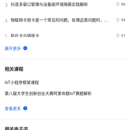
抖音多窗口管理与设备级环境隔离实践解析
65
3
物联网卡锁卡是一个常见的问题，处理这类问题时，可
54
4
以根据锁卡的具体原因采取相应的解决措施。以下是一
些常见的物联网卡锁卡原因及其处理方法
贴片卡与插拔卡
51
5
2026年指纹浏览器核心防护能力拆解：从底层实现到功
47
6
能清单的技术评估框架
千景 3DVR 全景：轻量化实景数字孪生，打造制造业云
45
7
相关课程
端验厂数字化方案
IoT小程序框架课程
2026主流指纹浏览器环境隔离能力实测盘点
45
8
第八届大学生创新创业大赛阿里命题IoT赛题解析
1688运营实战指南：1688系统化学习与进阶技巧
42
9
查看更多
从移动指纹到App隔离：TikTok Shop跨境电商账号安全
41
10
管理实战
相关电子书