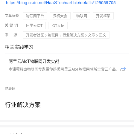
https://blog.csdn.net/HaaSTech/article/details/125059705
文章标签：
物联网平台
云栖大会
物联网
开发框架
关键词：
阿里云IOT
IOT大使
来 源：
开发者社区
>
物联网
>
行业解决方案
>
文章
> 正文
相关实践学习
阿里云AIoT物联网开发实战
本课程将由物联网专家带你熟悉阿里云AIoT物联网领域全套云产品，7天
轻松搭建基于Arduino的端到端物联网场景应用。 开始学习前，请先开通
下方两个云产品，让学习更流畅： IoT物联网平台：
物联网
https://iot.console.aliyun.com/ LinkWAN物联网络管理平台：
https://linkwan.console.aliyun.com/service-open
行业解决方案