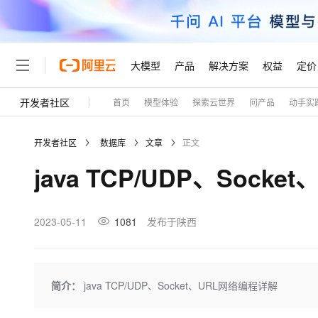
大模型
产品
解决方案
权益
定价
开发者社区
首页
模型体验
探索云世界
问产品
动手实
大模型
产品
解决方案
权益
定价
云市场
伙伴
服务
了解阿里云
精选产品
精选解决方案
普惠上云
产品定价
精选商城
成为销售伙伴
售前咨询
为什么选择阿里云
千问AI平台
开发者社区
数据库
文章
正文
了解云产品的定价详情
大模型服务平台百炼
睿译宝，AI翻译排版一
普惠上云 官方力荐
分销伙伴
在线服务
网站建设
什么是云计算
大
java TCP/UDP、Sock
大模型服务与应用平台
上传文档即自动完成翻译和
云服务器38元/年起，超
咨询伙伴
多端小程序
技术领先
云上成本管理
售后服务
轻量应用服务器
GLM-5.2：长任务时代
官方推荐返现计划
大模型
精选产品
精选解决方案
Salesforce 国际版订阅
稳定可靠
管理和优化成本
推荐新用户得奖励，单订单
销售伙伴合作计划
2023-05-11
1081
发布于陕西
自助服务
友盟天域
安全合规
人工智能与机器学习
AI
文本生成
云数据库 RDS
Hermes Agent，打造
云工开物
无影生态合作计划
在线服务
观测云
分析师报告
自主进化，持久记忆，越用
高校专属算力普惠，学生认
计算
互联网应用开发
Qwen3.8-Max
HOT
Salesforce On Alibaba C
工单服务
Tuya 物联网平台阿里云
研究报告与白皮书
人工智能平台 PAI
快速拥有专属 OpenClaw
简介：
java TCP/UDP、Socket、URL网络编程详解
大模
Consulting Partner 合
大数据
容器
智能体时代全能旗舰模型
免费试用
短信专区
一站式AI开发、训练和推
蓝凌 OA
AI 大模型销售与服务生
现代化应用