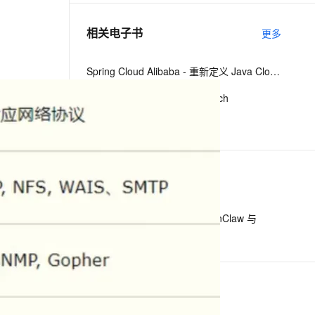
相关电子书
更多
息提取
与 AI 智能体进行实时音视频通话
从文本、图片、视频中提取结构化的属性信息
构建支持视频理解的 AI 音视频实时通话应用
Spring Cloud Alibaba - 重新定义 Java Cloud-Native
t.diy 一步搞定创意建站
构建大模型应用的安全防护体系
The Reactive Cloud Native Arch
通过自然语言交互简化开发流程,全栈开发支持
通过阿里云安全产品对 AI 应用进行安全防护
JAVA开发手册1.5.0
下一篇
一条命令迁移，帮你实现 OpenClaw 与
Hermes Agent 记忆互通！