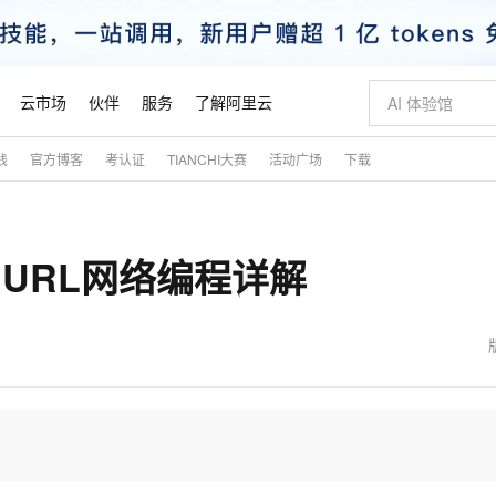
云市场
伙伴
服务
了解阿里云
践
官方博客
考认证
TIANCHI大赛
活动广场
下载
AI 特惠
数据与 API
成为产品伙伴
企业增值服务
最佳实践
价格计算器
AI 场景体
基础软件
产品伙伴合
阿里云认证
市场活动
配置报价
大模型
自助选配和估算价格
步到位
智启 AI 普惠权益
产品生态集成认证中心
企业支持计划
云上春晚
域名与网站
Qwen Audio：打造专属 AI 语音助手
千问官方 MaaS 平台，为开发者和 Agent 而生，新用户赠送 1 亿 + tokens 额度
一句话生成原生
AI Coding
阿里云Maa
2026 阿里云
云服务器 E
为企业打
数据集
Windows
大模型认证
模型
NEW
NEW
et、URL网络编程详解
格式还原
值低价云产品抢先购
至高享 1亿+免费 tokens，加速 Al 应用落地
提供智能易用的域名与建站服务
Qwen-Audio-3.0-Realtime 端到端实时语音角色扮演
输入一句话想法,
智能编程，一键
安全可靠、
产品生态伙伴
专家技术服务
云上奥运之旅
弹性计算合作
阿里云中企出
手机三要素
宝塔 Linux
全部认证
价格优势
开源旗舰模型
即刻拥有 DeepSeek-V4-Pro
阿里云 OPC 创新助力计划
千问大模型
一键部署幻兽
AI 电商营销
对象存储 O
大模型
产品生态伙伴工作台
企业增值服务台
云栖战略参考
云存储合作计
云栖大会
身份实名认证
CentOS
训练营
推动算力普惠，释放技术红利
最高返9万
真正可用的 1M 上下文,一次完成代码全链路开发
快速构建应用程序和网站，即刻迈出上云第一步
轻松解锁专属 DeepSeek-V4-Pro
至高百万元 Token 补贴，加速一人公司成长
多元化、高性能、安全可靠的大模型服务
一键购买专属
从图文生成到
云上的中国
数据库合作计
活动全景
短信
Docker
图片和
自进化智能体
5 分钟轻松部署专属 QwenPaw
Token Plan 模型订阅计划
数字证书管理服务（原SSL证书）
高效搭建 AI
AI 广告创作
无影云电脑
企业成长
NEW
HOT
信息公告
看见新力量
云网络合作计
OCR 文字识别
JAVA
越聪明
证享300元代金券
全托管，含MySQL、PostgreSQL、SQL Server、MariaDB多引擎
Qwen3.8-Max 首发尝鲜，限时加量 10 倍，夜间低至2折
实现全站 HTTPS，呈现可信的 Web 访问
从聊天伙伴进化为能主动干活的本地数字员工
图文、视频一
随时随地安
魔搭 Mode
Kimi-K3
HappyHors
NEW
loud
服务实践
官网公告
金融模力时刻
Salesforce O
版
发票查验
全能环境
Claude Code + GStack 打造工程团队
千问办公，限时限量积分加倍
Qoder
低代码高效构
AI 建站
短信服务
型
NEW
作计划
Kimi 最新旗舰模型，长程编程与推理利器
让文字生成流
计划
创新中心
魔搭 ModelSc
健康状态
理服务
让AI从“聊天伙伴”进化为能干活的“数字员工”
安装技能 GStack，拥有专属 AI 工程团队
你的AI工作搭子，覆盖日常办公高频场景
面向真实软件的智能体编程平台
0 代码专业建
客户案例
天气预报查询
操作系统
态合作计划