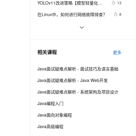
安全
YOLOv11改进策略【模型轻量化】| 
我要投诉
e-1.1-I2V
Cosyvoice-V3-Flash
13
PolarDB
上云场景组合购
伴
Qoder CN V1.7.0 发布
替换骨干网络为 GhostNet V3 2024
漫剧创作，剧本、分镜、视频高效生成
100%兼容MySQL、PostgreSQL，兼容Oracle，支持集中和分布式
覆盖90%+业务场景，专享组合折扣价
畅自然，细节丰富
高表现力语音合成大模型，语音克隆听感自然
VPN
在Linux中，如何进行网络故障排查？ 
8
华为的重参数轻量化模型
ernetes 版 ACK
云聚AI 严选权益
云安全中心 AI BAS 智能自动
SSL 证书
企业运维训练营之云上网络原理和实
8
2V
Fun-ASR
，一键激活高效办公新体验
理容器应用的 K8s 服务
精选AI产品，从模型到应用全链提效
化模拟渗透攻击产品发布
战（第2期），助力从业者在云上网络
文戏情感细腻自然，动作戏激烈拳拳到肉，实现更强表演能力
支持中英文自由切换，具备更强的噪声鲁棒性
堡垒机
Android监听手机网络变化
5
技术浪潮中站稳脚跟！
AI 用量加速计划
DataWorks ChatBI 会话支持
防火墙
、识别商机，让客服更高效、服务更出色。
深入解析图神经网络注意力机制：数
新老同享，达量后返
上传临时文件分析
15
相关课程
更多
学原理与可视化实现
主机安全
应用
Java面试疑难点解析 - 面试技巧及语言基础
千问办公
NEW
AI 应用及服务市场
的智能体编程平台
一站式AI生产力平台
Java面试疑难点解析 - Java Web开发
AI 应用
伶鹊
Java面试疑难点解析 - 系统架构及项目设计
企业级人与Agent协作平台，接入和调度多个数字员工
智能客服平台，对话机器人、对话分析、智能外呼
大模型
Java编程入门
大模型服务平台百炼 - 全妙
自然语言处理
Java面向对象编程
应用创作平台
多模态内容创作工具，已接入 DeepSeek
数据标注
Java高级编程
机器学习