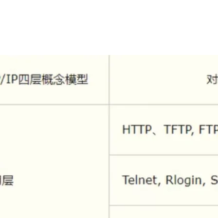
AI 应用
10分钟微调：让0.6B模型媲美235B模
多模态数据信
型
依托云原生高可用架构,实现Dify私有化部署
用1%尺寸在特定领域达到大模型90%以上效果
一个 AI 助手
超强辅助，Bol
即刻拥有 DeepSeek-R1 满血版
在企业官网、通讯软件中为客户提供 AI 客服
多种方案随心选，轻松解锁专属 DeepSeek