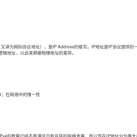
ress，又译为网际协议地址），是IP Address的缩写。IP地址是IP协议提供
逻辑地址，以此来屏蔽物理地址的差异。
114；在网络中的惟⼀性
IPv4的数量已经不能满足日新月异的网络发展，所以现在IP地址分为两大