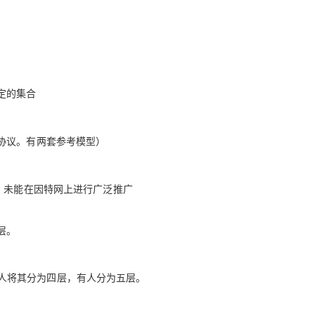
Deepseek-v4-pro
HappyHors
同享
万小智 AI 建站低至 15元/月
Qoder CN
AI 短剧/漫剧
云原生数据库 
快递物流查询
WordPress
成为服务伙
高校合作
点，立即开启云上创新
覆盖公网/内网、递归/权威、移动APP等全场景解析服务
送.CN域名，送备案服务码
基于千问大模型等，支持代码智能生成、研发智能问答
AI助力短剧
态智能体模型
旗舰 MoE 大模型，百万上下文与顶尖推理能力
图生视频，流
Ubuntu
服务生态伙伴
云工开物
企业应用
Works
Night Plan 支持 Qwen 3.8-Max
云原生大数据计算服务 MaxCompute
AI 办公
容器服务 Kub
NEW
GLM-5.2
Wan2.7-T
Red Hat
30+ 款产品免费体验
Data Agent 驱动的一站式 Data+AI 开发治理平台
夜间 5 折，Qwen/Meoo/TokenPlan 客户专享
面向分析的企业级SaaS模式云数据仓库
AI智能应用
提供一站式管
科研合作
视觉 Coding、空间感知、多模态思考等全面升级
1M上下文，专为长程任务能力而生
ERP
堂（旗舰版）
SUSE
定的集合
智能客服
CRM
防护产品
2个月
自动承接线索
建站小程序
OA 办公系统
AI 应用构建
大模型原生
协议。有两套参考模型）
力提升
财税管理
模板建站
Qoder
大模型服务平台百炼-应用模版
HOT
NEW
面向真实软件
个人版上线、团队版降价；千问3.8-Max首发发尝鲜
丰富多元化的应用模版和解决方案
400电话
定制建站
，未能在因特网上进行广泛推广
万有无界
大模型服务平台百炼-智能体
方案
广告营销
模板小程序
的模型效果
灵活可视化地构建企业级 Agent
层。
定制小程序
秒悟
人工智能平台 PAI
APP 开发
云端极速 AI 
新一代 AI 视频生成模型，深度适配广告营销等场景
AI Native 的算法工程平台，一站式完成建模、训练、推理服务部署
准。有人将其分为四层，有人分为五层。
建站系统