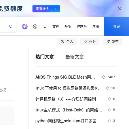
文档
备案
控制台
注册
登录
个人
积分
发布
验
作计划
器
AI 活动
专业服务
服务伙伴合作计划
开发者社区
加入我们
产品动态
服务平台百炼
阿里云 OPC 创新助力计划
热门文章
最新文章
一站式生成采购清单，支持单品或批量购买
可编辑精美 PPT 文稿
S产品伙伴计划（繁花）
峰会
CS
造的大模型服务与应用开发平台
Agency Agents：拥有专属领域专家
AI 生产力先锋
Al MaaS 服务伙伴赋能合作
域名
博文
Careers
PolarDB Agentic Database
至高可申请百万元
 轻松生成专业的 PPT
开启高性价比 AI 编程新体验
弹性可伸缩的云计算服务
先锋实践拓展 AI 生产力的边界
发布
多领域专家智能体,一键组建 AI 虚拟交付团队
Token 补贴，五大权
计划
海大会
伙伴信用分合作计划
商标
问答
社会招聘
AliOS Things SIG BLE Mesh网络
7407
益加速 OPC 成功
帕鲁游戏服务器
SS
HappyHorse 打造一站式影视创作平台
飞天发布时刻
HOT
秒悟 Meoo CLI 支持一键部
划
备案
电子书
校园招聘
的介绍和搭建
联机服务器，轻松开启游戏
视频创作，一键激活电商全链路生产力
稳定、安全、高性价比、高性能的云存储服务
所见，即是所愿
署项目至阿里云账号
可视化编排打通从文字构思到成片全链路闭环
更多支持
linux 下使用 tc 模拟网络延迟和丢包
10
版权
划
公司注册
镜像站
视频生成
语音识别与合成
 智能体与工作流应用
漫剧工坊：一站式动画创作平台
AI 实训营
Flink OSS 支持
计算机网络（3）----介质访问控制
6
合作伙伴培训与认证
划
上云迁移
站生成，高效打造优质广告素材
全接入的云上超级电脑
通过阿里云百炼高效搭建AI应用,助力高效开发
快速生产连贯的高质量长漫剧
从基础到进阶，Agent 创客手把手教你
AssumeRole 角色自定义
lScope
我要反馈
e-1.1-T2V
Qwen3-TTS-Flash
linux主机模式（Host-Only）的网络配
5
查询合作伙伴
n Alibaba Cloud ISV 合作
代维服务
建企业门户网站
10 分钟搭建微信、支付宝小程序
百炼 Qwen3.7-Flash 系列模
置
畅细腻的高质量视频
离线语音合成大模型，多语言方言自适应，低延迟高稳定
创新加速
python网络爬虫selenium打开多窗口
ope
登录合作伙伴管理后台
3
我要建议
站，无忧落地极速上线
以可视化方式快速构建移动和 PC 门户网站
国内短信简单易用，安全可靠，秒级触达，全球覆盖200+国家和地区。
高效部署网站，快速应用到小程序
型发布
与切换页面