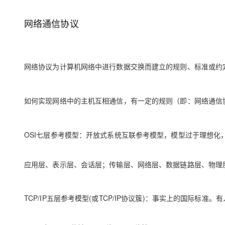
存储
天池大赛
Qwen3.7-Plus
云解析DNS
解决方案免费试用 新老
电子合同
最高领取价值200元试用
能看、能想、能动手的多模
安全
网络与CDN
网络通信协议
AI 算法大赛
畅捷通
大数据开发治理平台 Data
AI 产品 免费试用
网络
安全
云开发大赛
Qwen3-VL-Plus
Tableau 订阅
1亿+ 大模型 tokens 和 
可观测
入门学习赛
中间件
AI空中课堂在线直播课
网络协议为计算机网络中进行数据交换而建立的规则、标准或约
云防火墙
140+云产品 免费试用
上云与迁云
云原生的云上边界网络安全
产品新客免费试用，最长1
数据库
生态解决方案
大模型服务
企业出海
如何实现网络中的主机互相通信，有一定的规则（即：网络通信
大模型ACA认证体验
大数据计算
助力企业全员 AI 认知与能
行业生态解决方案
千问AI平台-Token Plan
政企业务
媒体服务
开发者生态解决方案
OSI七层参考模型：开放式系统互联参考模型，模型过于理想化
企业服务与云通信
千问AI平台-模型体验
AI 开发和 AI 应用解决
在线体验全尺寸、多种模态
应用层、表示层、会话层；传输层、网络层、数据链路层、物理
域名与网站
Happy 系列大模型
终端用户计算
TCP/IP五层参考模型(或TCP/IP协议簇)：事实上的国际标
Serverless
开发工具