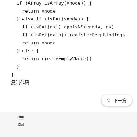
复制代码
下一篇
通过
分析，我们可以得知
_createElement
_createElement
的主要任务在于实例化
对象并返回。其中
就是我们
VNode
VNode
目录
常说的虚拟DOM，而不同的
对象拥有
属性构
VNode
children
成一颗虚拟树。具体
创建过程及实例，我们将通过专门的
VNode