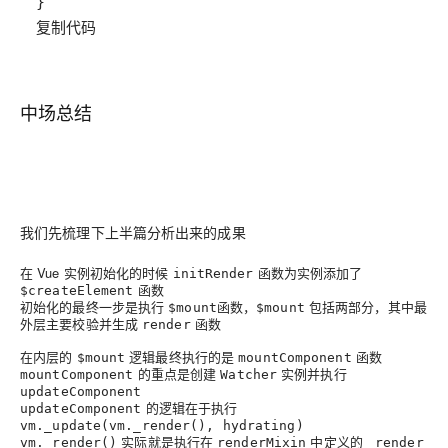
复制代码
中场总结
我们先梳理下上半篇分析出来的成果
在 Vue 实例初始化的时候
函数为实例添加了
initRender
函数
$createElement
初始化的最终一步是执行
函数，
包括两部分，其中最
$mount
$mount
外层主要校验并生成
函数
render
在内层的
逻辑最终执行的是
函数
$mount
mountComponent
的重点是创建
实例并执行
mountComponent
Watcher
updateComponent
的逻辑在于执行
updateComponent
vm._update(vm._render(), hydrating)
实际就是执行在
中定义的
vm._render()
renderMixin
_render