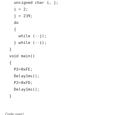
}
Code over！