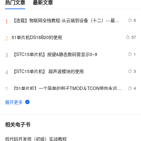
热门文章
最新文章
【连载】物联网全栈教程-从云端到设备（十二）---最简
6
1
单的单片机上云方法！
51单片机DS18B20的使用
57
2
【STC15单片机】按键&静态数码管显示0~9
1
3
【STC15单片机】 超声波模块的使用
3
4
【51单片机】一个简单的例子TMOD＆TCON带你永远理
4
5
解【（不）可位寻址】
单片机控制LED数码管的显示
19
6
嵌入式单片机智能药盒设计（含代码）
6
7
相关电子书
低代码开发师（初级）实战教程
基于单片机的红绿黄灯设计（单片机实验交通灯设计）
10
8