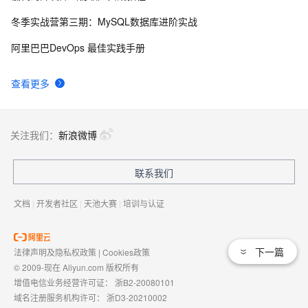
冬季实战营第三期：MySQL数据库进阶实战
【51单片机】花式流水灯
17
9
阿里巴巴DevOps 最佳实践手册
[51单片机] EEPROM 24c02 + 数码管 + 中断 [统计开机
3
10
查看更多
次数]
关注我们：
新浪微博
联系我们
文档
|
开发者社区
|
天池大赛
|
培训与认证
下一篇
法律声明及隐私权政策
|
Cookies政策
© 2009-现在 Aliyun.com 版权所有
增值电信业务经营许可证：
浙B2-20080101
域名注册服务机构许可：
浙D3-20210002