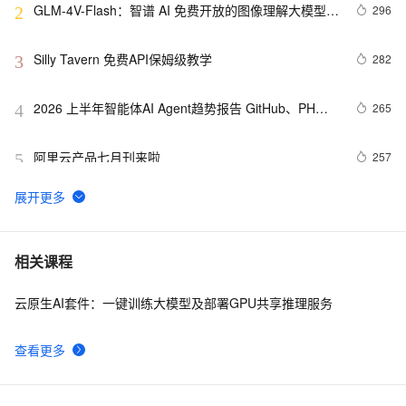
GLM-4V-Flash：智谱 AI 免费开放的图像理解大模型 
296
2
API 接口
Silly Tavern 免费API保姆级教学
282
3
2026 上半年智能体AI Agent趋势报告 GitHub、PH、
265
4
HF 三端全网数据调研
阿里云产品七月刊来啦
257
5
Dropout的深入理解（基础介绍、模型描述、原理深
221
6
入、代码实现以及变种）
HTTPS 原理
217
7
相关课程
云原生AI套件：一键训练大模型及部署GPU共享推理服务
DeepSeek-V4开源：百万上下文，Agent能力比肩顶级
204
8
闭源模型
查看更多
阿里云通义千问向全社会开放！
192
9
MNN-LLM App：在手机上离线运行大模型，阿里巴巴
191
10