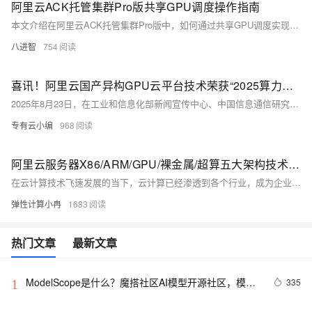
阿里云ACK托管集群Pro版共享GPU调度操作指南
本文介绍在阿里云ACK托管集群Pro版中，如何通过共享GPU调度实现显存与算力的精细化分配，涵盖前提条件、使用限制、节点池配置及任务部署全流程，提升GPU资源利用率，适用于AI训练与推理场景。
八进智
754
喜讯！阿里云国产异构GPU云平台技术荣获“2025算力中国·年度重大成果”
2025年8月23日，在工业和信息化部新闻宣传中心、中国信息通信研究院主办的2025中国算力大会上，阿里云与浙江大学联合研发的“国产异构GPU云平台关键技术与系统”荣获「算力中国·年度重大成果」。该评选旨在选拔出算力产业具有全局性突破价值的重大成果，是业内公认的技术创新“风向标”。
专有云小编
968
阿里云服务器X86/ARM/GPU/裸金属/超算五大架构技术特点、场景适配参考
在云计算技术飞速发展的当下，云计算已经渗透到各个行业，成为企业数字化转型的关键驱动力。选择合适的云服务器架构对于提升业务效率、降低成本至关重要。阿里云提供了多样化的云服务器架构选择，包括X86计算、ARM计算、GPU/FPGA/ASIC、弹性裸金属服务器以及高性能计算等。本文将深入解析这些架构的特点、优势及适用场景，以供大家了解和选择参考。
弹性计算小冉
1683
热门文章
最新文章
ModelScope是什么？魔搭社区AI模型开源社区，模型
335
1
即服务（MaaS）的共享平台