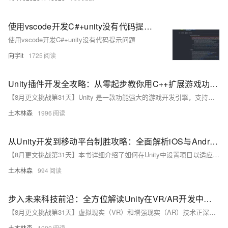
使用vscode开发C#+unity没有代码提示问题
使用vscode开发C#+unity没有代码提示问题
向宇it
1725
Unity插件开发全攻略：从零起步教你用C++扩展游戏功能，解锁Unity新玩法的详细步骤与实战技巧大公开
【8月更文挑战第31天】Unity 是一款功能强大的游戏开发引擎，支持多平台发布并拥有丰富的插件生态系统。本文介绍 Unity 插件开发基础，帮助读者从零开始编写自定义插件以扩展其功能。插件通常用 C++ 编写，通过 Mono C# 运行时调用，需在不同平台上编译。文中详细讲解了开发环境搭建、简单插件编写及在 Unity 中调用的方法，包括创建 C# 封装脚本和处理跨平台问题，助力开发者提升游戏开发效率。
土木林森
1996
从Unity开发到移动平台制胜攻略：全面解析iOS与Android应用发布流程，助你轻松掌握跨平台发布技巧，打造爆款手游不是梦——性能优化、广告集成与内购设置全包含
【8月更文挑战第31天】本书详细介绍了如何在Unity中设置项目以适应移动设备，涵盖性能优化、集成广告及内购功能等关键步骤。通过具体示例和代码片段，指导读者完成iOS和Android应用的打包与发布，确保应用顺利上线并获得成功。无论是性能调整还是平台特定的操作，本书均提供了全面的解决方案。
土木林森
994
步入未来科技前沿：全方位解读Unity在VR/AR开发中的应用技巧，带你轻松打造震撼人心的沉浸式虚拟现实与增强现实体验——附详细示例代码与实战指南
【8月更文挑战第31天】虚拟现实（VR）和增强现实（AR）技术正深刻改变生活，从教育、娱乐到医疗、工业，应用广泛。Unity作为强大的游戏开发引擎，适用于构建高质量的VR/AR应用，支持Oculus Rift、HTC Vive、Microsoft HoloLens、ARKit和ARCore等平台。本文将介绍如何使用Unity创建沉浸式虚拟体验，包括设置项目、添加相机、处理用户输入等，并通过具体示例代码展示实现过程。无论是完全沉浸式的VR体验，还是将数字内容叠加到现实世界的AR应用，Unity均提供了所需的一切工具。
土木林森
1000