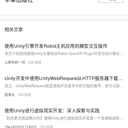
相关文章
使用Unity引擎开发Rokid主机应用的模型交互操作
本文介绍如何使用Unity引擎结合Rokid OpenXR Plugin开发空间计算应用，实现射线交互、模型操作等功能。涵盖环境配置、Demo导入、UI搭建与脚本编写，助力开发者快速构建AR交互应用。
心疼你的一切
458
Unity开发中使用UnityWebRequest从HTTP服务器下载资源。
总之，UnityWebRequest就是游戏开发者手中的万能钓鱼竿，既可以获取文本数据，也能钓上图片资源，甚至是那声音的涟漪。使用UnityWebRequest的时候，你需要精心准备，比如确定URL、配置请求类型和头信息；发起请求；巧妙处理钓获的数据；还需要机智面对网络波澜，处理各种可能出现的错误。按照这样的过程，数据的钓取将会是一次既轻松愉快也效率高效的编程钓鱼之旅。
蓝易云
784
使用Unity进行虚拟现实开发：深入探索与实践
【8月更文挑战第24天】使用Unity进行虚拟现实开发是一个充满挑战和机遇的过程。通过掌握Unity的VR开发技术，你可以创造出令人惊叹的VR体验，为用户带来前所未有的沉浸感和乐趣。随着技术的不断进步和应用场景的不断拓展，VR开发的未来充满了无限可能。希望本文能为你提供有用的指导和启发！
1941623231718325
750