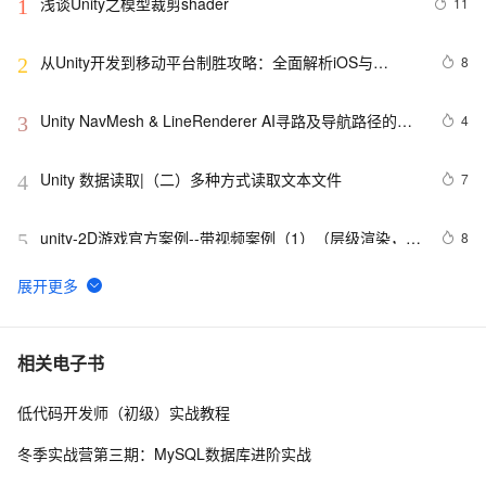
浅谈Unity之模型裁剪shader
11
1
从Unity开发到移动平台制胜攻略：全面解析iOS与
8
2
Android应用发布流程，助你轻松掌握跨平台发布技巧，
打造爆款手游不是梦——性能优化、广告集成与内购设置
Unity NavMesh & LineRenderer AI寻路及导航路径的绘
4
3
全包含
制
Unity 数据读取|（二）多种方式读取文本文件
7
4
unity-2D游戏官方案例--带视频案例（1）（层级渲染，物
8
5
理碰撞，粒子动画，UI等多位基础一体化）
构建ASP.NET MVC4+EF5+EasyUI+Unity2.x注入的后台
1
6
管理系统（26）-权限管理系统-分配角色给用户
[Unity3d]脚本相互调用以及控制
7
7
相关电子书
低代码开发师（初级）实战教程
透视与正交之外的奇妙视界：深入解析Unity游戏开发中
13
8
的相机与视角控制艺术，探索打造沉浸式玩家体验的奥
冬季实战营第三期：MySQL数据库进阶实战
秘与技巧
unity3d 学习笔记（两）
3
9