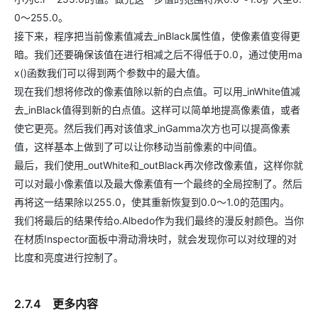
0～255.0。
接下来，程序把当前像素值减去_inBlack属性值，使像素值变得更
暗。我们还要确保该值在进行相减之后不得低于0.0，通过使用ma
x()函数我们可以得到两个参数中的最大值。
现在我们想将修改的像素值除以新的白点值。可以用_inWhite值减
去_inBlack值得到新的白点值。这样可以简单地提高像素值，或者
使它更亮。然后我们再对该值求_inGamma次方也可以提高像素
值，这样基本上做到了可以让你移动当前像素的中间值。
最后，我们使用_outWhite和_outBlack再次修改像素值，这样你就
可以对最小像素值以及最大像素值有一个最终的全局控制了。然后
再将这一结果除以255.0，使其重新恢复到0.0～1.0的范围内。
我们将最后的结果传给o.Albedo作为我们最终的漫反射颜色。当你
在材质Inspector面板中滑动滑块时，就会发现你可以对纹理的对
比度和亮度进行控制了。
2.7.4 更多内容