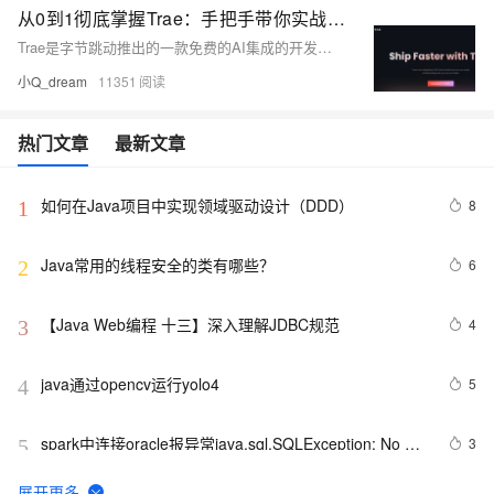
从0到1彻底掌握Trae：手把手带你实战开发AI Chatbot，提升开发效率的必备指南！
Trae是字节跳动推出的一款免费的AI集成的开发环境，集成了Claude3.5与GPT-4o等主流AI模型，提供AI问答、智能代码生成、智能代码补全，多模态输入等功能。支持界面全中文化，为中文开发者提供了高效的开发体验
小Q_dream
11351
热门文章
最新文章
如何在Java项目中实现领域驱动设计（DDD）
8
1
Java常用的线程安全的类有哪些？
6
2
【Java Web编程 十三】深入理解JDBC规范
4
3
java通过opencv运行yolo4
5
4
spark中连接oracle报异常java.sql.SQLException: No 
3
5
suitable driver