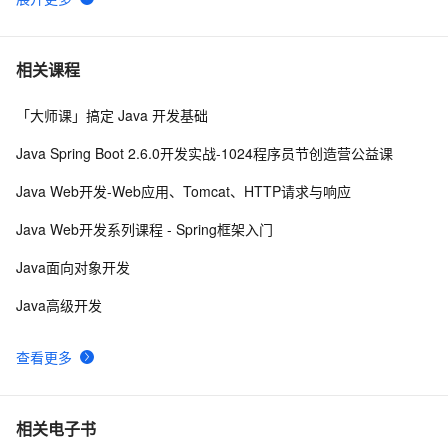
二叉树 - 建立与遍历使用Java
4
6
Java 图书管理系统详解
4
7
相关课程
「大师课」搞定 Java 开发基础
Kubernetes官方java客户端之七：patch操作
9
8
Java Spring Boot 2.6.0开发实战-1024程序员节创造营公益课
Java 注解 阐释 hibernate ORM
593
9
Java Web开发-Web应用、Tomcat、HTTP请求与响应
java 中的多线程   内部类实现 数据共享 和 Runnable实
8
10
Java Web开发系列课程 - Spring框架入门
现数据共享
Java面向对象开发
Java高级开发
查看更多
相关电子书