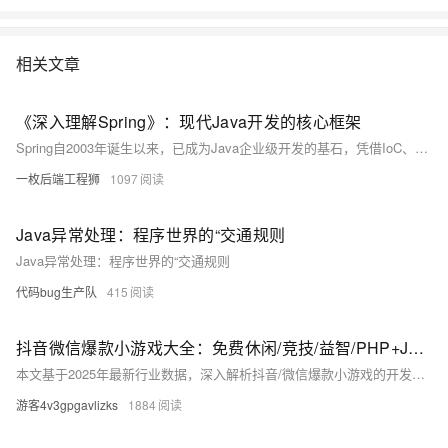
相关文章
《深入理解Spring》：现代Java开发的核心框架
Spring自2003年诞生以来，已成为Java企业级开发的基石，凭借IoC、AOP、声明式编程等核心特性，极大简化了开发复杂度。本系列将深入解析Spring框架核心原理及Spring Boot、Cloud、Security等生态组件，助力开发者构建高效、可扩展的应用体系。（238字）
一枚后端工程狮
1097
Java异常处理：程序世界的“交通规则
Java异常处理：程序世界的“交通规则
代码bug生产队
415
抖音微信爆款小游戏大全：免费休闲/竞技/益智/PHP+Java全筏开源开发
本文基于2025年最新行业数据，深入解析抖音/微信爆款小游戏的开发逻辑，重点讲解PHP+Java双引擎架构实战，涵盖技术选型、架构设计、性能优化与开源生态，提供完整开源工具链，助力开发者从理论到落地打造高留存、高并发的小游戏产品。
游客4v3gpgavlizks
1884