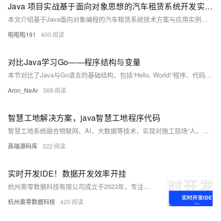
Java 项目实战基于面向对象思想的汽车租赁系统开发实例 汽车租赁系统 Java 面向对象项目实战
本文介绍基于Java面向对象编程的汽车租赁系统技术方案与应用实例，涵盖系统功能需求分析、类设计、数据库设计及具体代码实现，帮助开发者掌握Java在实际项目中的应用。
啦啦啦191
400
对比Java学习Go——程序结构与变量
本节对比了Java与Go语言的基础结构，包括“Hello, World!”程序、代码组织方式、入口函数定义、基本数据类型及变量声明方式。Java强调严格的面向对象结构，所有代码需置于类中，入口方法需严格符合`public static void main(String[] args)`格式；而Go语言结构更简洁，使用包和函数组织代码，入口函数为`func main()`。两种语言在变量声明、常量定义、类型系统等方面也存在显著差异，体现了各自的设计哲学。
Aron_NeAr
368
智慧工地解决方案，java智慧工地程序代码
智慧工地系统融合物联网、AI、大数据等技术，实现对施工现场“人、机、料、法、环”的全面智能监控与管理，提升安全、效率与决策水平。
高端源码库
322
实时开发IDE！数据开发效率开挂
杭州奥零数据科技有限公司成立于2023年，专注于数据中台业务，维护开源项目AllData并提供商业版解决方案。AllData提供数据集成、存储、开发、治理及BI展示等一站式服务，支持AI大模型应用，助力企业高效利用数据价值。
杭州奥零数据科技
420