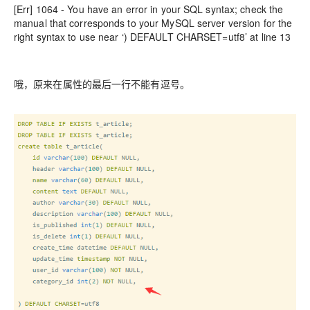
[Err] 1064 - You have an error in your SQL syntax; check the
manual that corresponds to your MySQL server version for the
right syntax to use near ‘) DEFAULT CHARSET=utf8’ at line 13
哦，原来在属性的最后一行不能有逗号。