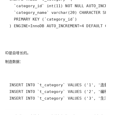
) ENGINE=InnoDB AUTO_INCREMENT=4 DEFAULT CHAR
ID是自增长的。
制造数据：
INSERT INTO `t_category` VALUES ('3', '生活感