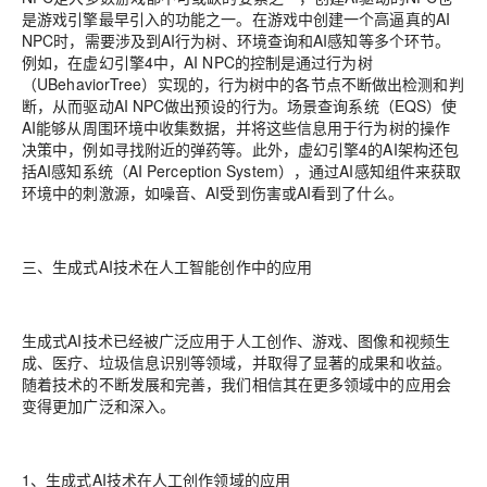
是游戏引擎最早引入的功能之一。在游戏中创建一个高逼真的AI
NPC时，需要涉及到AI行为树、环境查询和AI感知等多个环节。
例如，在虚幻引擎4中，AI NPC的控制是通过行为树
（UBehaviorTree）实现的，行为树中的各节点不断做出检测和判
断，从而驱动AI NPC做出预设的行为。场景查询系统（EQS）使
AI能够从周围环境中收集数据，并将这些信息用于行为树的操作
决策中，例如寻找附近的弹药等。此外，虚幻引擎4的AI架构还包
括AI感知系统（AI Perception System），通过AI感知组件来获取
环境中的刺激源，如噪音、AI受到伤害或AI看到了什么。
三、生成式AI技术在人工智能创作中的应用
生成式AI技术已经被广泛应用于人工创作、游戏、图像和视频生
成、医疗、垃圾信息识别等领域，并取得了显著的成果和收益。
随着技术的不断发展和完善，我们相信其在更多领域中的应用会
变得更加广泛和深入。
1、生成式AI技术在人工创作领域的应用