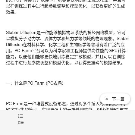
以在训练过程中进行超参数调整和模型优化，以获得更好的生成
效果。
Stable Diffusion是一种能够模拟物理系统的神经网络模型，它可
以模拟分子动力学、流体力学和热力学等领域的物理现象。
Stable
Diffusion
在材料科学、化学工程和生物医学等领域有着广泛的应
用。PC Farm平台可以为科学家和工程师提供高性能的GPU计算
能力，以便他们能够更快地训练稳定扩散模型，并且可以在训练
过程中进行超参数调整和模型优化，以获得更准确的模拟结果。
一、什么是PC Farm (PC农场）
下一篇
PC Farm是一种堆叠式设备形态，通过对多个插入标准机柜中的
PC进行集约管理，实现更强大的云端处理性能。相比传统PC部署
方案，PC Farm具有高性能、高效率和高回报的特点。PC Farm
能够支持市场上所有主流CPU和全系列显卡，在一个标准机柜中
目录
最高可以部署144个算力节点，能够胜任大量专业应用。PC Farm
配备远程带外管理技术和容器、虚拟化产品技术，可以真正实现