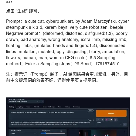
后，
点击 "生成" 即可：
Prompt：a cute cat, cyberpunk art, by Adam Marczyński, cyber
steampunk 8 k 3 d, kerem beyit, very cute robot zen, beeple |
Negative prompt：(deformed, distorted, disfigured:1.3), poorly
drawn, bad anatomy, wrong anatomy, extra limb, missing limb,
floating limbs, (mutated hands and fingers:1.4), disconnected
limbs, mutation, mutated, ugly, disgusting, blurry, amputation,
flowers, human, man, woman CFG scale：6.5 Sampling
method：Euler a Sampling steps：26 Seed：1791574510
注：提示词（Prompt）越多，AI 绘图结果会更加精准，另外，目
前中文提示词的效果不好，还得使用英文提示词。