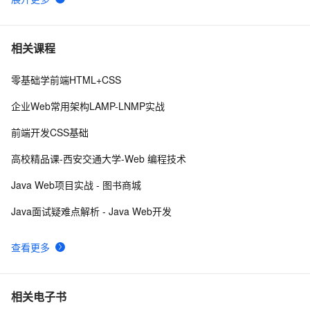
使用CSS实现 图片帧动画 与 曲线运动
6
6
DIV+CSS中的滤镜和模糊
572
7
相关课程
零基础学前端HTML+CSS
揭秘CSS布局神器：vw/vh、rem、%与px大PK，掌握它
6
8
们，让你的网页设计秒变高大上，面试难题迎刃而解！
企业Web常用架构LAMP-LNMP实战
CSS Content 属性妙用
353
9
前端开发CSS基础
网页标准化:CSS代码缩写精简实例
7
10
高校精品课-西安交通大学-Web 编程技术
Java Web项目实战 - 图书商城
Java面试疑难点解析 - Java Web开发
查看更多
相关电子书