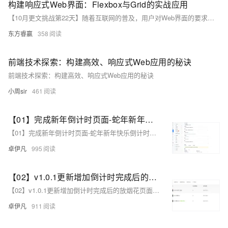
构建响应式Web界面：Flexbox与Grid的实战应用
【10月更文挑战第22天】随着互联网的普及，用户对Web界面的要求越来越高，不仅需要美观，还要具备良好的响应性和兼容性。为了满足这些需求，Web开发者需要掌握一些高级的布局技术。Flexbox和Grid是现代Web布局的两大法宝，它们分别由CSS3和HTML5引入，能够帮助开发者构建出更加灵活和易于维护的响应式Web界面。本文将深入探讨Flexbox和Grid的实战应用，并通过具体实例来展示它们在构建响应式Web界面中的强大能力。
东方睿赢
358
前端技术探索：构建高效、响应式Web应用的秘诀
前端技术探索：构建高效、响应式Web应用的秘诀
小周sir
461
【01】完成新年倒计时页面-蛇年新年快乐倒计时领取礼物放烟花html代码优雅草科技央千澈写采用html5+div+CSS+JavaScript-优雅草卓伊凡-做一条关于新年的代码分享给你们-为了C站的分拼一下子
【01】完成新年倒计时页面-蛇年新年快乐倒计时领取礼物放烟花html代码优雅草科技央千澈写采用html5+div+CSS+JavaScript-优雅草卓伊凡-做一条关于新年的代码分享给你们-为了C站的分拼一下子
卓伊凡
995
【02】v1.0.1更新增加倒计时完成后的放烟花页面-优化播放器-优化结构目录-蛇年新年快乐倒计时领取礼物放烟花html代码优雅草科技央千澈写采用html5+div+CSS+JavaScript-优雅草卓伊凡-做一条关于新年的代码分享给你们-为了C站的分拼一下子
【02】v1.0.1更新增加倒计时完成后的放烟花页面-优化播放器-优化结构目录-蛇年新年快乐倒计时领取礼物放烟花html代码优雅草科技央千澈写采用html5+div+CSS+JavaScript-优雅草卓伊凡-做一条关于新年的代码分享给你们-为了C站的分拼一下子
卓伊凡
911