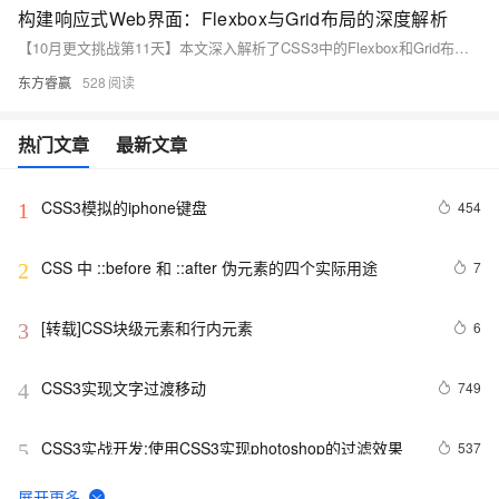
构建响应式Web界面：Flexbox与Grid布局的深度解析
【10月更文挑战第11天】本文深入解析了CSS3中的Flexbox和Grid布局，探讨了它们的特点、应用场景及使用方法。Flexbox适用于一维布局，如导航栏；Grid布局则适用于二维布局，如复杂网格。通过示例代码和核心属性介绍，帮助开发者灵活构建响应式Web界面。
东方睿赢
528
热门文章
最新文章
CSS3模拟的iphone键盘
454
1
CSS 中 ::before 和 ::after 伪元素的四个实际用途
7
2
[转载]CSS块级元素和行内元素
6
3
CSS3实现文字过渡移动
749
4
CSS3实战开发:使用CSS3实现photoshop的过滤效果
537
5