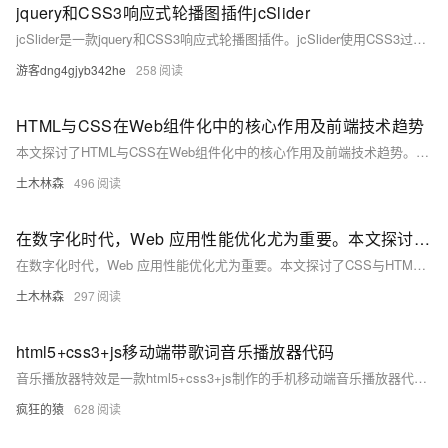
jquery和CSS3响应式轮播图插件jcSlider
jcSlider是一款jquery和CSS3响应式轮播图插件。jcSlider使用CSS3过渡动画，它可以和animate.css完美结合，生成60多种轮播图过渡动画效果。
游客dng4gjyb342he
258
HTML与CSS在Web组件化中的核心作用及前端技术趋势
本文探讨了HTML与CSS在Web组件化中的核心作用及前端技术趋势。从结构定义、语义化到样式封装与布局控制，两者不仅提升了代码复用率和可维护性，还通过响应式设计、动态样式等技术增强了用户体验。面对兼容性、代码复杂度等挑战，文章提出了相应的解决策略，强调了持续创新的重要性，旨在构建高效、灵活的Web应用。
土木林森
496
在数字化时代，Web 应用性能优化尤为重要。本文探讨了CSS与HTML在提升Web性能中的关键作用及未来趋势
在数字化时代，Web 应用性能优化尤为重要。本文探讨了CSS与HTML在提升Web性能中的关键作用及未来趋势，包括样式表优化、DOM操作减少、图像优化等技术，并分析了电商网站的具体案例，强调了技术演进对Web性能的深远影响。
土木林森
297
html5+css3+js移动端带歌词音乐播放器代码
音乐播放器特效是一款html5+css3+js制作的手机移动端音乐播放器代码，带歌词显示。包括支持单曲循环，歌词显示，歌曲搜索，音量控制，列表循环等功能。利用json获取音乐歌单和歌词，基于html5 audio属性手机音乐播放器代码。
疯狂的猿
628