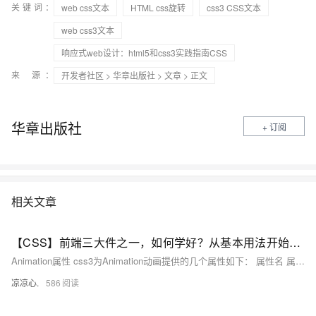
关键词：
web css文本
HTML css旋转
css3 CSS文本
web css3文本
响应式web设计：html5和css3实践指南CSS
来 源：
开发者社区
>
华章出版社
>
文章
> 正文
华章出版社
+ 订阅
相关文章
【CSS】前端三大件之一，如何学好？从基本用法开始吧！（九）：强势分析Animation动画各类参数；从播放时间、播放方式、播放次数、播放方向、播放状态等多个方面，完全了解CSS3 Animation
Animation属性 css3为Animation动画提供的几个属性如下： 属性名 属性值 animation-name 指定动画名称，该属性指定一个已有的关键帧定义。 animation-duration 指定动画持续时间。 animation-timing-funtion 指定动画变化速度。 animation-delay 指定动画延迟多长时间才开始执行。 animation-iteration-count 指定动画的循环执行次数。 animation：这是一个复合属性。
凉凉心.
586