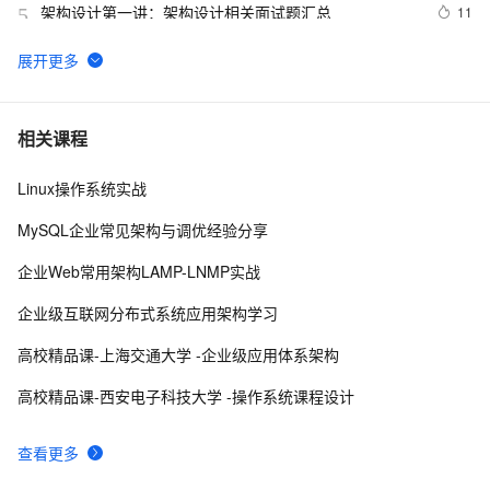
架构设计第一讲：架构设计相关面试题汇总
11
5
基于 Serverless 架构的 CI/CD 框架：Serverless-cd
3
6
基于 Serverless 架构的头像漫画风处理小程序
5
7
相关课程
Linux操作系统实战
划重点｜云栖大会「AI 原生应用架构论坛」看点梳理
18
8
MySQL企业常见架构与调优经验分享
LLM主要类别架构（二）
5
9
企业Web常用架构LAMP-LNMP实战
jQuery技术内幕：深入解析jQuery架构设计与实现原理.  
9
10
企业级互联网分布式系统应用架构学习
3.2　选择器表达式
高校精品课-上海交通大学 -企业级应用体系架构
高校精品课-西安电子科技大学 -操作系统课程设计
查看更多