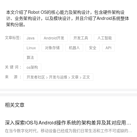
本文介绍了Robot OS的核心能力及架构设计，包含硬件架构设
计、业务架构设计，以及模块设计，并且介绍了Android系统整体
架构分层。
文章标签：
Java
Android开发
开发工具
人工智能
Linux
对象存储
机器人
安全
API
算法
关键词：
os架构
来 源：
开发者社区
>
开发与运维
>
文章
> 正文
相关文章
深入探索iOS与Android操作系统的架构差异及其对应用开发的影响
在当今数字化时代，移动设备已经成为我们日常生活和工作不可或缺的一部分。其中，iOS和Android作为全球最流行的两大移动操作系统，各自拥有独特的系统架构和设计理念。本文将深入探讨iOS与Android的系统架构差异，并分析这些差异如何影响应用开发者的开发策略和用户体验设计。通过对两者的比较，我们可以更好地理解它们各自的优势和局限性，从而为开发者提供有价值的见解，帮助他们在这两个平台上开发出更高效、更符合用户需求的应用。