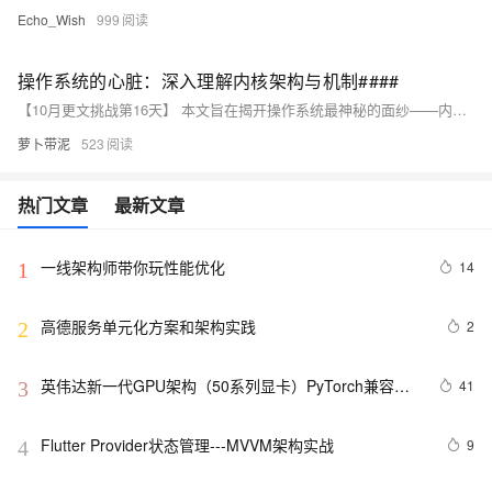
Echo_Wish
999
操作系统的心脏：深入理解内核架构与机制####
【10月更文挑战第16天】 本文旨在揭开操作系统最神秘的面纱——内核，通过剖析其架构设计与关键机制，引领读者一窥究竟。在这篇探索之旅中，我们将深入浅出地讨论内核的基本构成、进程管理的智慧、内存分配的策略，以及那至关重要的系统调用接口，揭示它们是如何协同工作，支撑起现代计算机系统的高效运行。这既是一次技术的深潜，也是对“看不见的手”调控数字世界的深刻理解。 ####
萝卜带泥
523
热门文章
最新文章
一线架构师带你玩性能优化
14
1
高德服务单元化方案和架构实践
2
2
英伟达新一代GPU架构（50系列显卡）PyTorch兼容性
41
3
解决方案
Flutter Provider状态管理---MVVM架构实战
9
4