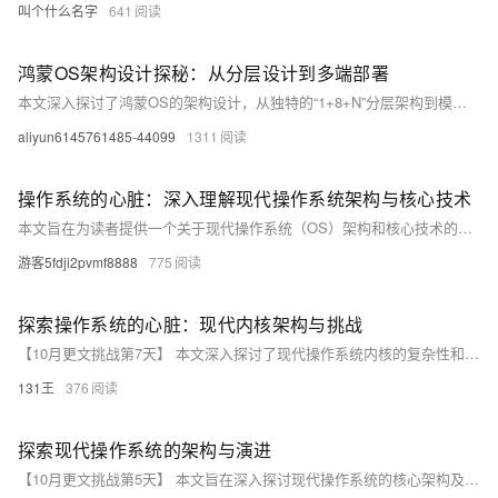
叫个什么名字
641
鸿蒙OS架构设计探秘：从分层设计到多端部署
本文深入探讨了鸿蒙OS的架构设计，从独特的“1+8+N”分层架构到模块化设计，再到智慧分发和多端部署能力。分层架构让系统更灵活，模块化设计通过Ability机制实现跨设备一致性，智慧分发优化资源调度，多端部署提升开发效率。作者结合实际代码示例，分享了开发中的实践经验，并指出生态建设是未来的关键挑战。作为国产操作系统的代表，鸿蒙的发展值得每一位开发者关注与支持。
aliyun6145761485-44099
1311
操作系统的心脏：深入理解现代操作系统架构与核心技术
本文旨在为读者提供一个关于现代操作系统（OS）架构和核心技术的全面概述。通过分析OS的主要组件、功能以及它们如何协同工作，本文揭示了操作系统在计算机系统中的核心地位及其复杂性。我们将探讨进程管理、内存管理、文件系统和输入/输出（I/O）等关键技术，并讨论它们对系统性能的影响。此外，本文还将涵盖一些最新的操作系统趋势和技术，如云计算、虚拟化和物联网（IoT）。通过阅读本文，读者将获得对操作系统内部运作方式的深刻理解，这对于软件开发人员、IT专业人士以及对计算机科学感兴趣的任何人来说都是宝贵的知识。
游客5fdji2pvmf8888
775
探索操作系统的心脏：现代内核架构与挑战
【10月更文挑战第7天】 本文深入探讨了现代操作系统内核的复杂性和功能性，从微观角度剖析了内核在系统运行中的核心作用及其面临的主要技术挑战。通过浅显易懂的语言解释专业概念，旨在为读者提供一个关于操作系统内核的全面视角。
131王
376
探索现代操作系统的架构与演进
【10月更文挑战第5天】 本文旨在深入探讨现代操作系统的核心架构及其在技术演进中的变革。通过对操作系统的基本概念、关键组成部分以及它们如何相互协作的分析，为读者提供一个全面且易于理解的视角。同时，本文还将回顾操作系统从单任务到多任务、从单用户到多用户的发展过程，并展望未来可能的技术趋势。