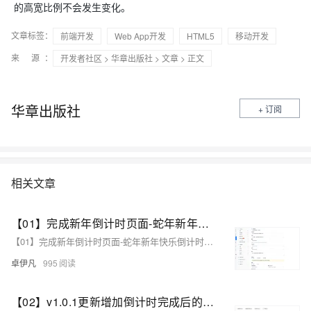
的高宽比例不会发生变化。
文章标签：
前端开发
Web App开发
HTML5
移动开发
来 源：
开发者社区
>
华章出版社
>
文章
> 正文
华章出版社
+ 订阅
相关文章
【01】完成新年倒计时页面-蛇年新年快乐倒计时领取礼物放烟花html代码优雅草科技央千澈写采用html5+div+CSS+JavaScript-优雅草卓伊凡-做一条关于新年的代码分享给你们-为了C站的分拼一下子
【01】完成新年倒计时页面-蛇年新年快乐倒计时领取礼物放烟花html代码优雅草科技央千澈写采用html5+div+CSS+JavaScript-优雅草卓伊凡-做一条关于新年的代码分享给你们-为了C站的分拼一下子
卓伊凡
995
【02】v1.0.1更新增加倒计时完成后的放烟花页面-优化播放器-优化结构目录-蛇年新年快乐倒计时领取礼物放烟花html代码优雅草科技央千澈写采用html5+div+CSS+JavaScript-优雅草卓伊凡-做一条关于新年的代码分享给你们-为了C站的分拼一下子