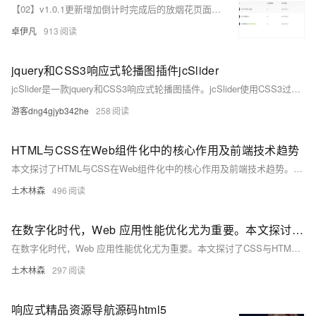
【02】v1.0.1更新增加倒计时完成后的放烟花页面-优化播放器-优化结构目录-蛇年新年快乐倒计时领取礼物放烟花html代码优雅草科技央千澈写采用html5+div+CSS+JavaScript-优雅草卓伊凡-做一条关于新年的代码分享给你们-为了C站的分拼一下子
卓伊凡
913
jquery和CSS3响应式轮播图插件jcSlider
jcSlider是一款jquery和CSS3响应式轮播图插件。jcSlider使用CSS3过渡动画，它可以和animate.css完美结合，生成60多种轮播图过渡动画效果。
游客dng4gjyb342he
258
HTML与CSS在Web组件化中的核心作用及前端技术趋势
本文探讨了HTML与CSS在Web组件化中的核心作用及前端技术趋势。从结构定义、语义化到样式封装与布局控制，两者不仅提升了代码复用率和可维护性，还通过响应式设计、动态样式等技术增强了用户体验。面对兼容性、代码复杂度等挑战，文章提出了相应的解决策略，强调了持续创新的重要性，旨在构建高效、灵活的Web应用。
土木林森
496
在数字化时代，Web 应用性能优化尤为重要。本文探讨了CSS与HTML在提升Web性能中的关键作用及未来趋势
在数字化时代，Web 应用性能优化尤为重要。本文探讨了CSS与HTML在提升Web性能中的关键作用及未来趋势，包括样式表优化、DOM操作减少、图像优化等技术，并分析了电商网站的具体案例，强调了技术演进对Web性能的深远影响。
土木林森
297
响应式精品资源导航源码html5