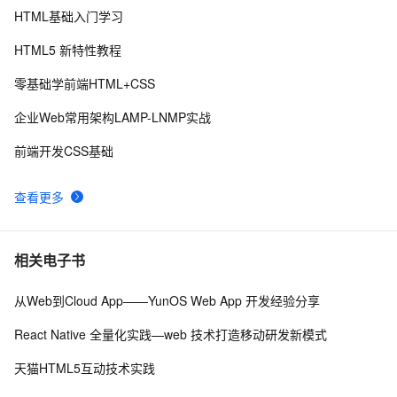
们，让你的网页设计秒变高大上，面试难题迎刃而解！
HTML基础入门学习
CSS Content 属性妙用
354
9
HTML5 新特性教程
CSS重构：样式表性能调优
699
10
零基础学前端HTML+CSS
企业Web常用架构LAMP-LNMP实战
前端开发CSS基础
查看更多
相关电子书
从Web到Cloud App——YunOS Web App 开发经验分享
React Native 全量化实践—web 技术打造移动研发新模式
天猫HTML5互动技术实践