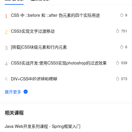
CSS 中 ::before 和 ::after 伪元素的四个实际用途
9
1
CSS3实现文字过渡移动
751
2
[转载]CSS块级元素和行内元素
6
3
CSS3实战开发:使用CSS3实现photoshop的过滤效果
539
4
DIV+CSS中的滤镜和模糊
573
5
使用CSS实现 图片帧动画 与 曲线运动
9
6
CSS中如何实现DIV居中
658
7
相关课程
Java Web开发系列课程 - Spring框架入门
揭秘CSS布局神器：vw/vh、rem、%与px大PK，掌握它
6
8