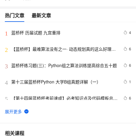
热门文章
最新文章
蓝桥杯 历届试题 九宫重排
4
1
【蓝桥杯】最难算法没有之一· 动态规划真的这么好理
6
2
解？
蓝桥杯练习题(三)：Python组之算法训练提高综合五十题
6
3
第十三届蓝桥杯Python 大学B组真题详解（一）
1
4
【第十四届蓝桥杯考前速成】必考知识点及代码模板总
6
5
结，看完至少多拿50分
【蓝桥杯历年真题合集】蓝桥杯2022初赛
34
6
第十三届蓝桥杯Python B组国赛题解（二）
2
7
相关课程