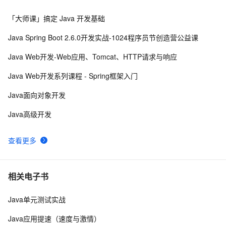
「大师课」搞定 Java 开发基础
蓝桥杯之单片机学习（十五）——DS18B20的基本应用
1
8
Java Spring Boot 2.6.0开发实战-1024程序员节创造营公益课
2019第十届蓝桥杯大赛青少年创意编程省赛C++组试题解
2
9
Java Web开发-Web应用、Tomcat、HTTP请求与响应
析
【第十四届蓝桥杯】第三期官方校内模拟赛B组C++题解
3
10
Java Web开发系列课程 - Spring框架入门
（已修正完毕，均可AC100%）
Java面向对象开发
Java高级开发
查看更多
相关电子书
Java单元测试实战
Java应用提速（速度与激情）