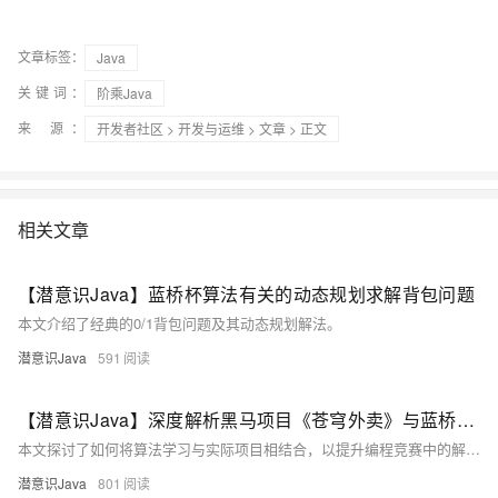
文章标签：
Java
关键词：
阶乘Java
来 源：
开发者社区
>
开发与运维
>
文章
> 正文
相关文章
【潜意识Java】蓝桥杯算法有关的动态规划求解背包问题
本文介绍了经典的0/1背包问题及其动态规划解法。
潜意识Java
591
【潜意识Java】深度解析黑马项目《苍穹外卖》与蓝桥杯算法的结合问题
本文探讨了如何将算法学习与实际项目相结合，以提升编程竞赛中的解题能力。通过《苍穹外卖》项目，介绍了订单配送路径规划（基于动态规划解决旅行商问题）和商品推荐系统（基于贪心算法）。这些实例不仅展示了算法在实际业务中的应用，还帮助读者更好地准备蓝桥杯等编程竞赛。结合具体代码实现和解析，文章详细说明了如何运用算法优化项目功能，提高解决问题的能力。
潜意识Java
801