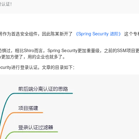
Deepseek-v4-pro
HappyHors
登录认证！
同享
万小智 AI 建站低至 15元/月
Qoder CN
AI 短剧/漫剧
云原生数据库 
快递物流查询
WordPress
成为服务伙
高校合作
点，立即开启云上创新
覆盖公网/内网、递归/权威、移动APP等全场景解析服务
送.CN域名，送备案服务码
基于千问大模型等，支持代码智能生成、研发智能问答
AI助力短剧
态智能体模型
旗舰 MoE 大模型，百万上下文与顶尖推理能力
图生视频，流
Ubuntu
服务生态伙伴
云工开物
企业应用
Works
Night Plan 支持 Qwen 3.8-Max
云原生大数据计算服务 MaxCompute
AI 办公
容器服务 Kub
NEW
GLM-5.2
Wan2.7-T
Red Hat
30+ 款产品免费体验
Data Agent 驱动的一站式 Data+AI 开发治理平台
夜间 5 折，Qwen/Meoo/TokenPlan 客户专享
面向分析的企业级SaaS模式云数据仓库
AI智能应用
提供一站式管
科研合作
ty则将作为首选安全组件，因此陈某新开了
《Spring Security 进阶》
这个专
视觉 Coding、空间感知、多模态思考等全面升级
1M上下文，专为长程任务能力而生
ERP
堂（旗舰版）
SUSE
智能客服
CRM
防护产品
2个月
自动承接线索
惧过，相比Shiro而言，Spring Security更加重量级，之前的SSM项
建站小程序
ecurity更加方便了，用的企业也就多了。
OA 办公系统
AI 应用构建
大模型原生
curity进行登录认证。文章的目录如下：
力提升
财税管理
模板建站
Qoder
大模型服务平台百炼-应用模版
HOT
NEW
面向真实软件
个人版上线、团队版降价；千问3.8-Max首发发尝鲜
丰富多元化的应用模版和解决方案
400电话
定制建站
万有无界
大模型服务平台百炼-智能体
方案
广告营销
模板小程序
的模型效果
灵活可视化地构建企业级 Agent
定制小程序
秒悟
人工智能平台 PAI
APP 开发
云端极速 AI 
新一代 AI 视频生成模型，深度适配广告营销等场景
AI Native 的算法工程平台，一站式完成建模、训练、推理服务部署
建站系统