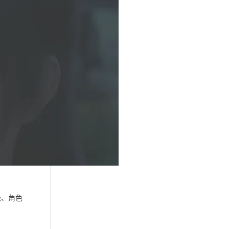
表
、
角色