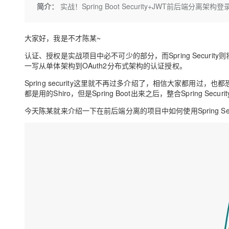
存储
天池大赛
Qwen3.7-Plus
简介：
实战！Spring Boot Security+JWT前后端分离架构
云解析DNS
解决方案免费试用 新老
电子合同
最高领取价值200元试用
能看、能想、能动手的多模
安全
网络与CDN
AI 算法大赛
畅捷通
大家好，我是不才陈某~
大数据开发治理平台 Data
AI 产品 免费试用
网络
安全
云开发大赛
Qwen3-VL-Plus
Tableau 订阅
1亿+ 大模型 tokens 和 
认证、授权是实战项目中必不可少的部分，而Spring Securi
可观测
入门学习赛
中间件
AI空中课堂在线直播课
一写从单体架构到
OAuth2
分布式架构的认证授权。
云防火墙
140+云产品 免费试用
上云与迁云
云原生的云上边界网络安全
产品新客免费试用，最长1
Spring security这里就不再过多介绍了，相信大家都用过，也都恐
数据库
生态解决方案
都是用的Shiro，但是Spring Boot出来之后，整合Spring S
大模型服务
企业出海
大模型ACA认证体验
大数据计算
今天陈某就来介绍一下在前后端分离的项目中如何使用Spring Se
助力企业全员 AI 认知与能
行业生态解决方案
千问AI平台-Token Plan
政企业务
媒体服务
开发者生态解决方案
企业服务与云通信
千问AI平台-模型体验
AI 开发和 AI 应用解决
在线体验全尺寸、多种模态
域名与网站
Happy 系列大模型
终端用户计算
Serverless
开发工具