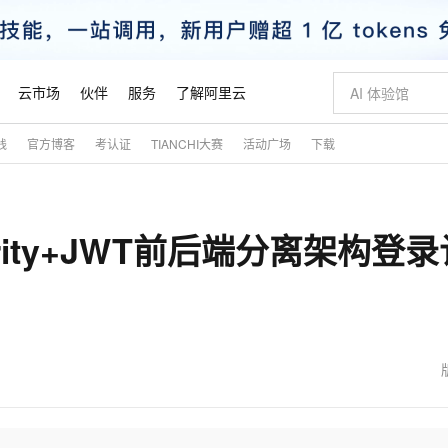
云市场
伙伴
服务
了解阿里云
践
官方博客
考认证
TIANCHI大赛
活动广场
下载
AI 特惠
数据与 API
成为产品伙伴
企业增值服务
最佳实践
价格计算器
AI 场景体
基础软件
产品伙伴合
阿里云认证
市场活动
配置报价
大模型
自助选配和估算价格
步到位
智启 AI 普惠权益
产品生态集成认证中心
企业支持计划
云上春晚
域名与网站
Qwen Audio：打造专属 AI 语音助手
千问官方 MaaS 平台，为开发者和 Agent 而生，新用户赠送 1 亿 + tokens 额度
一句话生成原生
AI Coding
阿里云Maa
2026 阿里云
云服务器 E
为企业打
数据集
Windows
大模型认证
模型
NEW
NEW
ecurity+JWT前后端分离架构登
格式还原
值低价云产品抢先购
至高享 1亿+免费 tokens，加速 Al 应用落地
提供智能易用的域名与建站服务
Qwen-Audio-3.0-Realtime 端到端实时语音角色扮演
输入一句话想法,
智能编程，一键
安全可靠、
产品生态伙伴
专家技术服务
云上奥运之旅
弹性计算合作
阿里云中企出
手机三要素
宝塔 Linux
全部认证
价格优势
开源旗舰模型
即刻拥有 DeepSeek-V4-Pro
阿里云 OPC 创新助力计划
千问大模型
一键部署幻兽
AI 电商营销
对象存储 O
大模型
产品生态伙伴工作台
企业增值服务台
云栖战略参考
云存储合作计
云栖大会
身份实名认证
CentOS
训练营
推动算力普惠，释放技术红利
最高返9万
真正可用的 1M 上下文,一次完成代码全链路开发
快速构建应用程序和网站，即刻迈出上云第一步
轻松解锁专属 DeepSeek-V4-Pro
至高百万元 Token 补贴，加速一人公司成长
多元化、高性能、安全可靠的大模型服务
一键购买专属
从图文生成到
云上的中国
数据库合作计
活动全景
短信
Docker
图片和
自进化智能体
5 分钟轻松部署专属 QwenPaw
Token Plan 模型订阅计划
数字证书管理服务（原SSL证书）
高效搭建 AI
AI 广告创作
无影云电脑
企业成长
NEW
HOT
信息公告
看见新力量
云网络合作计
OCR 文字识别
JAVA
越聪明
证享300元代金券
全托管，含MySQL、PostgreSQL、SQL Server、MariaDB多引擎
Qwen3.8-Max 首发尝鲜，限时加量 10 倍，夜间低至2折
实现全站HTTPS，呈现可信的WEB访问
从聊天伙伴进化为能主动干活的本地数字员工
图文、视频一
随时随地安
魔搭 Mode
Kimi-K3
HappyHors
NEW
loud
服务实践
官网公告
金融模力时刻
Salesforce O
版
发票查验
全能环境
Claude Code + GStack 打造工程团队
千问办公，限时限量积分加倍
Qoder
低代码高效构
AI 建站
短信服务
型
NEW
作计划
Kimi 最新旗舰模型，长程编程与推理利器
让文字生成流
计划
创新中心
魔搭 ModelSc
健康状态
理服务
让AI从“聊天伙伴”进化为能干活的“数字员工”
安装技能 GStack，拥有专属 AI 工程团队
你的AI工作搭子，覆盖日常办公高频场景
面向真实软件的智能体编程平台
0 代码专业建
客户案例
天气预报查询
操作系统
态合作计划