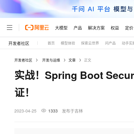
大模型
产品
解决方案
权益
定价
开发者社区
首页
模型体验
探索云世界
问产品
动手实
大模型
产品
解决方案
权益
定价
云市场
伙伴
服务
了解阿里云
精选产品
精选解决方案
普惠上云
产品定价
精选商城
成为销售伙伴
售前咨询
为什么选择阿里云
千问AI平台
开发者社区
开发与运维
文章
正文
了解云产品的定价详情
大模型服务平台百炼
睿译宝，AI翻译排版一
普惠上云 官方力荐
分销伙伴
在线服务
网站建设
什么是云计算
大
实战！Spring Boot S
大模型服务与应用平台
上传文档即自动完成翻译和
云服务器38元/年起，超
咨询伙伴
多端小程序
技术领先
云上成本管理
售后服务
轻量应用服务器
GLM-5.2：长任务时代
官方推荐返现计划
大模型
精选产品
精选解决方案
Salesforce 国际版订阅
稳定可靠
证！
管理和优化成本
推荐新用户得奖励，单订单
销售伙伴合作计划
自助服务
友盟天域
安全合规
人工智能与机器学习
AI
文本生成
云数据库 RDS
Hermes Agent，打造
云工开物
无影生态合作计划
在线服务
观测云
分析师报告
自主进化，持久记忆，越用
高校专属算力普惠，学生认
计算
互联网应用开发
2023-04-25
1333
发布于吉林
Qwen3.8-Max
HOT
Salesforce On Alibaba C
工单服务
Tuya 物联网平台阿里云
研究报告与白皮书
人工智能平台 PAI
快速拥有专属 OpenClaw
大模
Consulting Partner 合
大数据
容器
智能体时代全能旗舰模型
免费试用
短信专区
一站式AI开发、训练和推
蓝凌 OA
AI 大模型销售与服务生
现代化应用