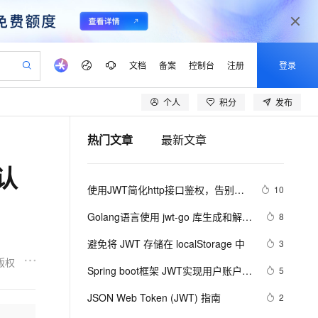
文档
备案
控制台
注册
登录
个人
积分
发布
验
作计划
器
AI 活动
专业服务
服务伙伴合作计划
开发者社区
加入我们
产品动态
服务平台百炼
阿里云 OPC 创新助力计划
热门文章
最新文章
一站式生成采购清单，支持单品或批量购买
可编辑精美 PPT 文稿
S产品伙伴计划（繁花）
峰会
CS
造的大模型服务与应用开发平台
Agency Agents：拥有专属领域专家
AI 生产力先锋
Al MaaS 服务伙伴赋能合作
域名
博文
Careers
至高可申请百万元
Qwen3.8-Max 模型上线
录认
 轻松生成专业的 PPT
开启高性价比 AI 编程新体验
弹性可伸缩的云计算服务
先锋实践拓展 AI 生产力的边界
多领域专家智能体,一键组建 AI 虚拟交付团队
Token 补贴，五大权
计划
海大会
伙伴信用分合作计划
商标
问答
社会招聘
使用JWT简化http接口鉴权，告别烦
10
益加速 OPC 成功
帕鲁游戏服务器
SS
HappyHorse 打造一站式影视创作平台
飞天发布时刻
HOT
Open Search 向量检索版支
划
备案
电子书
校园招聘
人的加密、解密代码吧
联机服务器，轻松开启游戏
视频创作，一键激活电商全链路生产力
稳定、安全、高性价比、高性能的云存储服务
所见，即是所愿
持视频检索 Pipeline 功能
可视化编排打通从文字构思到成片全链路闭环
更多支持
Golang语言使用 jwt-go 库生成和解析 
8
划
公司注册
镜像站
视频生成
语音识别与合成
token
 智能体与工作流应用
漫剧工坊：一站式动画创作平台
AI 实训营
应用身份服务 (IDaaS)
避免将 JWT 存储在 localStorage 中
3
合作伙伴培训与认证
划
上云迁移
站生成，高效打造优质广告素材
全接入的云上超级电脑
通过阿里云百炼高效搭建AI应用,助力高效开发
快速生产连贯的高质量长漫剧
从基础到进阶，Agent 创客手把手教你
OpenClaw 管理能力上线
版权
lScope
我要反馈
e-1.1-T2V
Qwen3-TTS-Flash
Spring boot框架 JWT实现用户账户密
5
查询合作伙伴
n Alibaba Cloud ISV 合作
代维服务
建企业门户网站
10 分钟搭建微信、支付宝小程序
MaxCompute MaxFrame 提
码登录验证
畅细腻的高质量视频
离线语音合成大模型，多语言方言自适应，低延迟高稳定
创新加速
JSON Web Token (JWT) 指南
ope
登录合作伙伴管理后台
2
我要建议
站，无忧落地极速上线
以可视化方式快速构建移动和 PC 门户网站
国内短信简单易用，安全可靠，秒级触达，全球覆盖200+国家和地区。
高效部署网站，快速应用到小程序
供自动弹性内存功能