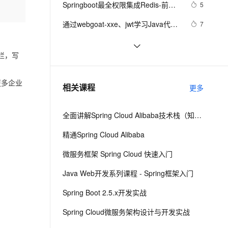
安全
Springboot最全权限集成Redis-前后
我要投诉
e-1.1-I2V
Cosyvoice-V3-Flash
5
PolarDB
上云场景组合购
Milvus 弹性伸缩功能新增节
伴
端分离-springsecurity-jwt-Token
漫剧创作，剧本、分镜、视频高效生成
100%兼容MySQL、PostgreSQL，兼容Oracle，支持集中和分布式
覆盖90%+业务场景，专享组合折扣价
点支持范围
畅自然，细节丰富
高表现力语音合成大模型，语音克隆听感自然
VPN
通过webgoat-xxe、jwt学习Java代码
7
审计
ernetes 版 ACK
云聚AI 严选权益
AI 原生数据库服务发布
SSL 证书
Lua识别Jwt令牌业务
7
2V
Fun-ASR
，一键激活高效办公新体验
理容器应用的 K8s 服务
精选AI产品，从模型到应用全链提效
Agent 数据网关
栏，写
文戏情感细腻自然，动作戏激烈拳拳到肉，实现更强表演能力
支持中英文自由切换，具备更强的噪声鲁棒性
堡垒机
【万字长文】微服务整合Shiro+Jwt，
9
AI 用量加速计划
云原生数据库 PolarDB
源码分析鉴权实战
防火墙
、识别商机，让客服更高效、服务更出色。
JWT、 超详细、分析、token、鉴
新老同享，达量后返
Agentic Database 发布
目更多企业
3
相关课程
更多
权、组成、优势    下
主机安全
应用
全面讲解Spring Cloud Alibaba技术栈（知识精讲+项目实战）第四阶段
千问办公
NEW
AI 应用及服务市场
的智能体编程平台
一站式AI生产力平台
精通Spring Cloud Alibaba
AI 应用
伶鹊
微服务框架 Spring Cloud 快速入门
企业级人与Agent协作平台，接入和调度多个数字员工
智能客服平台，对话机器人、对话分析、智能外呼
大模型
Java Web开发系列课程 - Spring框架入门
大模型服务平台百炼 - 全妙
自然语言处理
Spring Boot 2.5.x开发实战
应用创作平台
多模态内容创作工具，已接入 DeepSeek
数据标注
Spring Cloud微服务架构设计与开发实战
机器学习