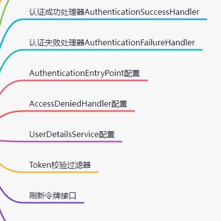
AI 应用
10分钟微调：让0.6B模型媲美235B模
多模态数据信
型
依托云原生高可用架构,实现Dify私有化部署
用1%尺寸在特定领域达到大模型90%以上效果
一个 AI 助手
超强辅助，Bol
即刻拥有 DeepSeek-R1 满血版
在企业官网、通讯软件中为客户提供 AI 客服
多种方案随心选，轻松解锁专属 DeepSeek