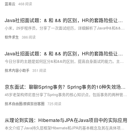
蓝易云
468
Java社招面试题：& 和 && 的区别，HR的套路险些让我翻车！
小米，29岁程序员，分享了一次面试经历，详细解析了Java中&和&&的区别及应用场景，展示了扎实的基础知识和良好的应变能力，最终成功获得Offer。
软件求生
386
Java社招面试题：& 和 && 的区别，HR的套路险些让我翻车！
今日分享的主题是如何区分&和&&的区别，提高自身面试的能力。主要分为以下四部分。 1、自我面试经历 2、&amp和&amp&amp的不同之处 3、&对&&的不同用回答逻辑解释 4、彩蛋
技术内容小助手
351
京东面试：聊聊Spring事务？Spring事务的10种失效场景？加入型传播和嵌套型传播有什么区别？
45岁老架构师尼恩分享了Spring事务的核心知识点，包括事务的两种管理方式（编程式和声明式）、@Transactional注解的五大属性（transactionManager、propagation、isolation、timeout、readOnly、rollbackFor）、事务的七种传播行为、事务隔离级别及其与数据库隔离级别的关系，以及Spring事务的10种失效场景。尼恩还强调了面试中如何给出高质量答案，推荐阅读《尼恩Java面试宝典PDF》以提升面试表现。更多技术资料可在公众号【技术自由圈】获取。
技术自由圈/原疯狂创客圈
725
从理论到实践：Hibernate与JPA在Java项目中的实际应用
本文介绍了Java持久层框架Hibernate和JPA的基本概念及其在具体项目中的应用。通过一个在线书店系统的实例，展示了如何使用@Entity注解定义实体类、通过Spring Data JPA定义仓库接口、在服务层调用方法进行数据库操作，以及使用JPQL编写自定义查询和管理事务。这些技术不仅简化了数据库操作，还显著提升了开发效率。