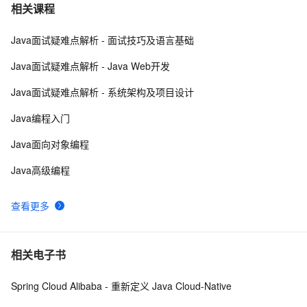
10年Java面试总结：Java程序员面试必备的面试技巧
5
7
相关课程
Java面试疑难点解析 - 面试技巧及语言基础
Google 历年笔试面试30题
9
8
Java面试疑难点解析 - Java Web开发
【Spring Boot自动装配原理详解与常见面试题】—— 每
7
9
Java面试疑难点解析 - 系统架构及项目设计
天一点小知识（下）
给面试官上一课：HTTPS是先进行TCP三次握手，再进
15
10
Java编程入门
行TLS四次握手
Java面向对象编程
Java高级编程
查看更多
相关电子书
Spring Cloud Alibaba - 重新定义 Java Cloud-Native