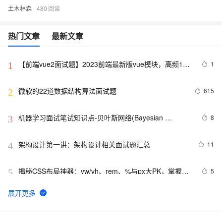
土木林森
480
热门文章
最新文章
【前端vue2面试题】2023前端最新版vue模块，高频17
1
1
问(上)
微软的22道数据结构算法面试题
615
2
机器学习面试笔试知识点-贝叶斯网络(Bayesian 
8
3
Network) 、马尔科夫(Markov) 和主题模型(T M)1
架构设计第一讲：架构设计相关面试题汇总
11
4
揭秘CSS布局神器：vw/vh、rem、%与px大PK，掌握它
5
5
们，让你的网页设计秒变高大上，面试难题迎刃而解！
Python深度学习面试：CNN、RNN与Transformer详解
12
6