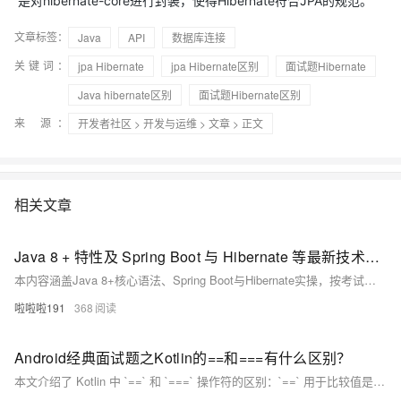
是对hibernate-core进行封装，使得Hibernate符合JPA的规范。
文章标签：
Java
API
数据库连接
关键词：
jpa Hibernate
jpa Hibernate区别
面试题Hibernate
Java hibernate区别
面试题Hibernate区别
来 源：
开发者社区
>
开发与运维
>
文章
> 正文
相关文章
Java 8 + 特性及 Spring Boot 与 Hibernate 等最新技术的实操内容详解
本内容涵盖Java 8+核心语法、Spring Boot与Hibernate实操，按考试考点分类整理，含技术详解与代码示例，助力掌握最新Java技术与应用。
啦啦啦191
368
Android经典面试题之Kotlin的==和===有什么区别？
本文介绍了 Kotlin 中 `==` 和 `===` 操作符的区别：`==` 用于比较值是否相等，而 `===` 用于检查对象身份。对于基本类型，两者行为相似；对于对象引用，`==` 比较值相等性，`===` 检查引用是否指向同一实例。此外，还列举了其他常用比较操作符及其应用场景。