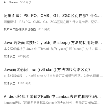
Ant.Dream
556
阿里面试：PS+PO、CMS、G1、ZGC区别在哪？什么是卡表、记忆集、联合表？问懵了，尼恩来一个 图解+秒懂+史上最全的答案
阿里面试：PS+PO、CMS、G1、ZGC区别在哪？什么是卡表、记忆集、联合表？问懵了，尼恩来一个 图解+秒懂+史上最全的答案
技术自由圈/原疯狂创客圈
816
Java 高级面试技巧：yield() 与 sleep() 方法的使用场景和区别
本文详细解析了 Java 中 `Thread` 类的 `yield()` 和 `sleep()` 方法，解释了它们的作用、区别及为什么是静态方法。`yield()` 让当前线程释放 CPU 时间片，给其他同等优先级线程运行机会，但不保证暂停；`sleep()` 则让线程进入休眠状态，指定时间后继续执行。两者都是静态方法，因为它们影响线程调度机制而非单一线程行为。这些知识点在面试中常被提及，掌握它们有助于更好地应对多线程编程问题。
软件求生
703
Java面试必问！run() 和 start() 方法到底有啥区别？
在多线程编程中，run和 start方法常常让开发者感到困惑。为什么调用 start 才能启动线程，而直接调用 run只是普通方法调用？这篇文章将通过一个简单的例子，详细解析这两者的区别，帮助你在面试中脱颖而出，理解多线程背后的机制和原理。
软件求生
1104
Android经典面试题之Kotlin中Lambda表达式和匿名函数的区别
Lambda表达式和匿名函数都是Kotlin中强大的特性，帮助开发者编写简洁而高效的代码。理解它们的区别和适用场景，有助于选择最合适的方式来解决问题。希望本文的详细讲解和示例能够帮助你在Kotlin开发中更好地运用这些特性。