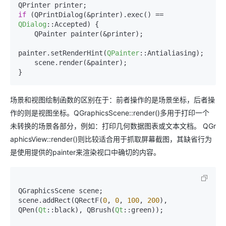
if
 (QPrintDialog(&printer).exec() == 
QDialog
::Accepted) {

    QPainter painter(&printer);

painter.setRenderHint(
QPainter
::Antialiasing);

    scene.render(&painter);

}
场景和视图绘制函数的区别在于：前者操作的是场景坐标，后者操
作的则是视图坐标。QGraphicsScene::render()多用于打印一个
未转换的场景各部分，例如：打印几何数据图表或文本文档。 QGr
aphicsView::render()则比较适合用于抓取屏幕截图，其缺省行为
是使用提供的painter来渲染视口中确切的内容。
QGraphicsScene scene;

scene.addRect(QRectF(
0
, 
0
, 
100
, 
200
), 
QPen(
Qt
::black), QBrush(
Qt
::green));
