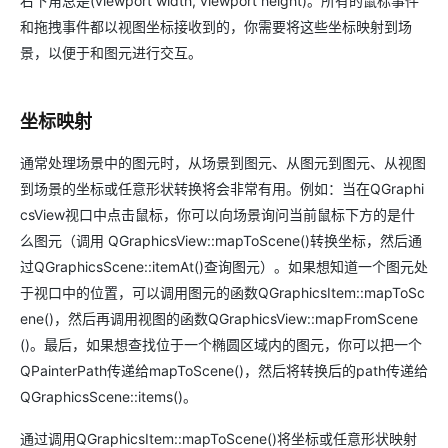
右下角总是(viewport width, viewport height)。所有的鼠标事件
和拖拽事件都以视图坐标接收到的，你需要将这些坐标映射到场
景，以便于和图元进行交互。
坐标映射
通常处理场景中的图元时，从场景到图元、从图元到图元、从视图
到场景的坐标或任意形状转换将会非常有用。例如：当在QGraphi
csView视口中点击鼠标，你可以向场景询问当前鼠标下方的是什
么图元（调用 QGraphicsView::mapToScene()转换坐标，然后通
过QGraphicsScene::itemAt()查询图元）。如果想知道一个图元处
于视口中的位置，可以调用图元的函数QGraphicsItem::mapToSc
ene()，然后再调用视图的函数QGraphicsView::mapFromScene
()。最后，如果想查找位于一个椭圆区域内的图元，你可以把一个
QPainterPath传递给mapToScene()，然后将转换后的path传递给
QGraphicsScene::items()。
通过调用QGraphicsItem::mapToScene()将坐标或任意形状映射