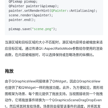
QPixmap pixmap;

QPainter painter(&pixmap);

painter.setRenderHint(
QPainter
::Antialiasing);

scene.render(&painter);

painter.end();

pixmap.save(
"scene.png"
);
当源区域和目标区域的大小不匹配时，源区域内容将会被缩放来适
应目标区域。通过传递Qt::AspectRatioMode参数给你使用的渲染
函数，在内容被缩放时，可以选择保持或忽略场景的纵横比。
拖放
由于QGraphicsView间接继承了QWidget，因此QGraphicsView
也提供了和QWidget一样的拖放功能。此外，为方便起见，图形视
图框架为场景、每个图元提供了拖放支持。当视图接收到一个拖拽
动作，它将拖放事件转换为一个QGraphicsSceneDragDropEven
t，然后将其转发给场景。场景则会接管该事件的调度，并将其发