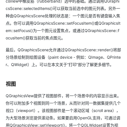
csView中橡皮筋（rubberband）选中的基础。通过调用QGraphi
csScene::selectedItems()可以获取当前选中的图元列表。另外一
种由QGraphicsScene处理的状态是：一个图元是否有键盘输入焦
点。你可以调用QGraphicsScene::setFocusItem()或QGraphicsIt
em::setFocus()为一个图元设置焦点，或通过QGraphicsScene::f
ocusItem()获取当前的焦点图元。
最后，QGraphicsScene允许通过QGraphicsScene::render()将部
分场景绘制到绘图设备（paint device - 例如：QImage、QPrinte
r、QWidget）上。可以在本文关于“打印”部分了解更多细节。
视图
QGraphicsView提供了视图部件，将一个场景中的内容显示出来。
你可以附加多个视图到同一个场景，从而针对同一数据集提供几个
视口（viewport）。该视图部件是一个滚动区域（scroll area），
为大型场景浏览提供滚动条。如果要启用OpenGL支持，可通过调
用QGraphicsView::setViewport()，将一个QGLWidget设置为视