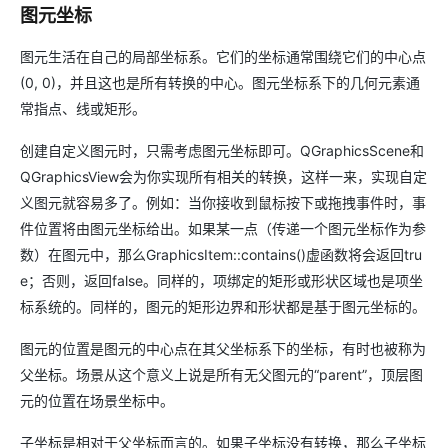
图元坐标
图元生活在自己的局部坐标系。它们的坐标通常围绕它们的中心点
(0, 0)，并且这也是所有转换的中心。图元坐标系下的几何元素通
常指点、线或矩形。
创建自定义图元时，只需考虑图元坐标即可。QGraphicsScene和
QGraphicsView会为你实现所有相关的转换，这样一来，实现自定
义图元就容易多了。例如：当你接收到鼠标按下或拖拽事件时，事
件位置将由图元坐标给出。如果某一点（传递一个图元坐标作为参
数）在图元中，那么GraphicsItem::contains()虚函数将会返回tru
e；否则，返回false。同样的，项绑定的矩形或形状区域也是项坐
标系统的。同样的，图元的矩形边界和形状都是基于图元坐标的。
图元的位置是图元的中心点在其父坐标系下的坐标，有时也被称为
父坐标。场景从这个意义上说是所有无父图元的“parent”，顶层图
元的位置在场景坐标中。
子坐标是相对于父坐标而言的。如果子坐标没有转换，那么子坐标