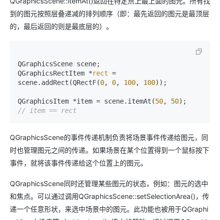
QGraphicsScene::itemAt()返回在特定点上最上面的图元。所有找
到的图元按照层叠递减的排列顺序（即：最先返回的图元是最顶层
的，最后返回的则是最底层的）。
QGraphicsScene scene;

QGraphicsRectItem *
rect
 = 
scene.addRect(QRectF(
0
, 
0
, 
100
, 
100
));

QGraphicsItem *item = scene.itemAt(
50
, 
50
// item == rect
QGraphicsScene的事件传递机制负责将场景事件传递给图元，同
时也管理图元之间的传递。如果场景在某个位置得到一个鼠标按下
事件，就将该事件传递给这个位置上的图元。
QGraphicsScene同时还管理某些图元的状态，例如：图元的选中
和焦点。可以通过调用QGraphicsScene::setSelectionArea()，传
递一个任意形状，来选中场景中的图元。此功能也被用于QGraphi