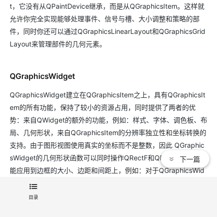
t，它没有从QPaintDevice继承，而是从QGraphicsItem。这样就
允许你完全实现能够处理事件、信号与槽、大小调整和策略的部
件，同时你还可以通过QGraphicsLinearLayout和QGraphicsGrid
Layout来管理部件的几何元素。
QGraphicsWidget
QGraphicsWidget建立在QGraphicsItem之上，具有QGraphicsIt
em的所有功能，保持了较小的资源占用，同时提供了两者的优
势：来自QWidget的额外的功能，例如：样式、字体、调色板、布
局、几何形状，来自QGraphicsItem的分辨率独立性和坐标转换的
支持。由于图形视图使用真实的坐标而不是整数，因此 QGraphic
sWidget的几何形状函数可以同时操作QRectF和QPointF。同时也
下一篇
能应用到边框的大小、边距和间距上，例如：对于QGraphicsWid
get，规定内容边距为(0.5, 0.5, 0.5, 0.5)是非常常见的。例如：
你可以创建子部件，甚至是“顶级”窗口。在某些情况下，你甚至可
目录
以将图形视图用于高级多文档界面的应用程序。