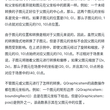
和父坐标的差异就和图元在父坐标中的距离一样。例如：一个未经
转换的子图元正好位于父图元的中心点，那么，这两个图元的坐标
系是完全一样的。如果子图元的位置是(10, 0)，那么子图元的(0, 1
0)点就对应父图元的(10, 10)点位置。
由于图元的位置和转换是相对于父图元来说的，因此，虽然父图元
的转换隐式地转换了子图元，但是子图元的坐标不会因父图元的转
换而受到影响。在上述示例中，即使父图元经过了旋转和缩放，子
图元的(0, 10)点始终对应父图元的(10, 10)点。不过相对于场景来
说，子图元将随着父图元进行转换和偏移 。如果父图元缩放了(2x,
2x)，那么子图元在场景中的坐标是(20, 0)，并且其(10, 0)点将会
对应于场景中的(40, 0)点。
不管图元或父图元进行了怎样的转换，QGraphicsItem的函数操作
都在图元坐标内。例如：一个图元的矩形边界（QGraphicsItem::
boundingRect()）总是在图元坐标下给出。但是QGraphicsItem::
pos()是例外之一，该函数表示其在父图元中的位置 。