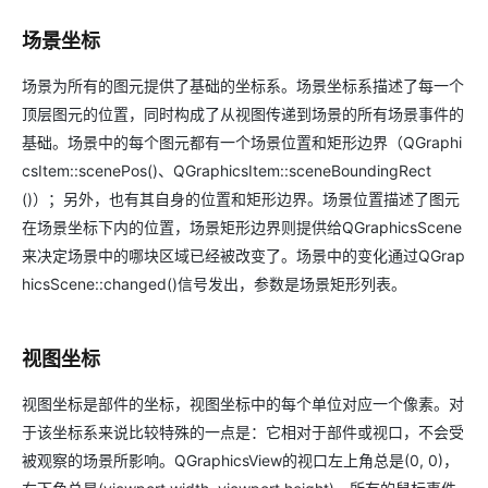
场景坐标
场景为所有的图元提供了基础的坐标系。场景坐标系描述了每一个
顶层图元的位置，同时构成了从视图传递到场景的所有场景事件的
基础。场景中的每个图元都有一个场景位置和矩形边界（QGraphi
csItem::scenePos()、QGraphicsItem::sceneBoundingRect
()）；另外，也有其自身的位置和矩形边界。场景位置描述了图元
在场景坐标下内的位置，场景矩形边界则提供给QGraphicsScene
来决定场景中的哪块区域已经被改变了。场景中的变化通过QGrap
hicsScene::changed()信号发出，参数是场景矩形列表。
视图坐标
视图坐标是部件的坐标，视图坐标中的每个单位对应一个像素。对
于该坐标系来说比较特殊的一点是：它相对于部件或视口，不会受
被观察的场景所影响。QGraphicsView的视口左上角总是(0, 0)，