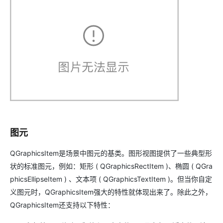
图元
QGraphicsItem是场景中图元的基类。图形视图提供了一些典型形
状的标准图元，例如：矩形 ( QGraphicsRectItem )、椭圆 ( QGra
phicsEllipseItem ) 、文本项 ( QGraphicsTextItem )。但当你自定
义图元时，QGraphicsItem强大的特性就体现出来了。除此之外，
QGraphicsItem还支持以下特性：