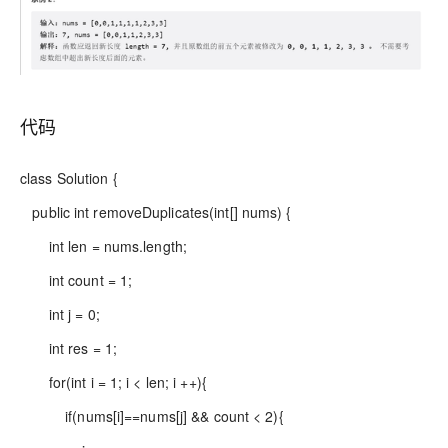
代码
class Solution {
public int removeDuplicates(int[] nums) {
int len = nums.length;
int count = 1;
int j = 0;
int res = 1;
for(int i = 1; i < len; i ++){
if(nums[i]==nums[j] && count < 2){