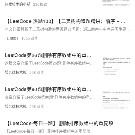
热爱技术的小郑
230
【LeetCode 热题100】【二叉树构造题精讲：前序 + 中序建树 & 有序数组构造 BST】（详细解析）（Go语言版）
本文详细解析了二叉树构造的两类经典问题：通过前序与中序遍历重建二叉树（LeetCode 105），以及将有序数组转化为平衡二叉搜索树（BST，LeetCode 108）。文章从核心思路、递归解法到实现细节逐一拆解，强调通过索引控制子树范围以优化性能，并对比两题的不同构造逻辑。最后总结通用构造套路，提供进阶思考方向，帮助彻底掌握二叉树构造类题目。
飞川001
1025
LeetCode第26题删除有序数组中的重复项
这篇文章介绍了LeetCode第26题"删除有序数组中的重复项"的解题方法，通过使用双指针技巧，高效地去除数组中的相邻重复元素。
服务端技术栈
258
LeetCode第80题删除有序数组中的重复项 II
文章介绍了LeetCode第80题"删除有序数组中的重复项 II"的解法，利用双指针技术在O(1)空间复杂度内原地删除重复元素，并总结了双指针技术在处理有序数组问题中的应用。
服务端技术栈
258
【LeetCode-每日一题】 删除排序数组中的重复项
【LeetCode-每日一题】 删除排序数组中的重复项