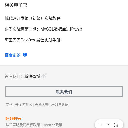
[LeetCode] Implement Stack using Queues 用队列来实
7
7
相关电子书
现栈
低代码开发师（初级）实战教程
[LeetCode] Shortest Word Distance
8
8
冬季实战营第三期：MySQL数据库进阶实战
[LeetCode] Nim Game
7
9
阿里巴巴DevOps 最佳实践手册
leetcode  226 Invert Binary Tree 翻转二叉树
725
10
查看更多
关注我们：
新浪微博
联系我们
文档
|
开发者社区
|
天池大赛
|
培训与认证
下一篇
法律声明及隐私权政策
|
Cookies政策