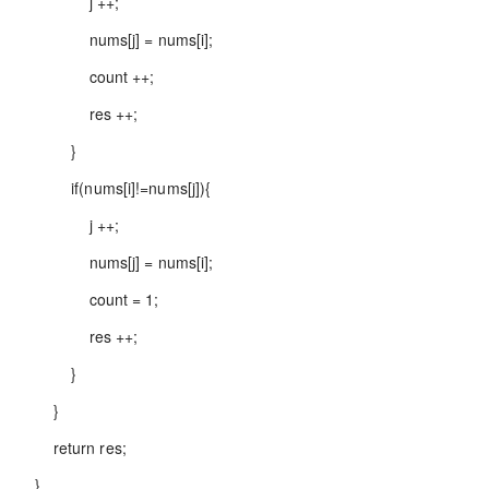
j ++;
nums[j] = nums[i];
count ++;
res ++;
}
if(nums[i]!=nums[j]){
j ++;
nums[j] = nums[i];
count = 1;
res ++;
}
}
return res;
}