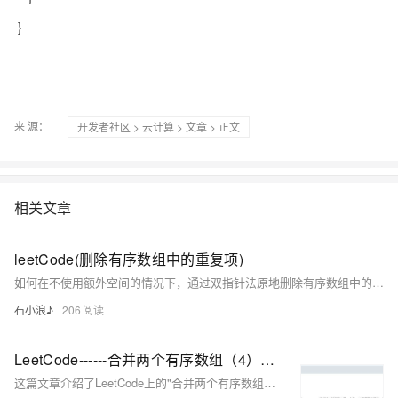
}
来 源：
开发者社区
>
云计算
>
文章
> 正文
相关文章
leetCode(删除有序数组中的重复项)
如何在不使用额外空间的情况下，通过双指针法原地删除有序数组中的重复项。
石小浪♪
206
LeetCode------合并两个有序数组（4）【数组】
这篇文章介绍了LeetCode上的"合并两个有序数组"问题，并提供了三种解法：第一种是使用Java的Arrays.sort()方法直接对合并后的数组进行排序；第二种是使用辅助数组和双指针技术进行合并；第三种则是从后向前的双指针方法，避免了使用额外的辅助数组。