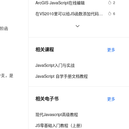
安全
ArcGIS JavaScript在线编辑
我要投诉
e-1.1-I2V
Cosyvoice-V3-Flash
2
PolarDB
上云场景组合购
伴
Qoder CN V1.7.0 发布
漫剧创作，剧本、分镜、视频高效生成
100%兼容MySQL、PostgreSQL，兼容Oracle，支持集中和分布式
覆盖90%+业务场景，专享组合折扣价
畅自然，细节丰富
高表现力语音合成大模型，语音克隆听感自然
VPN
在VS2010里可以给JS函数添加代码提
6
示\注释
ernetes 版 ACK
云聚AI 严选权益
云安全中心 AI BAS 智能自动
SSL 证书
Visual Studio正式支持jQuery 
3
2V
Fun-ASR
高阶函
，一键激活高效办公新体验
理容器应用的 K8s 服务
精选AI产品，从模型到应用全链提效
化模拟渗透攻击产品发布
JavaScript程式库
文戏情感细腻自然，动作戏激烈拳拳到肉，实现更强表演能力
支持中英文自由切换，具备更强的噪声鲁棒性
堡垒机
js脚本语言在页面上不执行
458
AI 用量加速计划
DataWorks ChatBI 会话支持
防火墙
、识别商机，让客服更高效、服务更出色。
node.js入门 - 8.api：events
新老同享，达量后返
上传临时文件分析
3
相关课程
更多
主机安全
应用
JavaScript入门与实战
千问办公
NEW
AI 应用及服务市场
的智能体编程平台
一站式AI生产力平台
分支，是
JavaScript 自学手册文档教程
AI 应用
伶鹊
企业级人与Agent协作平台，接入和调度多个数字员工
智能客服平台，对话机器人、对话分析、智能外呼
大模型
相关电子书
更多
大模型服务平台百炼 - 全妙
自然语言处理
应用创作平台
多模态内容创作工具，已接入 DeepSeek
现代Javascript高级教程
数据标注
机器学习
JS零基础入门教程（上册）