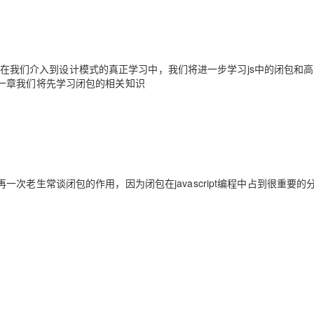
Deepseek-v4-pro
HappyHors
同享
万小智 AI 建站低至 15元/月
Qoder CN
AI 短剧/漫剧
云原生数据库 
快递物流查询
WordPress
成为服务伙
高校合作
点，立即开启云上创新
覆盖公网/内网、递归/权威、移动APP等全场景解析服务
送.CN域名，送备案服务码
基于千问大模型等，支持代码智能生成、研发智能问答
AI助力短剧
态智能体模型
旗舰 MoE 大模型，百万上下文与顶尖推理能力
图生视频，流
Ubuntu
服务生态伙伴
云工开物
企业应用
Works
Night Plan 支持 Qwen 3.8-Max
云原生大数据计算服务 MaxCompute
AI 办公
容器服务 Kub
NEW
GLM-5.2
Wan2.7-T
Red Hat
编程，在我们介入到设计模式的真正学习中，我们将进一步学习js中的闭包和
30+ 款产品免费体验
Data Agent 驱动的一站式 Data+AI 开发治理平台
夜间 5 折，Qwen/Meoo/TokenPlan 客户专享
面向分析的企业级SaaS模式云数据仓库
AI智能应用
提供一站式管
科研合作
视觉 Coding、空间感知、多模态思考等全面升级
1M上下文，专为长程任务能力而生
一章我们将先学习闭包的相关知识
ERP
堂（旗舰版）
SUSE
智能客服
CRM
防护产品
2个月
自动承接线索
建站小程序
OA 办公系统
AI 应用构建
大模型原生
力提升
财税管理
模板建站
Qoder
大模型服务平台百炼-应用模版
HOT
NEW
面向真实软件
个人版上线、团队版降价；千问3.8-Max首发发尝鲜
丰富多元化的应用模版和解决方案
次老生常谈闭包的作用，因为闭包在javascript编程中占到很重要的
400电话
定制建站
万有无界
大模型服务平台百炼-智能体
方案
广告营销
模板小程序
的模型效果
灵活可视化地构建企业级 Agent
定制小程序
秒悟
人工智能平台 PAI
APP 开发
云端极速 AI 
新一代 AI 视频生成模型，深度适配广告营销等场景
AI Native 的算法工程平台，一站式完成建模、训练、推理服务部署
建站系统