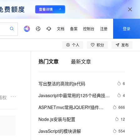
文档
备案
控制台
注册
登录
个人
积分
发布
验
作计划
器
AI 活动
专业服务
服务伙伴合作计划
开发者社区
加入我们
产品动态
服务平台百炼
阿里云 OPC 创新助力计划
热门文章
最新文章
一站式生成采购清单，支持单品或批量购买
可编辑精美 PPT 文稿
S产品伙伴计划（繁花）
峰会
CS
造的大模型服务与应用开发平台
Agency Agents：拥有专属领域专家
AI 生产力先锋
Al MaaS 服务伙伴赋能合作
域名
博文
Careers
PolarDB Agentic Database
至高可申请百万元
 轻松生成专业的 PPT
开启高性价比 AI 编程新体验
弹性可伸缩的云计算服务
先锋实践拓展 AI 生产力的边界
发布
多领域专家智能体,一键组建 AI 虚拟交付团队
Token 补贴，五大权
计划
海大会
伙伴信用分合作计划
商标
问答
社会招聘
写出整洁的高效的js代码
6
益加速 OPC 成功
帕鲁游戏服务器
SS
HappyHorse 打造一站式影视创作平台
飞天发布时刻
HOT
秒悟 Meoo CLI 支持一键部
划
备案
电子书
校园招聘
联机服务器，轻松开启游戏
视频创作，一键激活电商全链路生产力
稳定、安全、高性价比、高性能的云存储服务
所见，即是所愿
署项目至阿里云账号
可视化编排打通从文字构思到成片全链路闭环
更多支持
Javascript中最常用的125个经典技…
4
版权
划
公司注册
镜像站
视频生成
语音识别与合成
 智能体与工作流应用
漫剧工坊：一站式动画创作平台
AI 实训营
Flink OSS 支持
ASP.NETmvc常用JQUERY插件
666
合作伙伴培训与认证
划
上云迁移
站生成，高效打造优质广告素材
全接入的云上超级电脑
通过阿里云百炼高效搭建AI应用,助力高效开发
快速生产连贯的高质量长漫剧
从基础到进阶，Agent 创客手把手教你
AssumeRole 角色自定义
【jquery.dataTables.js】
lScope
我要反馈
e-1.1-T2V
Qwen3-TTS-Flash
Node.js安装与配置
12
查询合作伙伴
n Alibaba Cloud ISV 合作
代维服务
建企业门户网站
10 分钟搭建微信、支付宝小程序
百炼 Qwen3.7-Flash 系列模
畅细腻的高质量视频
离线语音合成大模型，多语言方言自适应，低延迟高稳定
创新加速
JavaScript的模块讲解
ope
登录合作伙伴管理后台
554
我要建议
站，无忧落地极速上线
以可视化方式快速构建移动和 PC 门户网站
国内短信简单易用，安全可靠，秒级触达，全球覆盖200+国家和地区。
高效部署网站，快速应用到小程序
型发布