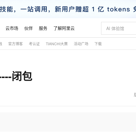
云市场
伙伴
服务
了解阿里云
践
官方博客
考认证
TIANCHI大赛
活动广场
下载
AI 特惠
数据与 API
成为产品伙伴
企业增值服务
最佳实践
价格计算器
AI 场景体
基础软件
产品伙伴合
阿里云认证
市场活动
配置报价
大模型
自助选配和估算价格
步到位
智启 AI 普惠权益
产品生态集成认证中心
企业支持计划
云上春晚
域名与网站
Qwen Audio：打造专属 AI 语音助手
千问官方 MaaS 平台，为开发者和 Agent 而生，新用户赠送 1 亿 + tokens 额度
一句话生成原生
AI Coding
阿里云Maa
2026 阿里云
云服务器 E
为企业打
数据集
Windows
大模型认证
模型
NEW
NEW
---闭包
格式还原
值低价云产品抢先购
至高享 1亿+免费 tokens，加速 Al 应用落地
提供智能易用的域名与建站服务
Qwen-Audio-3.0-Realtime 端到端实时语音角色扮演
输入一句话想法,
智能编程，一键
安全可靠、
产品生态伙伴
专家技术服务
云上奥运之旅
弹性计算合作
阿里云中企出
手机三要素
宝塔 Linux
全部认证
价格优势
开源旗舰模型
即刻拥有 DeepSeek-V4-Pro
阿里云 OPC 创新助力计划
千问大模型
一键部署幻兽
AI 电商营销
对象存储 O
大模型
产品生态伙伴工作台
企业增值服务台
云栖战略参考
云存储合作计
云栖大会
身份实名认证
CentOS
训练营
推动算力普惠，释放技术红利
最高返9万
真正可用的 1M 上下文,一次完成代码全链路开发
快速构建应用程序和网站，即刻迈出上云第一步
轻松解锁专属 DeepSeek-V4-Pro
至高百万元 Token 补贴，加速一人公司成长
多元化、高性能、安全可靠的大模型服务
一键购买专属
从图文生成到
云上的中国
数据库合作计
活动全景
短信
Docker
图片和
自进化智能体
5 分钟轻松部署专属 QwenPaw
Token Plan 模型订阅计划
数字证书管理服务（原SSL证书）
高效搭建 AI
AI 广告创作
无影云电脑
企业成长
NEW
HOT
信息公告
看见新力量
云网络合作计
OCR 文字识别
JAVA
越聪明
证享300元代金券
全托管，含MySQL、PostgreSQL、SQL Server、MariaDB多引擎
Qwen3.8-Max 首发尝鲜，限时加量 10 倍，夜间低至2折
实现全站 HTTPS，呈现可信的 Web 访问
从聊天伙伴进化为能主动干活的本地数字员工
图文、视频一
随时随地安
魔搭 Mode
Kimi-K3
HappyHors
NEW
loud
服务实践
官网公告
金融模力时刻
Salesforce O
版
发票查验
全能环境
Claude Code + GStack 打造工程团队
千问办公，限时限量积分加倍
Qoder
低代码高效构
AI 建站
短信服务
型
NEW
作计划
Kimi 最新旗舰模型，长程编程与推理利器
让文字生成流
计划
创新中心
魔搭 ModelSc
健康状态
理服务
让AI从“聊天伙伴”进化为能干活的“数字员工”
安装技能 GStack，拥有专属 AI 工程团队
你的AI工作搭子，覆盖日常办公高频场景
面向真实软件的智能体编程平台
0 代码专业建
客户案例
天气预报查询
操作系统
态合作计划