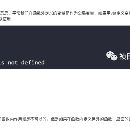
区域的意思，平常我们在函数外定义的变量是作为全局变量，如果用var定义变
AI 应用
10分钟微调：让0.6B模型媲美235B模
多模态数据信
以使用
型
依托云原生高可用架构,实现Dify私有化部署
用1%尺寸在特定领域达到大模型90%以上效果
一个 AI 助手
超强辅助，Bol
即刻拥有 DeepSeek-R1 满血版
在企业官网、通讯软件中为客户提供 AI 客服
多种方案随心选，轻松解锁专属 DeepSeek
访问函数内作用域是不可以的，但是如果在函数内定义另外的函数，里面的