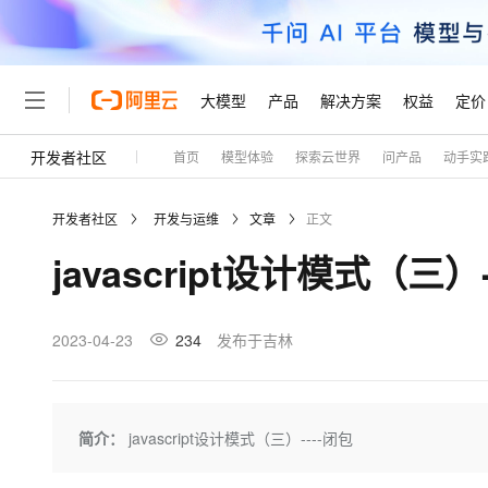
大模型
产品
解决方案
权益
定价
开发者社区
首页
模型体验
探索云世界
问产品
动手实
大模型
产品
解决方案
权益
定价
云市场
伙伴
服务
了解阿里云
精选产品
精选解决方案
普惠上云
产品定价
精选商城
成为销售伙伴
售前咨询
为什么选择阿里云
千问AI平台
开发者社区
开发与运维
文章
正文
了解云产品的定价详情
大模型服务平台百炼
睿译宝，AI翻译排版一
普惠上云 官方力荐
分销伙伴
在线服务
网站建设
什么是云计算
大
javascript设计模式（三）-
大模型服务与应用平台
上传文档即自动完成翻译和
云服务器38元/年起，超
咨询伙伴
多端小程序
技术领先
云上成本管理
售后服务
轻量应用服务器
GLM-5.2：长任务时代
官方推荐返现计划
大模型
精选产品
精选解决方案
Salesforce 国际版订阅
稳定可靠
管理和优化成本
推荐新用户得奖励，单订单
销售伙伴合作计划
2023-04-23
234
发布于吉林
自助服务
友盟天域
安全合规
人工智能与机器学习
AI
文本生成
云数据库 RDS
Hermes Agent，打造
云工开物
无影生态合作计划
在线服务
观测云
分析师报告
自主进化，持久记忆，越用
高校专属算力普惠，学生认
计算
互联网应用开发
Qwen3.8-Max
HOT
Salesforce On Alibaba C
工单服务
Tuya 物联网平台阿里云
研究报告与白皮书
人工智能平台 PAI
快速拥有专属 OpenClaw
简介：
javascript设计模式（三）----闭包
大模
Consulting Partner 合
大数据
容器
智能体时代全能旗舰模型
免费试用
短信专区
一站式AI开发、训练和推
蓝凌 OA
AI 大模型销售与服务生
现代化应用