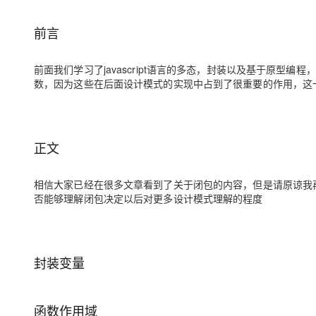
存储
天池大赛
Qwen3.7-Plus
云解析DNS
解决方案免费试用 新老
电子合同
最高领取价值200元试用
能看、能想、能动手的多模
安全
网络与CDN
前言
AI 算法大赛
畅捷通
大数据开发治理平台 Data
AI 产品 免费试用
网络
安全
云开发大赛
Qwen3-VL-Plus
Tableau 订阅
前面我们学习了javascript语言的多态，封装以及基于原型
1亿+ 大模型 tokens 和 
数，因为这些在后面设计模式的实现中占到了很重要的作用，这
可观测
入门学习赛
中间件
AI空中课堂在线直播课
云防火墙
140+云产品 免费试用
上云与迁云
云原生的云上边界网络安全
产品新客免费试用，最长1
数据库
生态解决方案
大模型服务
企业出海
大模型ACA认证体验
大数据计算
正文
助力企业全员 AI 认知与能
行业生态解决方案
千问AI平台-Token Plan
政企业务
媒体服务
相信大家已经在很多文章看到了关于闭包的内容，但是请原谅我再一
开发者生态解决方案
否能够理解闭包决定以后对更多设计模式理解的程度
企业服务与云通信
千问AI平台-模型体验
AI 开发和 AI 应用解决
在线体验全尺寸、多种模态
域名与网站
Happy 系列大模型
终端用户计算
封装变量
Serverless
函数作用域
开发工具