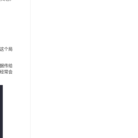
这个局
据传给
经常会