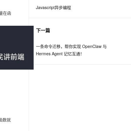
Javascript异步编程
量在函
息提取
与 AI 智能体进行实时音视频通话
从文本、图片、视频中提取结构化的属性信息
构建支持视频理解的 AI 音视频实时通话应用
下一篇
t.diy 一步搞定创意建站
构建大模型应用的安全防护体系
通过自然语言交互简化开发流程,全栈开发支持
通过阿里云安全产品对 AI 应用进行安全防护
一条命令迁移，帮你实现 OpenClaw 与
Hermes Agent 记忆互通！
函数就