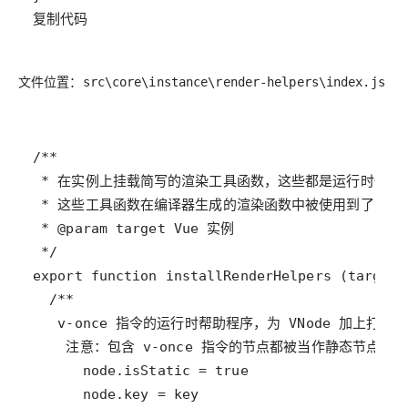
复制代码
文件位置：
src\core\instance\render-helpers\index.js