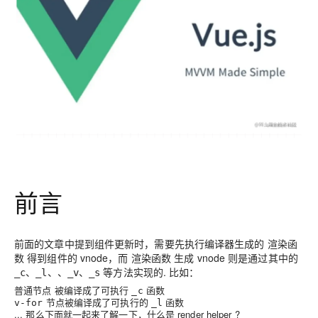
前言
前面的文章中提到组件更新时，需要先执行编译器生成的
渲染函
数
得到组件的
vnode
，而
渲染函数
生成
vnode
则是通过其中的
等方法实现的. 比如：
_c、_l、、_v、_s
被编译成了可执行
函数
普通节点
_c
节点被编译成了可执行的
函数
v-for
_l
... 那么下面就一起来了解一下，什么是
render helper
?