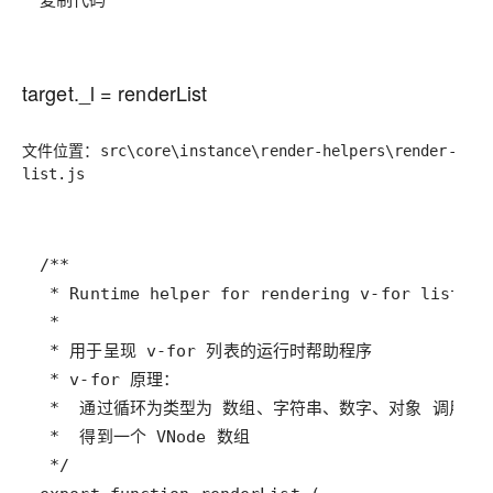
复制代码
target._l = renderList
文件位置：
src\core\instance\render-helpers\render-
list.js