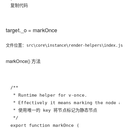
复制代码
target._o = markOnce
文件位置：
src\core\instance\render-helpers\index.js
markOnce() 方法