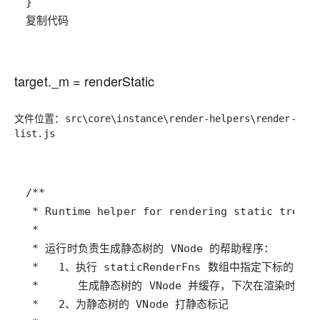
复制代码
target._m = renderStatic
文件位置：
src\core\instance\render-helpers\render-
list.js