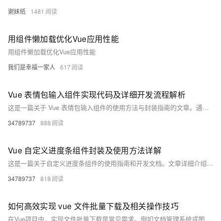
谢妹纸
1481
用组件懒加载优化Vue应用性能
用组件懒加载优化Vue应用性能
我们是幸福一家人
617
Vue 表情包输入组件实现代码及详细开发流程解析
这是一篇关于 Vue 表情包输入组件的使用方法与封装指南的文章。通过安装依赖、全局注册和局部使用，可以快速集成表情包功能到 Vue 项目中。文章还详细介绍了组件的封装实现、高级配置（如自定义表情列表、主题定制、动画效果和懒加载）以及完整集成示例。开发者可根据需求扩展功能，例如 GIF 搜索或自定义表情上传，提升用户体验。资源链接提供进一步学习材料。
34789737
888
Vue 自定义进度条组件封装及使用方法详解
这是一篇关于自定义进度条组件的使用指南和开发文档。文章详细介绍了如何在Vue项目中引入、注册并使用该组件，包括基础与高级示例。组件支持分段配置（如颜色、文本）、动画效果及超出进度提示等功能。同时提供了完整的代码实现，支持全局注册，并提出了优化建议，如主题支持、响应式设计等，帮助开发者更灵活地集成和定制进度条组件。资源链接已提供，适合前端开发者参考学习。
34789737
818
如何高效实现 vue 文件批量下载及相关操作技巧
在Vue项目中，实现文件批量下载是常见需求。例如文档管理系统或图片库应用中，用户可能需要一次性下载多个文件。本文介绍了三种技术方案：1) 使用`file-saver`和`jszip`插件在前端打包文件为ZIP并下载；2) 借助后端接口完成文件压缩与传输；3) 使用`StreamSaver`解决大文件下载问题。同时，通过在线教育平台的实例详细说明了前后端的具体实现步骤，帮助开发者根据项目需求选择合适方案。