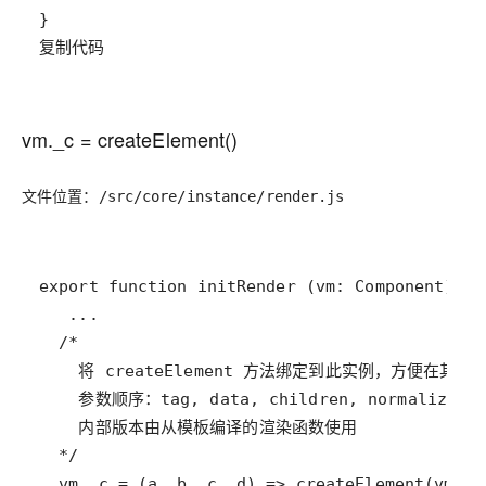
复制代码
vm._c = createElement()
文件位置：
/src/core/instance/render.js