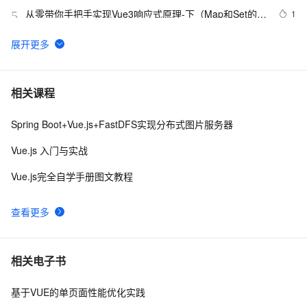
从零带你手把手实现Vue3响应式原理-下（Map和Set的处
1
5
理）
【Vue功能】回到顶部
5
6
【入门毕设项目】基于 Vue 的医院门诊预约挂号系统
12
7
相关课程
（一）
Spring Boot+Vue.js+FastDFS实现分布式图片服务器
Vue Router 4.0 正式发布！焕然一新。
11
8
Vue.js 入门与实战
vue3源码解析 --- 组件渲染：vnode 到真实 DOM 是如何
3
9
Vue.js完全自学手册图文教程
转变的
前端组件之Bootstrap与Ant design of Vue
4
10
查看更多
相关电子书
基于VUE的单页面性能优化实践