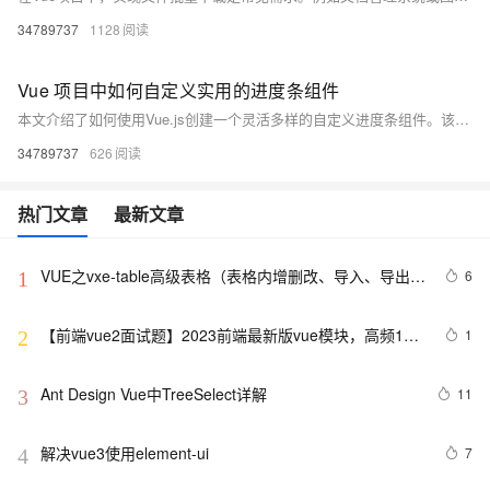
34789737
1128
Vue 项目中如何自定义实用的进度条组件
本文介绍了如何使用Vue.js创建一个灵活多样的自定义进度条组件。该组件可接受进度段数据数组作为输入，动态渲染进度段，支持动画效果和内容展示。当进度超出总长时，超出部分将以红色填充。文章详细描述了组件的设计目标、实现步骤（包括props定义、宽度计算、模板渲染、动画处理及超出部分的显示），并提供了使用示例。通过此组件，开发者可根据项目需求灵活展示进度情况，优化用户体验。资源地址：[https://pan.quark.cn/s/35324205c62b](https://pan.quark.cn/s/35324205c62b)。
34789737
626
热门文章
最新文章
VUE之vxe-table高级表格（表格内增删改、导入、导出、
6
1
自定义打印、列设置隐藏显示等）用法
【前端vue2面试题】2023前端最新版vue模块，高频17
1
2
问(上)
Ant Design Vue中TreeSelect详解
11
3
解决vue3使用element-ui
7
4