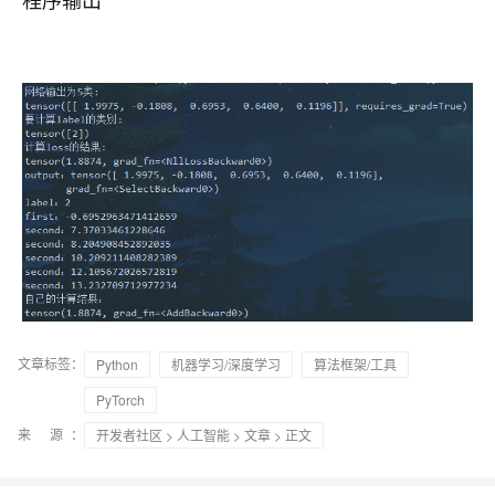
文章标签：
Python
机器学习/深度学习
算法框架/工具
PyTorch
来 源：
开发者社区
>
人工智能
>
文章
> 正文