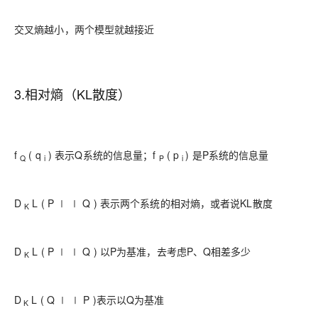
交叉熵越小，两个模型就越接近
3.相对熵（KL散度）
f
( q
) 表示Q系统的信息量；f
( p
) 是P系统的信息量
Q
i
P
i
D
L ( P ∣ ∣ Q ) 表示两个系统的相对熵，或者说KL散度
K
D
L ( P ∣ ∣ Q ) 以P为基准，去考虑P、Q相差多少
K
D
L ( Q ∣ ∣ P )表示以Q为基准
K