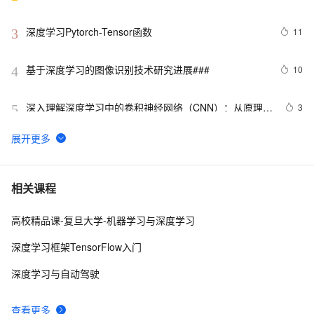
深度学习Pytorch-Tensor函数
11
3
基于深度学习的图像识别技术研究进展### 
10
4
深入理解深度学习中的卷积神经网络（CNN）：从原理到
3
5
实践
Python深度学习面试：CNN、RNN与Transformer详解
13
6
 深度学习中的图像风格迁移技术探析
11
7
相关课程
高校精品课-复旦大学-机器学习与深度学习
使用PyTorch解决多分类问题：构建、训练和评估深度学
5
8
习模型
深度学习框架TensorFlow入门
基于Pytorch的深度学习模型保存和加载方式
7
9
深度学习与自动驾驶
基于tensorflow深度学习的猫狗分类识别
4
10
查看更多