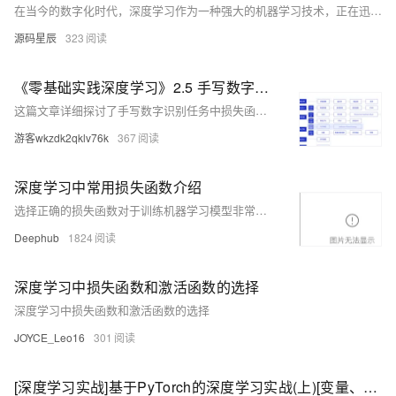
在当今的数字化时代，深度学习作为一种强大的机器学习技术，正在迅速改变着我们的生活方式。无论是智能推荐系统、自动驾驶车辆还是语音识别应用，深度学习都在背后默默地发挥作用。
源码星辰
323
《零基础实践深度学习》2.5 手写数字识别之损失函数
这篇文章详细探讨了手写数字识别任务中损失函数的选择和优化，解释了为何均方误差不适用于分类任务，并介绍了Softmax函数和交叉熵损失函数在分类问题中的应用，以及如何使用PaddlePaddle框架实现这些概念来提升模型性能。
游客wkzdk2qklv76k
367
深度学习中常用损失函数介绍
选择正确的损失函数对于训练机器学习模型非常重要。不同的损失函数适用于不同类型的问题。本文将总结一些常见的损失函数，并附有易于理解的解释、用法和示例
Deephub
1824
深度学习中损失函数和激活函数的选择
深度学习中损失函数和激活函数的选择
JOYCE_Leo16
301
[深度学习实战]基于PyTorch的深度学习实战(上)[变量、求导、损失函数、优化器]（一）