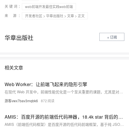
关键词：
web前端开发最佳实践web前端
来 源：
开发者社区
>
华章出版社
>
文章
> 正文
华章出版社
+ 订阅
相关文章
Web Worker：让前端飞起来的隐形引擎
在现代 Web 开发中，前端性能优化是一个至关重要的课题，尤其是对于计算密集型的应用，如图像处理、视频处理、大规模数据分析等任务。单线程的 JavaScript 引擎常常成为性能瓶颈，导致应用变得迟缓。Web Worker，作为一种强大的技术，使得前端能够在后台进行并行计算，从而实现高效的任务处理，不影响主线程的运行和用户的交互体验。
游客vwx7bav3mqbk6
872
AMIS：百度开源的前端低代码神器，18.4k star 背后的开发效率提升利器
AMIS（前端低代码框架）是百度开源的低代码前端框架，基于纯 JSON 配置即可生成完整后台页面，包括表单、表格、图表、CRUD 列表，支持可视化拖拽编辑。，星标数已达 18.4k，百度内部已沉淀超过 5 万个页面，广泛应用于审核系统、数据管理后台、模型监控等落地场景