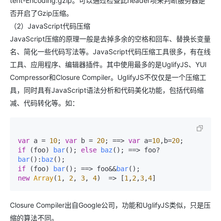
tent-Encoding:gzip。可以通过检查此header项来判断服务器是
否开启了Gzip压缩。
（2）JavaScript代码压缩
JavaScript压缩的原理一般是去掉多余的空格和回车、替换长变量
名、简化一些代码写法等。JavaScript代码压缩工具很多，有在线
工具、应用程序、编辑器插件。其中使用最多的是UglifyJS、YUI
Compressor和Closure Compiler。UglifyJS不仅仅是一个压缩工
具，同时具有JavaScript语法分析和代码美化功能，包括代码缩
减、代码转化等。如：
var
 a = 
10
; 
var
 b = 
20
; ==> 
var
 a=
10
,b=
20
if
 (foo) 
bar
(); 
else
baz
(); ==> foo?
bar
():
baz
if
 (foo) 
bar
(); ==> foo&&
bar
new
Array
(
1
, 
2
, 
3
, 
4
)  => [
1
,
2
,
3
,
4
Closure Compiler出自Google公司，功能和UglifyJS类似，只是压
缩的算法不同。