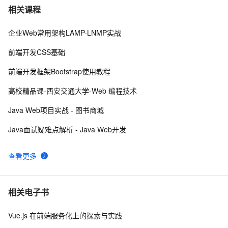
Axis2 Web Services 中使用session的配置及使用方法
5
7
相关课程
企业Web常用架构LAMP-LNMP实战
DWR3访问WEB元素的两种方法
570
8
前端开发CSS基础
【WEB安全】详解信息泄漏漏洞
8
9
前端开发框架Bootstrap使用教程
Web乱码解决方法
662
10
高校精品课-西安交通大学-Web 编程技术
Java Web项目实战 - 图书商城
Java面试疑难点解析 - Java Web开发
查看更多
相关电子书
Vue.js 在前端服务化上的探索与实践