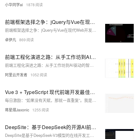
小华同学ai
1878
前端框架选择之争：jQuery与Vue在现代Web开发中的真实地位-优雅草卓伊凡
前端框架选择之争：jQuery与Vue在现代Web开发中的真实地位-优雅草卓伊凡
卓伊凡
869
前端工程化演进之路：从手工作坊到AI驱动的智能化开发
前端工程化演进之路：从手工作坊到AI驱动的智能化开发
阿里云开发者
1052
Vue 3 + TypeScript 现代前端开发最佳实践（2025版指南）
每日激励：“如果没有天赋，那就一直重复”。我是蒋星熠Jaxonic，一名执着于代码宇宙的星际旅人。用Vue 3与TypeScript构建高效、可维护的前端系统，分享Composition API、状态管理、性能优化等实战经验，助力技术进阶。
蒋星熠Jaxonic
1255
DeepSite：基于DeepSeek的开源AI前端开发神器，一键生成游戏/网页代码
DeepSite是基于DeepSeek-V3模型的在线开发工具，无需配置环境即可通过自然语言描述快速生成游戏、网页和应用代码，并支持实时预览效果，显著降低开发门槛。