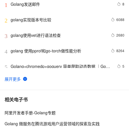
Golang发送邮件
8
1
golang实现版本号比较
6088
2
golang使用vet进行语法检查
2680
3
golang 使用pprof和go-torch做性能分析
8264
4
Golang+chromedp+goquery 简单爬取动态数据 ｜Go主
5
5
题月
在golang中调试时的指令和使用技巧
6
6
Golang深入浅出之-Go语言中的协程池设计与实现
13
7
相关电子书
阿里开发者手册-Golang专题
Golang框架实战-KisFlow流式计算框架(2)-项目构建/基础
7
8
模块-(上)
Golang 微服务在腾讯游戏用户运营领域的探索及实践
Golang安装和配置指南：从零开始的高效开发之旅
3