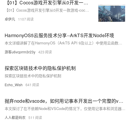
【01】Cocos游戏开发引擎从0开发一款游戏-cocos环境搭建以及配置-Cocos Creator软件系统下载安装-node环境-优雅草卓伊凡
【01】Cocos游戏开发引擎从0开发一款游戏-cocos环境搭建以及配置-Cocos Creator软件系统下载安装-node环境-优雅草卓伊凡
卓伊凡
1107
HarmonyOS5云服务技术分享--ArkTS开发Node环境
本文详细讲解了在HarmonyOS（ArkTS API 9及以上）中使用云函数的开发技巧，结合Node.js和HTTP触发器，从零开始手把手教学。内容涵盖核心能力、开发流程（配置到部署）、高阶优化及常见问题解决，并提供实际应用场景示例。助你快速掌握Serverless开发，提升效率，探索跨端协作与AI集成等未来方向。
游客u6vcprrm3r23y
423
探索区块链技术中的隐私保护机制
探索区块链技术中的隐私保护机制
Echo_Wish
641
抛弃node和vscode，如何用记事本开发出一个完整的vue前端项目
本文探讨了在不依赖Node和VSCode的情况下，仅使用记事本和浏览器开发一个完整的Vue3前端项目的方法。通过CDN引入Vue、Vue Router、Element-UI等库，直接编写HTML文件实现页面功能，展示了前端开发的本质是生成HTML。虽然日常开发离不开现代工具，但掌握这种基础方法有助于快速实现想法或应对特殊环境限制。文章还介绍了如何用Node简单部署HTML文件到服务器，提供了一种高效、轻量的开发思路。
人人都是码农
511