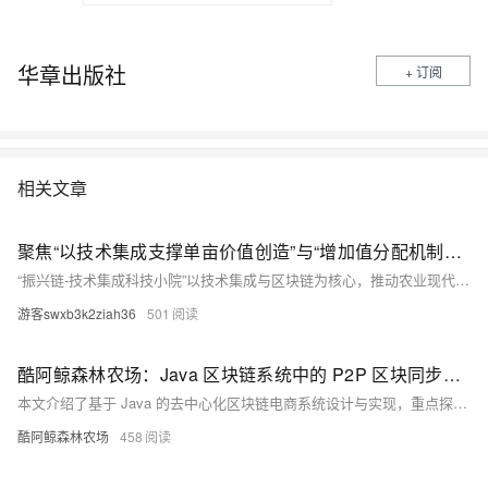
华章出版社
+ 订阅
相关文章
聚焦“以技术集成支撑单亩价值创造”与“增加值分配机制区块链存证确权”两大核心本质
“振兴链-技术集成科技小院”以技术集成与区块链为核心，推动农业现代化。通过多维度技术整合（如精准农业、物联网等），突破资源约束，最大化单亩产值；同时利用区块链确权存证，建立透明分配机制，解决传统农业中收益不均问题。技术赋能生产，制度重塑分配，实现效率与公平的平衡，助力乡村振兴与产业升级。典型场景显示，该模式可显著提升单亩价值并确保增值公平分配。
游客swxb3k2ziah36
501
酷阿鲸森林农场：Java 区块链系统中的 P2P 区块同步与节点自动加入机制
本文介绍了基于 Java 的去中心化区块链电商系统设计与实现，重点探讨了 P2P 网络在酷阿鲸森林农场项目中的应用。通过节点自动发现、区块广播同步及链校验功能，系统实现了无需中心服务器的点对点网络架构。文章详细解析了核心代码逻辑，包括 P2P 服务端监听、客户端广播新区块及节点列表自动获取等环节，并提出了消息签名验证、WebSocket 替代 Socket 等优化方向。该系统不仅适用于农业电商，还可扩展至教育、物流等领域，构建可信数据链条。
酷阿鲸森林农场
458