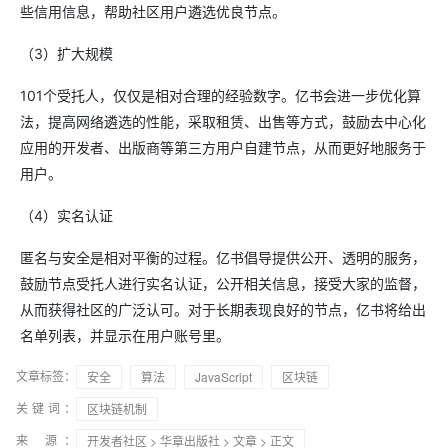
些信用信息，帮助社区用户遴选优良节点。
（3）扩大规模
101个受托人，仅仅是相对合理的经验数字。亿书会进一步优化算
法，提高网络遴选的性能，采取租赁、出售等方式，鼓励去中心化
应用的开发者、出版商等第三方用户自建节点，从而更好地服务于
用户。
（4）实名认证
匿名与安全是相对平衡的过程。亿书倡导提供公开、透明的服务，
鼓励节点受托人进行实名认证，公开相关信息，接受大家的监督，
从而获得社区的广泛认可。对于长期表现良好的节点，亿书将给出
名单列表，并显示在用户账号里。
文章标签：
安全
算法
JavaScript
区块链
关键词：
区块链机制
来 源：
开发者社区
>
华章出版社
>
文章
> 正文