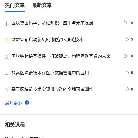
热门文章
最新文章
区块链密码学：基础知识、应用与未来发展
10
1
欧盟宣布启动新机制“拥抱”区块链技术
3
2
区块链跨链互操性：打破孤岛，构建互联互通的未来
10
3
探索区块链技术在医疗数据管理中的应用
6
4
基于区块链技术实现供应链的全程可追溯性
8
5
深入理解区块链技术的核心原理与应用前景
12
6
【区块链】智能交易模式下的数据安全流通模型
6
7
相关课程