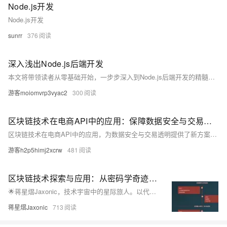
Node.js开发
Node.js开发
sunrr
376
深入浅出Node.js后端开发
本文将带领读者从零基础开始，一步步深入到Node.js后端开发的精髓。我们将通过通俗易懂的语言和实际代码示例，探索Node.js的强大功能及其在现代Web开发中的应用。无论你是初学者还是有一定经验的开发者，这篇文章都将为你提供新的见解和技巧，让你的后端开发技能更上一层楼。
游客moiomvrp3vyac2
300
区块链技术在电商API中的应用：保障数据安全与交易透明
区块链技术在电商API中的应用，为数据安全与交易透明提供了新方案。通过数据加密、分布式存储、智能合约管理、商品溯源及实时结算等功能，有效提升电商数据安全性与交易可信度。然而，技术成熟度、隐私保护和监管合规等挑战仍需克服。未来，随着物联网、大数据等技术融合及政策支持，区块链将在电商领域发挥更大潜力，推动行业智能化发展。
游客h2p5himj2xcrw
481
区块链技术探索与应用：从密码学奇迹到产业变革引擎
🌟蒋星熠Jaxonic，技术宇宙中的星际旅人。以代码为舟，算法为帆，在区块链的浩瀚星河中探索去中心化的未来。从智能合约到DeFi，用极客精神谱写信任新篇章。
蒋星熠Jaxonic
713