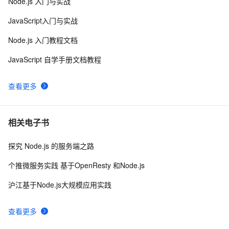
Node.js 入门与实战
区块链技术在数字身份认证中的应用与展望
5
8
JavaScript入门与实战
北京大学肖臻老师《区块链技术与应用》公开课笔记2
5
9
Node.js 入门教程文档
——比特币中的密码学原理
区块链技术与应用实验报告(实验六)
5
10
JavaScript 自学手册文档教程
查看更多
相关电子书
探究 Node.js 的服务端之路
个推微服务实践 基于OpenResty 和Node.js
沪江基于Node.js大规模应用实践
查看更多