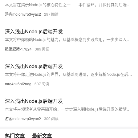
本文旨在揭示Node.js的核心特性之一——事件循环，并探讨其对后端开发实践的深远影响。通过剖析事件循环的工作原理和关键组件，我们不仅能够更好地理解Node.js的非阻塞I/O模型，还能学会如何优化我们的后端应用以提高性能和响应能力。文章将结合实例分析事件循环在处理大量并发请求时的优势，以及如何避免常见的编程陷阱，从而为读者提供从理论到实践的全面指导。
游客moiomvrp3vyac2
297
深入浅出Node.js后端开发
本文将带你领略Node.js的魅力，从基础概念到实践应用，一步步深入理解并掌握Node.js在后端开发中的运用。我们将通过实例学习如何搭建一个基本的Web服务，探讨Node.js的事件驱动和非阻塞I/O模型，以及如何利用其强大的生态系统进行高效的后端开发。无论你是前端开发者还是后端新手，这篇文章都会为你打开一扇通往全栈开发的大门。
肥猪肥猪-17824
389
深入浅出Node.js后端开发
本文将带你走进Node.js的世界，从基础到进阶，逐步解析Node.js在后端开发中的应用。我们将通过实例来理解Node.js的异步特性、事件驱动模型以及如何利用它处理高并发请求。此外，文章还会介绍如何搭建一个基本的Node.js服务器，并探讨如何利用现代前端框架与Node.js进行交互，实现全栈式开发。无论你是初学者还是有一定经验的开发者，这篇文章都将为你提供新的视角和深入的理解。
mrq4nk6ni2neg
607
深入浅出Node.js后端开发
本文将带领读者从零基础开始，一步步深入到Node.js后端开发的精髓。我们将通过通俗易懂的语言和实际代码示例，探索Node.js的强大功能及其在现代Web开发中的应用。无论你是初学者还是有一定经验的开发者，这篇文章都将为你提供新的见解和技巧，让你的后端开发技能更上一层楼。
游客moiomvrp3vyac2
300
热门文章
最新文章