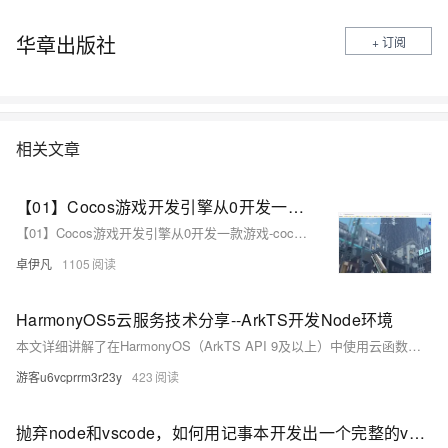
华章出版社
+ 订阅
相关文章
【01】Cocos游戏开发引擎从0开发一款游戏-cocos环境搭建以及配置-Cocos Creator软件系统下载安装-node环境-优雅草卓伊凡
【01】Cocos游戏开发引擎从0开发一款游戏-cocos环境搭建以及配置-Cocos Creator软件系统下载安装-node环境-优雅草卓伊凡
卓伊凡
1105
HarmonyOS5云服务技术分享--ArkTS开发Node环境
本文详细讲解了在HarmonyOS（ArkTS API 9及以上）中使用云函数的开发技巧，结合Node.js和HTTP触发器，从零开始手把手教学。内容涵盖核心能力、开发流程（配置到部署）、高阶优化及常见问题解决，并提供实际应用场景示例。助你快速掌握Serverless开发，提升效率，探索跨端协作与AI集成等未来方向。
游客u6vcprrm3r23y
423
抛弃node和vscode，如何用记事本开发出一个完整的vue前端项目