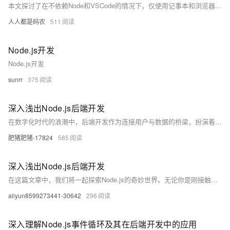
本文探讨了在不依赖Node和VSCode的情况下，仅使用记事本和浏览器开发一个完整的Vue3前端项目的方法。通过CDN引入Vue、Vue Router、Element-UI等库，直接编写HTML文件实现页面功能，展示了前端开发的本质是生成HTML。虽然日常开发离不开现代工具，但掌握这种基础方法有助于快速实现想法或应对特殊环境限制。文章还介绍了如何用Node简单部署HTML文件到服务器，提供了一种高效、轻量的开发思路。
人人都是码农
511
Node.js开发
Node.js开发
sunrr
375
深入浅出Node.js后端开发
在数字化时代的浪潮中，后端开发作为连接用户与数据的桥梁，扮演着至关重要的角色。本文将以Node.js为例，深入探讨其背后的哲学思想、核心特性以及在实际项目中的应用，旨在为读者揭示Node.js如何优雅地处理高并发请求，并通过实践案例加深理解。无论你是初学者还是有一定经验的开发者，这篇文章都将为你提供新的视角和思考。
肥猪肥猪-17824
585
深入浅出Node.js后端开发
在这篇文章中，我们将一起探索Node.js的奇妙世界。无论你是刚接触后端开发的新手，还是希望深化理解的老手，这篇文章都适合你。我们将从基础概念开始，逐步深入到实际应用，最后通过一个代码示例来巩固所学知识。让我们一起开启这段旅程吧！
aliyun8599273441-30642
296
深入理解Node.js事件循环及其在后端开发中的应用