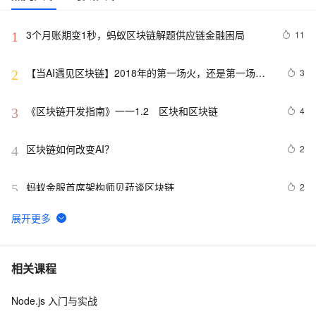
3个月账期变1秒，蚂蚁区块链解题供应链金融困局
11
1
【当AI遇见区块链】2018年的第一场火，还是第一场泡
3
2
沫？
《区块链开发指南》一一1.2　区块和区块链
4
3
区块链如何改变AI？
2
4
蚂蚁金服首席架构师贝菈谈区块链
2
5
互联网巨头区块链，360区块猫怎么领取？区块猫上线时
1
6
间？
web3:区块链常见的几大共识机制及优缺点（上）
1
7
相关课程
Node.js 入门与实战
BC之SC：区块链之智能合约——与传统合约的比较以及
5
8