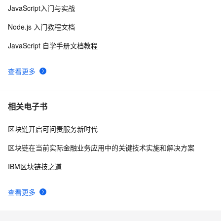
智能合约模型部署原理、运行原理相关配图（二）
JavaScript入门与实战
区块链已全面参加今年天猫“双11”；果冻有家：“抢房”“抢
3
9
Node.js 入门教程文档
用户”，不如抢“平衡”！
区块链哈希游戏竞猜模式系统开发技术源码部署
6
10
JavaScript 自学手册文档教程
查看更多
相关电子书
区块链开启可问责服务新时代
区块链在当前实际金融业务应用中的关键技术实施和解决方案
IBM区块链技之道
查看更多