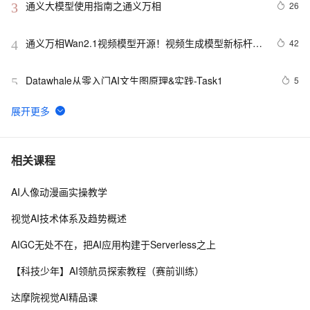
通义大模型使用指南之通义万相
26
3
通义万相Wan2.1视频模型开源！视频生成模型新标杆，
42
4
支持中文字效+高质量视频生成
Datawhale从零入门AI文生图原理&实践-Task1
5
5
【文生图】可换模型，函数计算一键部署 Stable 
6
6
Diffusion
玩转AIGC | 基于PAI-EAS挂载OSS，5步构建专属“文生
3
7
相关课程
图”能力
AI人像动漫画实操教学
最新版本 Stable Diffusion 开源 AI 绘画工具之使用篇
15
8
视觉AI技术体系及趋势概述
AI绘画工具介绍
5
9
AIGC无处不在，把AI应用构建于Serverless之上
微软开源创新LoRA组合方法，增强文生图复杂细节控制
5
10
【科技少年】AI领航员探索教程（赛前训练）
达摩院视觉AI精品课