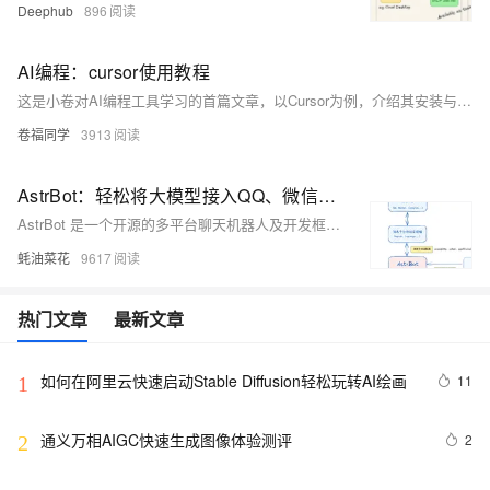
Deephub
896
AI编程：cursor使用教程
这是小卷对AI编程工具学习的首篇文章，以Cursor为例，介绍其安装与基本功能。Cursor分为狭义和广义两类，前者辅助程序员高效编程，后者让无基础用户也能创建应用。文章详细讲解了Cursor的安装、快捷键、代码生成、修改、补全及项目理解等功能，并展示了如何通过提示词实现需求，帮助小白轻松上手编程。
卷福同学
3913
AstrBot：轻松将大模型接入QQ、微信等消息平台，打造多功能AI聊天机器人的开发框架，附详细教程
AstrBot 是一个开源的多平台聊天机器人及开发框架，支持多种大语言模型和消息平台，具备多轮对话、语音转文字等功能。
蚝油菜花
9617
热门文章
最新文章
如何在阿里云快速启动Stable Diffusion轻松玩转AI绘画
11
1
通义万相AIGC快速生成图像体验测评
2
2