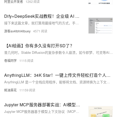
阿里云开发者
1262
Dify+DeepSeek实战教程！企业级 AI 文档库本地化部署，数据安全与智能检索我都要
接下来这篇文章，就打算用最接地气的方式，手把手带你从 0 到 1 搭建一套专属的本地知识库系统。无论你是想优化企业内部文档检索（不用担心敏感数据上传云端的风险），还是像我一样想为用户打造更智能的文档服务，都能跟着步骤一步步实现。咱们不卖关子，直接上干货
游客ax4lbhl4lbuey
4571
【AI绘画】你有多久没有打开SD了？
曾几何时，Stable Diffusion的复杂参数令人崩溃，如今即梦、可灵等AI工具已让生成图片变得轻而易举。哩布哩布发布2.0升级公告，看似迈向更易用的未来，却也悄然为那个钻研模型、拼接工作流的“拓荒时代”奏响终章。技术迭代飞快，但那份对创造的热爱与探索精神，永不褪色。
卷福同学
1115
AnythingLLM：34K Star！一键上传文件轻松打造个人知识库，构建只属于你的AI助手，附详细部署教程
AnythingLLM 是一个全栈应用程序，能够将文档、资源转换为上下文，支持多种大语言模型和向量数据库，提供智能聊天功能。
蚝油菜花
11159
Jupyter MCP服务器部署实战：AI模型与Python环境无缝集成教程
Jupyter MCP服务器基于模型上下文协议（MCP），实现大型语言模型与Jupyter环境的无缝集成。它通过标准化接口，让AI模型安全访问和操作Jupyter核心组件，如内核、文件系统和终端。本文深入解析其技术架构、功能特性及部署方法。MCP服务器解决了传统AI模型缺乏实时上下文感知的问题，支持代码执行、变量状态获取、文件管理等功能，提升编程效率。同时，严格的权限控制确保了安全性。作为智能化交互工具，Jupyter MCP为动态计算环境与AI模型之间搭建了高效桥梁。