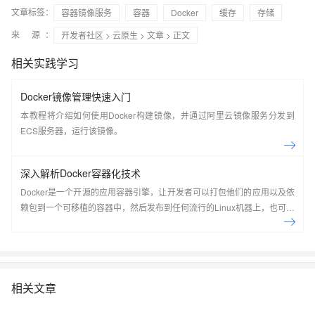
文章标签：
容器镜像服务
容器
Docker
缓存
存储
来 源：
开发者社区
>
云原生
>
文章
> 正文
相关实践学习
Docker镜像管理快速入门
本教程将介绍如何使用Docker构建镜像，并通过阿里云镜像服务分发到
ECS服务器，运行该镜像。
深入解析Docker容器化技术
Docker是一个开源的应用容器引擎，让开发者可以打包他们的应用以及依
赖包到一个可移植的容器中，然后发布到任何流行的Linux机器上，也可以
实现虚拟化，容器是完全使用沙箱机制，相互之间不会有任何接口。
Docker是世界领先的软件容器平台。开发人员利用Docker可以消除协作编
码时“在我的机器上可正常工作”的问题。运维人员利用Docker可以在隔离
容器中并行运行和管理应用，获得更好的计算密度。企业利用Docker可以
构建敏捷的软件交付管道，以更快的速度、更高的安全性和可靠的信誉为
相关文章
Linux和Windows Server应用发布新功能。 在本套课程中，我们将全面的