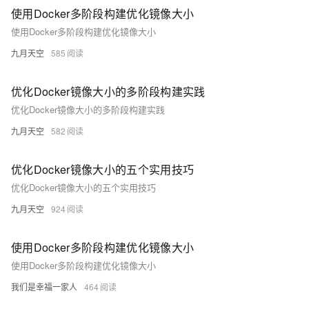
讲解Docker技术栈，从环境安装到容器、镜像操作以及生产环境如何部署
使用Docker多阶段构建优化镜像大小
开发的微服务应用。本课程由黑马程序员提供。 &nbsp; &nbsp; 相关的阿
使用Docker多阶段构建优化镜像大小
里云产品：容器服务 ACK 容器服务 Kubernetes 版（简称 ACK）提供高
性能可伸缩的容器应用管理能力，支持企业级容器化应用的全生命周期管
九月天空
585
理。整合阿里云虚拟化、存储、网络和安全能力，打造云端最佳容器化应
用运行环境。 了解产品详情: https://www.aliyun.com/product/kubernetes
优化Docker镜像大小的多阶段构建实践
优化Docker镜像大小的多阶段构建实践
九月天空
582
优化Docker镜像大小的五个实用技巧
优化Docker镜像大小的五个实用技巧
九月天空
924
使用Docker多阶段构建优化镜像大小
使用Docker多阶段构建优化镜像大小
我们是幸福一家人
464