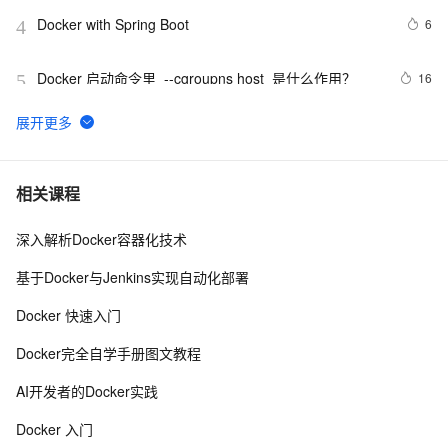
Docker with Spring Boot
6
4
Docker 启动命令里  --cgroupns host  是什么作用？
16
5
Docker启动后怎样运行jar包文件
5
6
『Docker』在Docker快速部署.NET Core项目
7
7
相关课程
深入解析Docker容器化技术
Ubuntu Docker 安装和配置 GitLab CI 持续集成
663
8
基于Docker与Jenkins实现自动化部署
Docker详解（十五）——Docker静态IP地址配置
1
9
Docker 快速入门
Docker自2013年以来的用户使用量已达20亿
2
10
Docker完全自学手册图文教程
AI开发者的Docker实践
Docker 入门