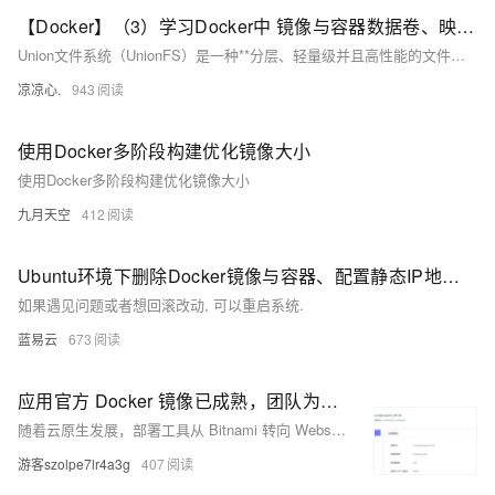
【Docker】（3）学习Docker中 镜像与容器数据卷、映射关系！手把手带你安装 MySql主从同步 和 Redis三主三从集群！并且进行主从切换与扩容操作，还有分析 哈希分区 等知识点！
Union文件系统（UnionFS）是一种**分层、轻量级并且高性能的文件系统**，它支持对文件系统的修改作为一次提交来一层层的叠加，同时可以将不同目录挂载到同一个虚拟文件系统下(unite several directories into a single virtual filesystem) Union 文件系统是 Docker 镜像的基础。 镜像可以通过分层来进行继承，基于基础镜像（没有父镜像），可以制作各种具体的应用镜像。
凉凉心.
943
使用Docker多阶段构建优化镜像大小
使用Docker多阶段构建优化镜像大小
九月天空
412
Ubuntu环境下删除Docker镜像与容器、配置静态IP地址教程。
如果遇见问题或者想回滚改动, 可以重启系统.
蓝易云
673
应用官方 Docker 镜像已成熟，团队为何转向 Websoft9 而不再依赖 Bitnami
随着云原生发展，部署工具从 Bitnami 转向 Websoft9。后者基于官方镜像，提供多应用编排与统一运维，提升部署效率与维护能力，适合多系统协同场景。
游客szolpe7lr4a3g
407