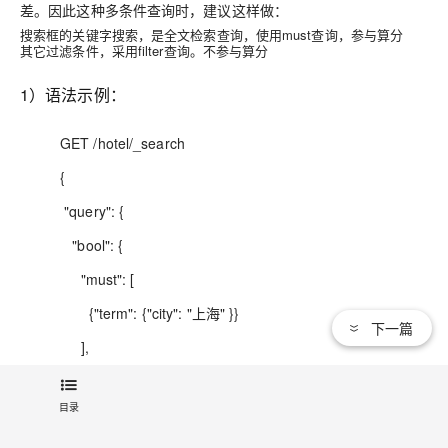
差
。因此这种多条件查询时，建议这样做：
搜索框的关键字搜索，是全文检索查询，使用must查询，参与算分
其它过滤条件，采用filter查询。不参与算分
1）语法示例：
GET /hotel/_search
{
"query": {
"bool": {
"must": [
{"term": {"city": "上海" }}
下一篇
],
"should": [
目录
{"term": {"brand": "皇冠假日" }},