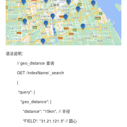
语法说明：
// geo_distance 查询
GET /indexName/_search
{
"query": {
"geo_distance": {
"distance": "15km", // 半径
"FIELD": "31.21,121.5" // 圆心