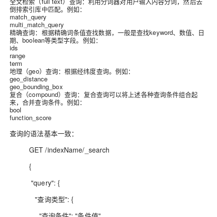
全文检索（full text）查询
：利用分词器对用户输入内容分词，然后去
倒排索引库中匹配。例如：
match_query
multi_match_query
精确查询
：根据精确词条值查找数据，一般是查找keyword、数值、日
期、boolean等类型字段。例如：
ids
range
term
地理（geo）查询
：根据经纬度查询。例如：
geo_distance
geo_bounding_box
复合（compound）查询
：复合查询可以将上述各种查询条件组合起
来，合并查询条件。例如：
bool
function_score
查询的语法基本一致：
GET /indexName/_search
{
"query": {
"查询类型": {
"查询条件": "条件值"