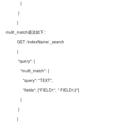
}
}
}
mulit_match语法如下：
GET /indexName/_search
{
"query": {
"multi_match": {
"query": "TEXT",
"fields": ["FIELD1", " FIELD12"]
}
}
}