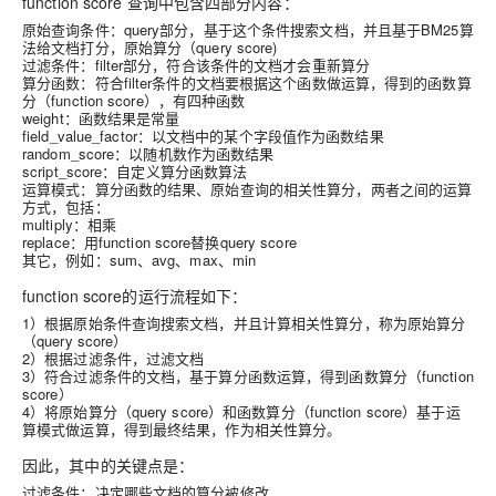
function score 查询中包含四部分内容：
原始查询
条件：query部分，基于这个条件搜索文档，并且基于BM25算
法给文档打分，
原始算分
（query score)
过滤条件
：filter部分，符合该条件的文档才会重新算分
算分函数
：符合filter条件的文档要根据这个函数做运算，得到的
函数算
分
（function score），有四种函数
weight：函数结果是常量
field_value_factor：以文档中的某个字段值作为函数结果
random_score：以随机数作为函数结果
script_score：自定义算分函数算法
运算模式
：算分函数的结果、原始查询的相关性算分，两者之间的运算
方式，包括：
multiply：相乘
replace：用function score替换query score
其它，例如：sum、avg、max、min
function score的运行流程如下：
1）根据
原始条件
查询搜索文档，并且计算相关性算分，称为
原始算分
（query score）
2）根据
过滤条件
，过滤文档
3）符合
过滤条件
的文档，基于
算分函数
运算，得到
函数算分
（function
score）
4）将
原始算分
（query score）和
函数算分
（function score）基于
运
算模式
做运算，得到最终结果，作为相关性算分。
因此，其中的关键点是：
过滤条件：决定哪些文档的算分被修改