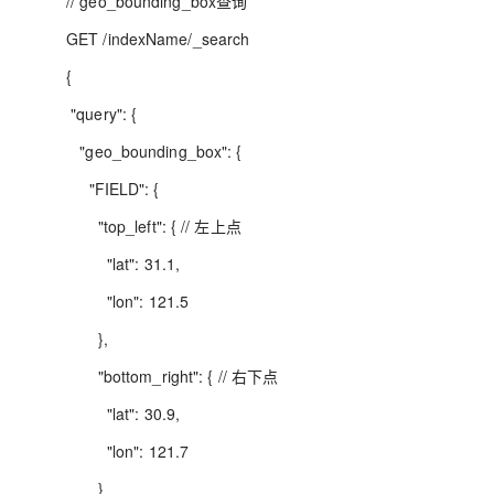
// geo_bounding_box查询
GET /indexName/_search
{
"query": {
"geo_bounding_box": {
"FIELD": {
"top_left": { // 左上点
"lat": 31.1,
"lon": 121.5
},
"bottom_right": { // 右下点
"lat": 30.9,
"lon": 121.7
}