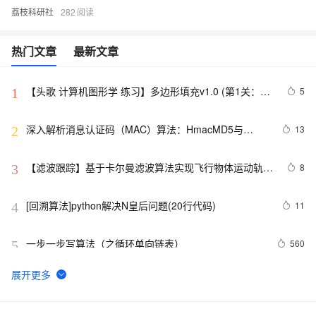
荔枝科研社
282
热门文章
最新文章
【头歌 计算机图形学 练习】多边形填充v1.0 (第1关：扫
5
1
描线填充算法（活动边表AET法） 第2关：边缘填充法 第
3关：区域四连通种子填充算法 第4关：区域扫描线种子
深入解析消息认证码（MAC）算法：HmacMD5与
13
2
填充算法)
HmacSHA1
【滤波跟踪】基于卡尔曼滤波算法实现飞行物体运动轨迹
8
3
预测附matlab代码
[回溯算法]python解决N皇后问题(20行代码)
11
4
一步一步写算法（之循环单向链表）
560
5
【OJ】A*(start)算法c++初步实现
588
6