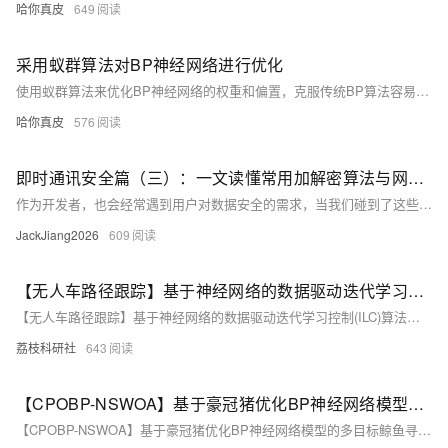
哈你真皮
649
采用蚁群算法对BP神经网络进行优化
使用蚁群算法来优化BP神经网络的权重和偏置，克服传统BP算法容易陷入局部极小值、收敛速度慢、对初始权重敏感等问题。
哈你真皮
576
即时通讯安全篇（三）：一文读懂常用加解密算法与网络通讯安全
作为开发者，也会经常遇到用户对数据安全的需求，当我们碰到了这些需求后如何解决，如何何种方式保证数据安全，哪种方式最有效，这些问题经常困惑着我们。52im社区本次着重整理了常见的通讯安全问题和加解密算法知识与即时通讯/IM开发同行们一起分享和学习。
JackJiang2026
609
【无人车路径跟踪】基于神经网络的数据驱动迭代学习控制(ILC)算法，用于具有未知模型和重复任务的非线性单输入单输出(SISO)离散时间系统的无人车的路径跟踪（Matlab代码实现）
【无人车路径跟踪】基于神经网络的数据驱动迭代学习控制(ILC)算法，用于具有未知模型和重复任务的非线性单输入单输出(SISO)离散时间系统的无人车的路径跟踪（Matlab代码实现）
荔枝科研社
643
【CPOBP-NSWOA】基于豪冠猪优化BP神经网络模型的多目标鲸鱼寻优算法研究（Matlab代码实现）
【CPOBP-NSWOA】基于豪冠猪优化BP神经网络模型的多目标鲸鱼寻优算法研究（Matlab代码实现）