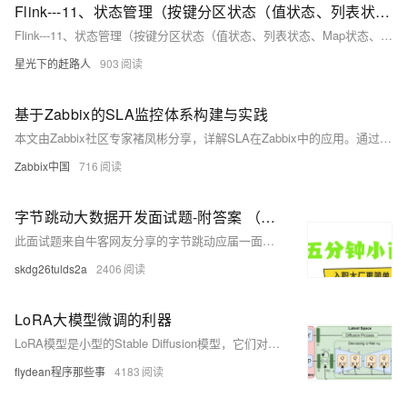
Flink---11、状态管理（按键分区状态（值状态、列表状态、Map状态、归约状态、聚合状态）算子状态（列表状态、广播状态））
Flink---11、状态管理（按键分区状态（值状态、列表状态、Map状态、归约状态、聚合状态）算子状态（列表状态、广播状态））
星光下的赶路人
903
基于Zabbix的SLA监控体系构建与实践
本文由Zabbix社区专家褚凤彬分享，详解SLA在Zabbix中的应用。通过Trigger与Service联动，构建Web应用的多层级监控体系，并介绍SLA计算规则、维护期处理及升级注意事项，助力企业精准掌控服务可用性。
Zabbix中国
716
字节跳动大数据开发面试题-附答案 （一）
此面试题来自牛客网友分享的字节跳动应届一面，面试时长一小时。 网友情况：985 本硕。
skdg26tulds2a
2406
LoRA大模型微调的利器
LoRA模型是小型的Stable Diffusion模型，它们对checkpoint模型进行微小的调整。它们的体积通常是检查点模型的10到100分之一。因为体积小，效果好，所以lora模型的使用程度比较高。
flydean程序那些事
4183