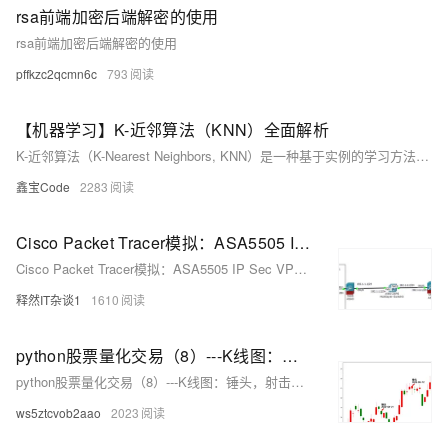
rsa前端加密后端解密的使用
rsa前端加密后端解密的使用
pffkzc2qcmn6c
793
【机器学习】K-近邻算法（KNN）全面解析
K-近邻算法（K-Nearest Neighbors, KNN）是一种基于实例的学习方法，属于监督学习范畴。它的工作原理简单直观：给定一个训练数据集，对新的输入实例，KNN算法通过计算其与训练集中每个实例的距离，找出距离最近的K个邻居，然后根据这些邻居的类别（对于分类任务）或值（对于回归任务）来预测新实例的类别或值。KNN因其简单高效和无需训练过程的特点，在众多领域中得到广泛应用，如模式识别、推荐系统、图像分类等。
鑫宝Code
2283
Cisco Packet Tracer模拟：ASA5505 IP Sec VPN实验
Cisco Packet Tracer模拟：ASA5505 IP Sec VPN实验
释然IT杂谈1
1610
python股票量化交易（8）---K线图：锤头，射击之星，早晨之星
python股票量化交易（8）---K线图：锤头，射击之星，早晨之星
ws5ztcvob2aao
2023