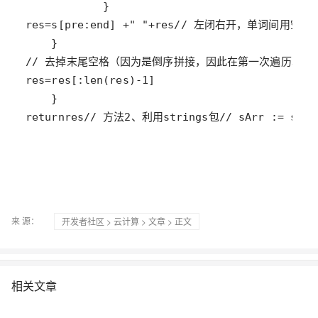
res
=
s
[
pre
:
end
] 
+
" "
+
res
// 左闭右开，单词间用空格隔
// 去掉末尾空格（因为是倒序拼接，因此在第一次遍历单词
res
=
res
[:
len
(
res
)
-
1
return
res
// 方法2、利用strings包
// sArr := stri
来 源：
开发者社区
>
云计算
>
文章
> 正文
相关文章