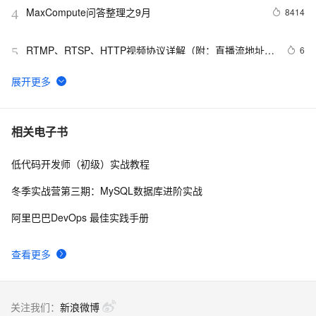
MaxCompute问答整理之9月
8414
4
RTMP、RTSP、HTTP视频协议详解（附：直播流地址、
6
5
播放软件）
【YOLOv8改进 - 注意力机制】Triplet Attention：轻量
62
6
有效的三元注意力
Python PIL远程命令执行漏洞复现(CVE-2017-8291 
14
7
相关电子书
CVE-2017-8291)
低代码开发师（初级）实战教程
新年快乐 ~
530
8
冬季实战营第三期：MySQL数据库进阶实战
50个优秀的名片设计作品欣赏
577
9
阿里巴巴DevOps 最佳实践手册
WebBrowser控件使用详解
593
10
查看更多
关注我们：
新浪微博