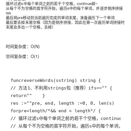
循环过滤s中每个单词之前的若干个空格，continue掉~
从每个不为空格的首字符开始，遍历s中的每个单词，并逐步
倒序
拼接
res
最后将pre移动到当前遍历完成的单词末尾，准备遍历下一个单词
最后要去掉末尾空格（因为是倒序拼接，因此在第一次遍历单词拼接时
末尾会多出一个空格，去掉）
时间复杂度：
O(N)
空间复杂度：
O(1)
func
reverseWords
(
s
string
) 
string
// 方法1、不利用strings包（推荐）
if
s
==
""
return
""
res
 :
=
""
pre
, 
end
, 
length
 :
=
0
, 
0
, 
len
(
s
for
pre
<
length
/*&& end < length*/
// 循环过滤s中每个单词之前的若干个空格，continue掉~
// 从每个不为空格的首字符开始，遍历s中的每个单词，并逐