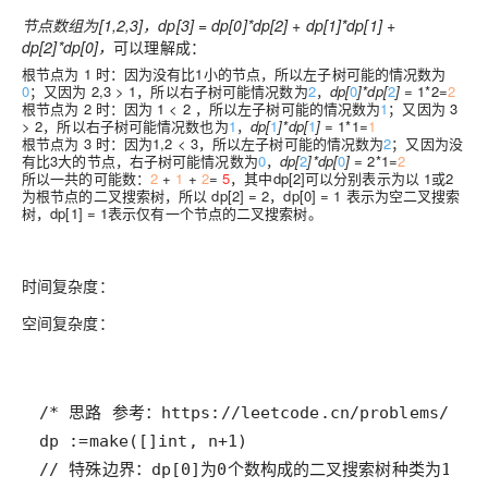
节点数组为[1,2,3]，dp[3] = dp[0]*dp[2] + dp[1]*dp[1] +
dp[2]*dp[0]，
可以理解成：
根节点为
1
时：因为没有比1小的节点，所以左子树可能的情况数为
0
；又因为 2,3 > 1，所以右子树可能情况数为
2
，
dp[
0
]*dp[
2
]
= 1*2=
2
根节点为
2
时：因为 1 < 2 ，所以左子树可能的情况数为
1
；又因为 3
> 2，所以右子树可能情况数也为
1
，
dp[
1
]*dp[
1
]
= 1*1=
1
根节点为
3
时：因为1,2 < 3，所以左子树可能的情况数为
2
；又因为没
有比3大的节点，右子树可能情况数为
0
，
dp[
2
]*dp[
0
]
= 2*1=
2
所以一共的可能数：
2
+
1
+
2
=
5
，其中dp[2]可以分别表示为以 1或2
为根节点的二叉搜索树，所以 dp[2] = 2，dp[0] = 1 表示为空二叉搜索
树，dp[1] = 1表示仅有一个节点的二叉搜索树。
时间复杂度
：
空间复杂度
：
/* 
思路 参考：
https://leetcode.cn/problems/uni
dp
 :
=
make
([]
int
, 
n
+
1
// 特殊边界：dp[0]为0个数构成的二叉搜索树种类为1，