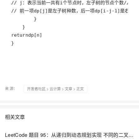
// j：表示当前一共有i个节点时，左子树的节点个数
// 根
// 前一项dp[j]是左子树种数，后一项dp[i-j-1]是
return
dp
[
n
}
来 源：
开发者社区
>
云计算
>
文章
> 正文
相关文章
LeetCode 题目 95：从递归到动态规划实现 不同的二叉搜索树 II