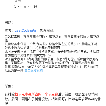
提示：
1 <= n <= 19
思路
：
参考：
LeetCode题解
，包含图解。
二叉搜索树：根的左孩子的值 < 根节点值，根的右孩子的值 > 根节点
值
只需取其中任意一个数i作为根，取这个数左边的数[0,i-1]构建左子树，
取这个数右边的数[i+1,n]构建右子树即可
此时左子树本身可能有m种构建方式，右子树有n种构建方式，所以取i
作为根的二叉搜索树的种类为m*n
对于整个序列1~n都可能作为根节点，根有n种可能。所以整个序列构
建二叉搜索树，所有种类等于分别取1~n为根的二叉搜索树种类和
注意
特殊边界
：
dp[0]为0个数构成的二叉搜索树种类为1，因为null可
以认为是一颗
空二叉搜索树
举例
：
在排除
根节点本身所占的一个节点数
后，前面一项是左子树情况
数，后面一项是右子树情况数，相加即可。比如这里求解n=3的情
况：