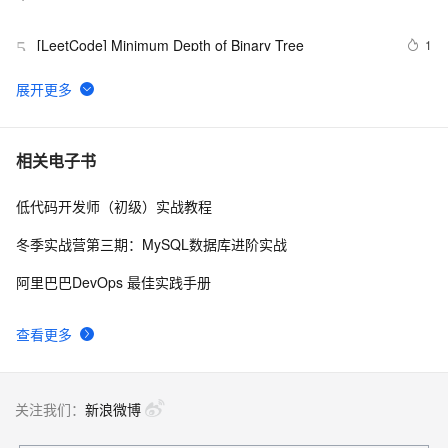
Subarray Sum
[LeetCode] Minimum Depth of Binary Tree
1
5
[LeetCode] Shortest Word Distance
603
6
[LeetCode] Implement Stack using Queues 用队列来
709
7
相关电子书
实现栈
低代码开发师（初级）实战教程
[LeetCode] Nim Game
7
8
冬季实战营第三期：MySQL数据库进阶实战
leetcode  226 Invert Binary Tree 翻转二叉树
3
9
阿里巴巴DevOps 最佳实践手册
[LeetCode] Summary Ranges
3
10
查看更多
关注我们：
新浪微博