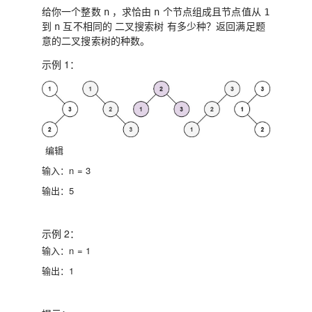
给你一个整数
，求恰由
个节点组成且节点值从
n
n
1
到
互不相同的
二叉搜索树
有多少种？返回满足题
n
意的二叉搜索树的种数。
示例 1：
编辑
输入：
n = 3
输出：
5
示例 2：
输入：
n = 1
输出：
1